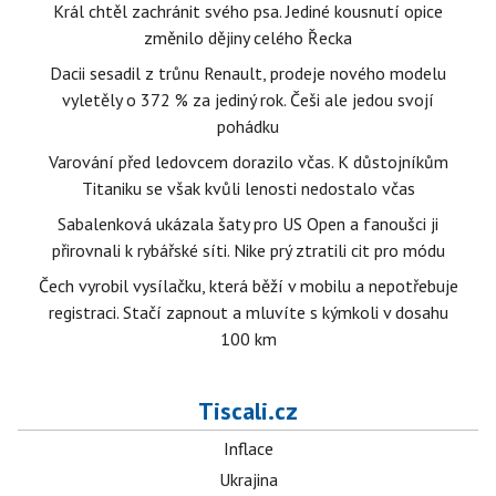
Král chtěl zachránit svého psa. Jediné kousnutí opice
změnilo dějiny celého Řecka
Dacii sesadil z trůnu Renault, prodeje nového modelu
vyletěly o 372 % za jediný rok. Češi ale jedou svojí
pohádku
Varování před ledovcem dorazilo včas. K důstojníkům
Titaniku se však kvůli lenosti nedostalo včas
Sabalenková ukázala šaty pro US Open a fanoušci ji
přirovnali k rybářské síti. Nike prý ztratili cit pro módu
Čech vyrobil vysílačku, která běží v mobilu a nepotřebuje
registraci. Stačí zapnout a mluvíte s kýmkoli v dosahu
100 km
Tiscali.cz
Inflace
Ukrajina