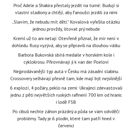
Proč Adele a Shakira přestaly jezdit na turné: Budují si
vlastní stadiony a chtějí, aby fanoušci jezdili za nimi
„Slavím, že nebudu mít děti." Kovalová vyřešila otázku
jednou provždy, litovat prý nebude
Kreml už to ani netají. Otevřeně přiznal, že mír není v
dohledu. Rusy vyzývá, aby se připravili na dlouhou válku
Barbora Bukovská sbírá medaile v horském kole i
cyklokrosu. Přirovnávají ji k van der Poelovi
Nejprodávanější typ auta v Česku má zásadní slabinu.
Crossovery selhávají přesně tam, kde mají být nejsilnější
6 explozí, 4 požáry, peklo na zemi: Ukrajinci zdevastovali
jednu z pěti největších ruských rafinerií 700 km od hranic
i lodě FSB
Po cibuli nechte záhon prázdný a půda se vám odvděčí
problémy. Tady je 6 plodin, které tam patří hned v
červenci