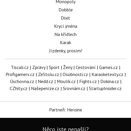
Monopoly
Dobble
Dixit
Krycí jména
Na křídlech
Karak
Jízdenky, prosím!
Tiscali.cz
|
Zprávy
|
Sport
|
Ženy
|
Cestování
|
Games.cz
|
Profigamers.cz
|
ZeStolu.cz
|
Osobnosti.cz
|
Karaoketexty.cz
|
Úschovna.cz
|
Nedd.cz
|
Moulík.cz
|
Fights.cz
|
Dokina.cz
|
CZhity.cz
|
Našepeníze.cz
|
Srovnám.cz
|
StartupInsider.cz
Partneři: Heroine
Něco jste nenašli?