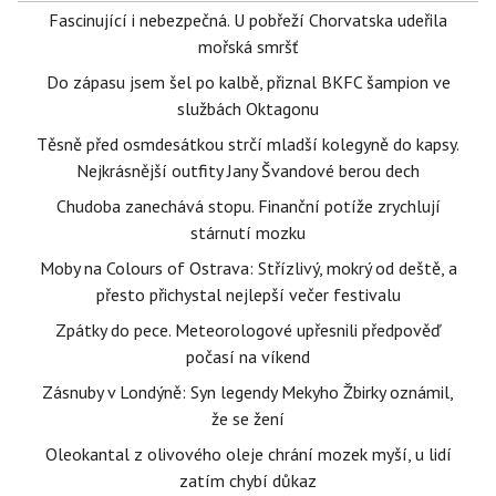
Fascinující i nebezpečná. U pobřeží Chorvatska udeřila
mořská smršť
Do zápasu jsem šel po kalbě, přiznal BKFC šampion ve
službách Oktagonu
Těsně před osmdesátkou strčí mladší kolegyně do kapsy.
Nejkrásnější outfity Jany Švandové berou dech
Chudoba zanechává stopu. Finanční potíže zrychlují
stárnutí mozku
Moby na Colours of Ostrava: Střízlivý, mokrý od deště, a
přesto přichystal nejlepší večer festivalu
Zpátky do pece. Meteorologové upřesnili předpověď
počasí na víkend
Zásnuby v Londýně: Syn legendy Mekyho Žbirky oznámil,
že se žení
Oleokantal z olivového oleje chrání mozek myší, u lidí
zatím chybí důkaz