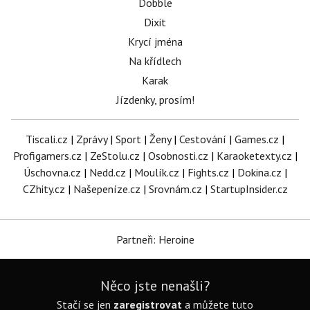
Dobble
Dixit
Krycí jména
Na křídlech
Karak
Jízdenky, prosím!
Tiscali.cz
|
Zprávy
|
Sport
|
Ženy
|
Cestování
|
Games.cz
|
Profigamers.cz
|
ZeStolu.cz
|
Osobnosti.cz
|
Karaoketexty.cz
|
Úschovna.cz
|
Nedd.cz
|
Moulík.cz
|
Fights.cz
|
Dokina.cz
|
CZhity.cz
|
Našepeníze.cz
|
Srovnám.cz
|
StartupInsider.cz
Partneři: Heroine
Něco jste nenašli?
Stačí se jen
zaregistrovat
a můžete tuto