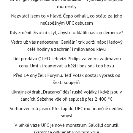
momenty
Nezvládl jsem to v hlavě. Čepo odhalil, co stálo za jeho
neúspěšným UFC debutem
Kdy změnit životní styl, abyste oddálili nástup demence?
Vedro už vás nedostane: Geniální trik udrží nápoj ledový
celé hodiny a zachrání i milovanou kávu
Lidl prodává QLED televizi Philips za velmi zajímavou
cenu. Umí streamovat a běží i bez set-top boxu
Před 14 dny čelil Furymu. Teď Polák dostal výprask od
šesti soupeřů
Ukrajinský drak „Dracarys“ děsí ruské vojáky, i když jsou v
tancích. Sežehne vše při teplotě přes 2 400 °C
Verhoeven má jasno. Přestup do UFC mu finančně nedává
smysl
V lehké váze UFC je nové monstrum. Salkilld donutil
Gamrota odklepat v prvním kole