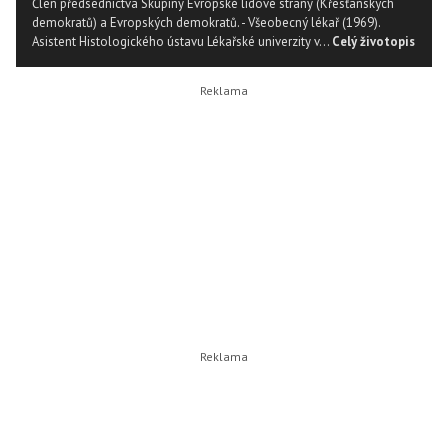
Člen předsednictva Skupiny Evropské lidové strany (Křesťanských
demokratů) a Evropských demokratů. - Všeobecný lékař (1969).
Asistent Histologického ústavu Lékařské univerzity v...
Celý životopis