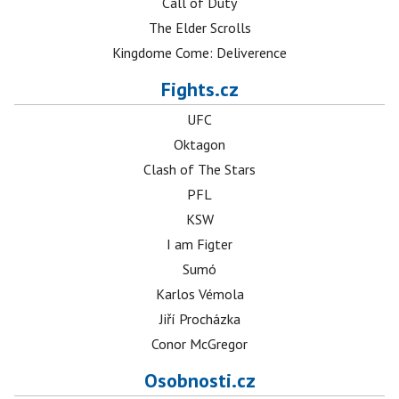
Call of Duty
The Elder Scrolls
Kingdome Come: Deliverence
Fights.cz
UFC
Oktagon
Clash of The Stars
PFL
KSW
I am Figter
Sumó
Karlos Vémola
Jiří Procházka
Conor McGregor
Osobnosti.cz