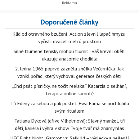
Doporučené články
Klid od otravného bzučení: Action zlevnil lapač hmyzu,
vyčistí dvacet metrů prostoru
Silně tlumené tenisky mohou tlumit i váš krevní oběh,
ukazuje anatomie chodidla
2. ledna 1965 poprvé zazněla znělka Večerníčku: Jak
vznikl pořad, který vychoval generace českých dětí
„Chci psát písničky, ne točit reelska.“ Katarzia o selhání,
terapii a online samotě
Tři Edeny za sebou a pak postel: Ewa Farna se pochlubila
svým rituálem
Tatiana Dyková (dříve Vilhelmová): Slavný manžel, tři
děti, kariéra i výhra v show Tvoje tvář má známý hlas
UFC Fight Night: Gamrot vs. Salkilld – výsledky a nejlepší