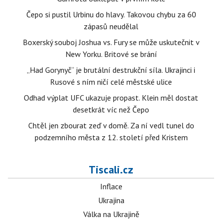
Čepo si pustil Urbinu do hlavy. Takovou chybu za 60
zápasů neudělal
Boxerský souboj Joshua vs. Fury se může uskutečnit v
New Yorku. Britové se brání
„Had Gorynyč“ je brutální destrukční síla. Ukrajinci i
Rusové s ním ničí celé městské ulice
Odhad výplat UFC ukazuje propast. Klein měl dostat
desetkrát víc než Čepo
Chtěl jen zbourat zeď v domě. Za ní vedl tunel do
podzemního města z 12. století před Kristem
Tiscali.cz
Inflace
Ukrajina
Válka na Ukrajině