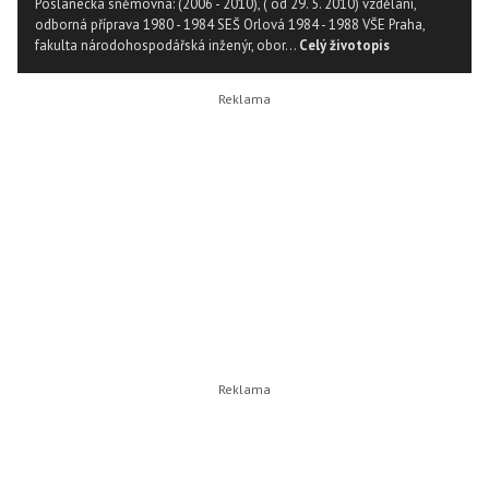
Poslanecká sněmovna: (2006 - 2010), ( od 29. 5. 2010) vzdělání,
odborná příprava 1980 - 1984 SEŠ Orlová 1984 - 1988 VŠE Praha,
fakulta národohospodářská inženýr, obor...
Celý životopis