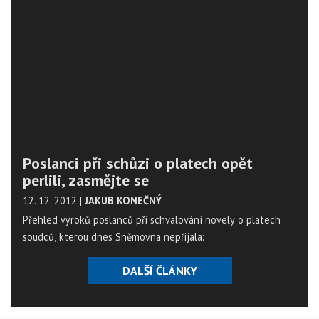
volno v pátek či v pondělí, pokud státní svátek připadne na
sobotu nebo neděli. Návrh nyní dostane k projednání Senát.
Poslanci při schůzi o platech opět
perlili, zasmějte se
12. 12. 2012
|
JAKUB KONEČNÝ
Přehled výroků poslanců při schvalování novely o platech
soudců, kterou dnes Sněmovna nepřijala:
DALŠÍ ČLÁNKY