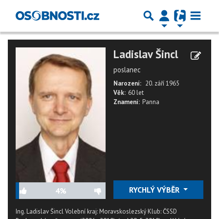
Ladislav Šincl
poslanec
Narození:
20. září 1965
Věk:
60 let
Znamení:
Panna
RYCHLÝ VÝBĚR
4%
Ing. Ladislav Šincl Volební kraj: Moravskoslezský Klub: ČSSD