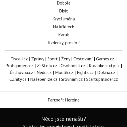
Dobble
Dixit
Krycí jména
Na křídlech
Karak
Jízdenky, prosím!
Tiscali.cz
|
Zprávy
|
Sport
|
Ženy
|
Cestování
|
Games.cz
|
Profigamers.cz
|
ZeStolu.cz
|
Osobnosti.cz
|
Karaoketexty.cz
|
Úschovna.cz
|
Nedd.cz
|
Moulík.cz
|
Fights.cz
|
Dokina.cz
|
CZhity.cz
|
Našepeníze.cz
|
Srovnám.cz
|
StartupInsider.cz
Partneři: Heroine
Něco jste nenašli?
Stačí se jen
zaregistrovat
a můžete tuto