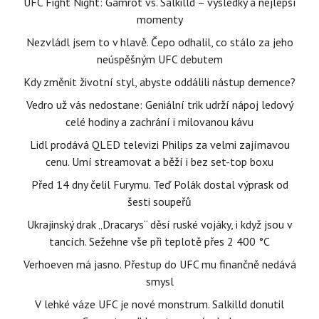
UFC Fight Night: Gamrot vs. Salkilld – výsledky a nejlepší
momenty
Nezvládl jsem to v hlavě. Čepo odhalil, co stálo za jeho
neúspěšným UFC debutem
Kdy změnit životní styl, abyste oddálili nástup demence?
Vedro už vás nedostane: Geniální trik udrží nápoj ledový
celé hodiny a zachrání i milovanou kávu
Lidl prodává QLED televizi Philips za velmi zajímavou
cenu. Umí streamovat a běží i bez set-top boxu
Před 14 dny čelil Furymu. Teď Polák dostal výprask od
šesti soupeřů
Ukrajinský drak „Dracarys“ děsí ruské vojáky, i když jsou v
tancích. Sežehne vše při teplotě přes 2 400 °C
Verhoeven má jasno. Přestup do UFC mu finančně nedává
smysl
V lehké váze UFC je nové monstrum. Salkilld donutil