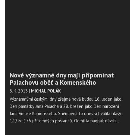
například odcházející premiér Petr Nečas (ODS) nebo ministr
financí Miroslav Kalousek (TOP 09), jsou bez dluhů. Vyplývá
to z majetkových přiznání, které zpřístupnil na internetu
sněmovní mandátový a imunitní výbor.
Nové významné dny mají připomínat
Palachovu oběť a Komenského
3. 4. 2013
|
MICHAL POLÁK
Významnými českými dny zřejmě nově budou 16. leden jako
Den památky Jana Palacha a 28. březen jako Den narození
Jana Amose Komenského. Sněmovna to dnes schválila hlasy
149 ze 176 přítomných poslanců. Odmítla naopak návrh
poslance ČSSD Ladislava Šincla, podle něhož by lidé měli mít