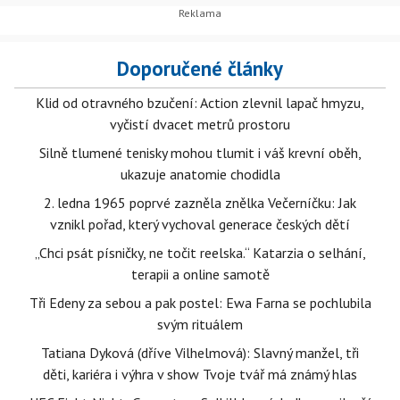
Doporučené články
Klid od otravného bzučení: Action zlevnil lapač hmyzu,
vyčistí dvacet metrů prostoru
Silně tlumené tenisky mohou tlumit i váš krevní oběh,
ukazuje anatomie chodidla
2. ledna 1965 poprvé zazněla znělka Večerníčku: Jak
vznikl pořad, který vychoval generace českých dětí
„Chci psát písničky, ne točit reelska.“ Katarzia o selhání,
terapii a online samotě
Tři Edeny za sebou a pak postel: Ewa Farna se pochlubila
svým rituálem
Tatiana Dyková (dříve Vilhelmová): Slavný manžel, tři
děti, kariéra i výhra v show Tvoje tvář má známý hlas