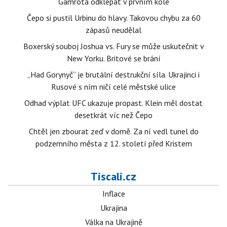
Gamrota odklepat v prvním kole
Čepo si pustil Urbinu do hlavy. Takovou chybu za 60
zápasů neudělal
Boxerský souboj Joshua vs. Fury se může uskutečnit v
New Yorku. Britové se brání
„Had Gorynyč“ je brutální destrukční síla. Ukrajinci i
Rusové s ním ničí celé městské ulice
Odhad výplat UFC ukazuje propast. Klein měl dostat
desetkrát víc než Čepo
Chtěl jen zbourat zeď v domě. Za ní vedl tunel do
podzemního města z 12. století před Kristem
Tiscali.cz
Inflace
Ukrajina
Válka na Ukrajině