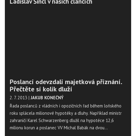
Ladislav Šincl v našich článcích
Poslanci odevzdali majetková přiznání.
Přečtěte si kolik dluží
2. 7. 2013
|
JAKUB KONEČNÝ
Řada poslanců z vládních i opozičních řad během loňského
roku splácela milionové hypotéky a dluhy. Například ministr
zahraničí Karel Schwarzenberg dlužil na hypotéce 12,6
milionu korun a poslanec VV Michal Babák na dvou
hypotékách celkem 11,5 milionu korun. Jiní politici, mezi nimi