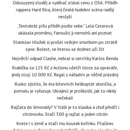
Odsouzený zloděj a vyděrač získal cenu z OSA: Příběh
rappera Hard Rica, který česká hudební scéna raději
neslyší
„Tentokrát píšu příběh podle sebe." Lela Ceterová
ukázala proměnu, fanoušci ji nemohli ani poznat
Stanislav Hložek si prošel velkým smutkem po ztrátě
syna: Bolest, se kterou se dodnes učí žít
Největší odpad Clashe, nebral si servítky Karlos Benda
Krabička za 125 Kč z Actionu ušetří tisíce za opraváře,
jindy stojí 10 000 Kč. Regál s nářadím je věčně prázdný
Rusko zjistilo, že éra bitevních helikoptér skončila, a
pomalu je vyřazuje. Ukrajinci je proškolili, jak to nikdy
nečekali
Rajčata do limonády? V Itálii je to klasika a chuť předčí i
citrónovku. Stačí 500 g rajčat a jeden citrón
Kvete i v zimě a stačí mu kousek kořínku. Ptačinec