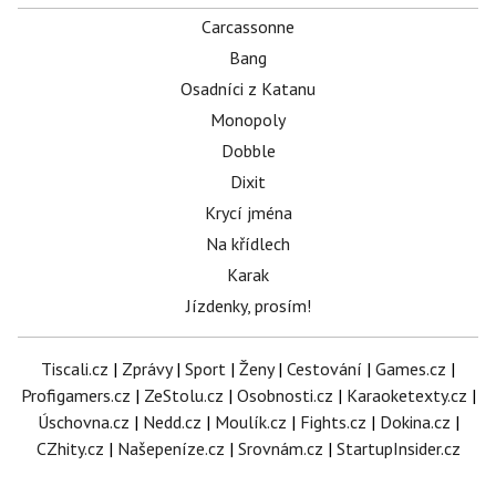
Carcassonne
Bang
Osadníci z Katanu
Monopoly
Dobble
Dixit
Krycí jména
Na křídlech
Karak
Jízdenky, prosím!
Tiscali.cz
|
Zprávy
|
Sport
|
Ženy
|
Cestování
|
Games.cz
|
Profigamers.cz
|
ZeStolu.cz
|
Osobnosti.cz
|
Karaoketexty.cz
|
Úschovna.cz
|
Nedd.cz
|
Moulík.cz
|
Fights.cz
|
Dokina.cz
|
CZhity.cz
|
Našepeníze.cz
|
Srovnám.cz
|
StartupInsider.cz