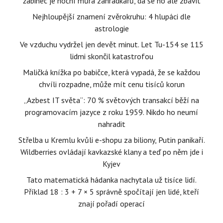
žabinec je noční můra zahrádkářů, dá se ho ale zbavit
Nejhloupější znamení zvěrokruhu: 4 hlupáci dle
astrologie
Ve vzduchu vydržel jen devět minut. Let Tu-154 se 115
lidmi skončil katastrofou
Maličká knížka po babičce, která vypadá, že se každou
chvíli rozpadne, může mít cenu tisíců korun
„Azbest IT světa“: 70 % světových transakcí běží na
programovacím jazyce z roku 1959. Nikdo ho neumí
nahradit
Střelba u Kremlu kvůli e-shopu za biliony, Putin panikaří.
Wildberries ovládají kavkazské klany a teď po něm jde i
Kyjev
Tato matematická hádanka nachytala už tisíce lidí.
Příklad 18 : 3 + 7 × 5 správně spočítají jen lidé, kteří
znají pořadí operací