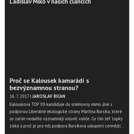
Ladislav Miko v našich článcích
Proč se Kalousek kamarádí s
bezvýznamnou stranou?
16. 7. 2017
|
JAROSLAV BICAN
Kalouskova TOP 09 kandiduje do sněmovny mimo jiné s
podporou Liberálně ekologické strany Martina Bursíka, které
se zatím nedařilo významněji oslovit voliče. Co tím šéf topky
získá a proč je pro něj podpora Bursíkova uskupení cennější,
než se zdá?