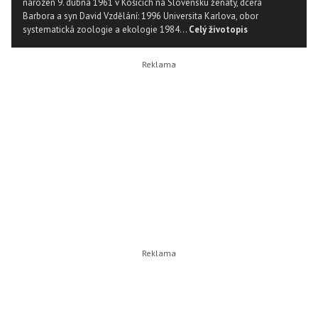
narozen 9. dubna 1961 v Košicích na Slovensku ženatý, dcera
Barbora a syn David Vzdělání: 1996 Universita Karlova, obor
systematická zoologie a ekologie 1984...
Celý životopis