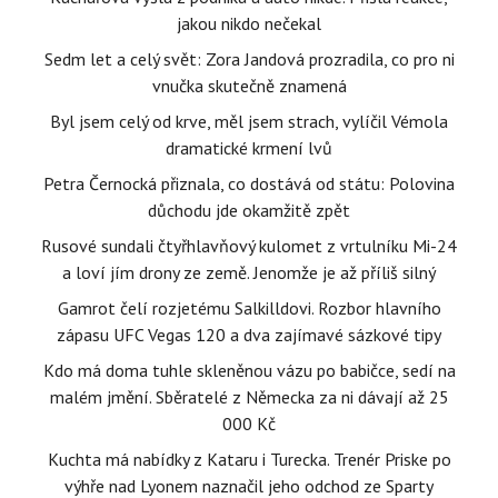
jakou nikdo nečekal
Sedm let a celý svět: Zora Jandová prozradila, co pro ni
vnučka skutečně znamená
Byl jsem celý od krve, měl jsem strach, vylíčil Vémola
dramatické krmení lvů
Petra Černocká přiznala, co dostává od státu: Polovina
důchodu jde okamžitě zpět
Rusové sundali čtyřhlavňový kulomet z vrtulníku Mi-24
a loví jím drony ze země. Jenomže je až příliš silný
Gamrot čelí rozjetému Salkilldovi. Rozbor hlavního
zápasu UFC Vegas 120 a dva zajímavé sázkové tipy
Kdo má doma tuhle skleněnou vázu po babičce, sedí na
malém jmění. Sběratelé z Německa za ni dávají až 25
000 Kč
Kuchta má nabídky z Kataru i Turecka. Trenér Priske po
výhře nad Lyonem naznačil jeho odchod ze Sparty