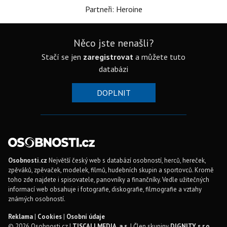
Partneři: Heroine
Něco jste nenašli?
Stačí se jen
zaregistrovat
a můžete tuto
databázi
DOPLNIT
Osobnosti.cz
Největší český web s databází osobností, herců, hereček,
zpěváků, zpěvaček, modelek, filmů, hudebních skupin a sportovců. Kromě
toho zde najdete i spisovatele, panovníky a finančníky. Vedle užitečných
informací web obsahuje i fotografie, diskografie, filmografie a vztahy
známých osobností.
Reklama
|
Cookies
|
Osobní údaje
© 2026 Osobnosti.cz |
TISCALI MEDIA, a.s.
| Člen skupiny
DIGNITY, s.r.o.