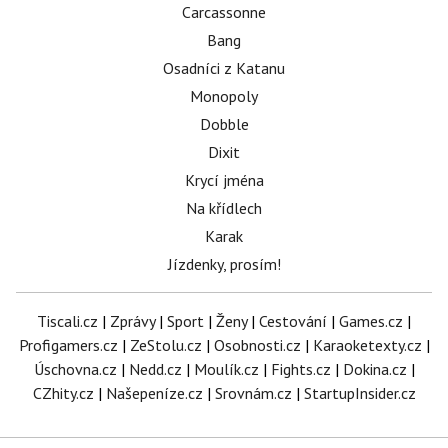
Carcassonne
Bang
Osadníci z Katanu
Monopoly
Dobble
Dixit
Krycí jména
Na křídlech
Karak
Jízdenky, prosím!
Tiscali.cz
|
Zprávy
|
Sport
|
Ženy
|
Cestování
|
Games.cz
|
Profigamers.cz
|
ZeStolu.cz
|
Osobnosti.cz
|
Karaoketexty.cz
|
Úschovna.cz
|
Nedd.cz
|
Moulík.cz
|
Fights.cz
|
Dokina.cz
|
CZhity.cz
|
Našepeníze.cz
|
Srovnám.cz
|
StartupInsider.cz