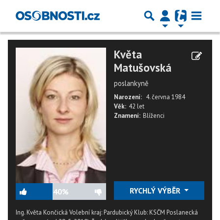
Květa
Matušovská
poslankyně
Narození:
4. června 1984
Věk:
42 let
Znamení:
Blíženci
RYCHLÝ VÝBĚR
40%
Ing. Květa Končická Volební kraj: Pardubický Klub: KSČM Poslanecká