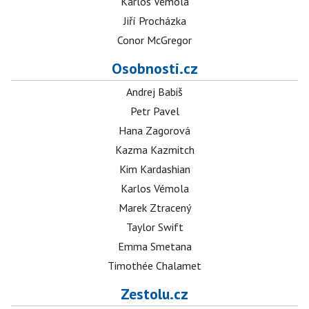
Karlos Vémola
Jiří Procházka
Conor McGregor
Osobnosti.cz
Andrej Babiš
Petr Pavel
Hana Zagorová
Kazma Kazmitch
Kim Kardashian
Karlos Vémola
Marek Ztracený
Taylor Swift
Emma Smetana
Timothée Chalamet
Zestolu.cz