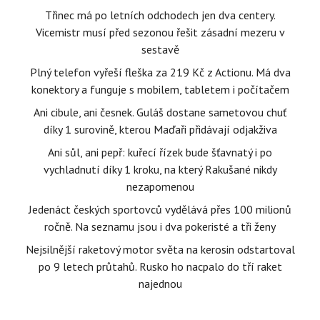
Třinec má po letních odchodech jen dva centery.
Vicemistr musí před sezonou řešit zásadní mezeru v
sestavě
Plný telefon vyřeší fleška za 219 Kč z Actionu. Má dva
konektory a funguje s mobilem, tabletem i počítačem
Ani cibule, ani česnek. Guláš dostane sametovou chuť
díky 1 surovině, kterou Maďaři přidávají odjakživa
Ani sůl, ani pepř: kuřecí řízek bude šťavnatý i po
vychladnutí díky 1 kroku, na který Rakušané nikdy
nezapomenou
Jedenáct českých sportovců vydělává přes 100 milionů
ročně. Na seznamu jsou i dva pokeristé a tři ženy
Nejsilnější raketový motor světa na kerosin odstartoval
po 9 letech průtahů. Rusko ho nacpalo do tří raket
najednou