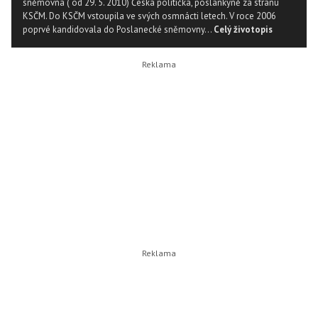
sněmovna ( od 29. 5. 2010) Česká politička, poslankyně za stranu
KSČM. Do KSČM vstoupila ve svých osmnácti letech. V roce 2006
poprvé kandidovala do Poslanecké sněmovny...
Celý životopis