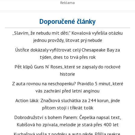
Doporučené články
„Slavím, že nebudu mít děti." Kovalová vyřešila otázku
jednou provždy, litovat prý nebude
Ústřice dokázaly vyfiltrovat celý Chesapeake Bay za
týden, dnes to trvá přes rok
Pět klipů Guns N‘ Roses, které se zapsaly do rockové
historie
Z auta rovnou na neschopenku? Pravidlo 5 minut, které
vás zachrání před letní angínou
Action láká: Značková sluchátka za 244 korun, jinde
přitom stojí i třikrát tolik
Dobrodružství s bohem Panem: Čepelka napsal text,
Kubišová ho zpívala, melodie je stará přes 400 let
Kuchařová vyšla z podniku a auto nikde. Přišla reakce,