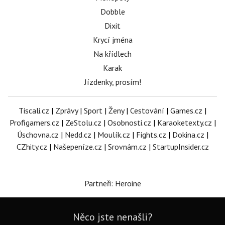
Dobble
Dixit
Krycí jména
Na křídlech
Karak
Jízdenky, prosím!
Tiscali.cz
|
Zprávy
|
Sport
|
Ženy
|
Cestování
|
Games.cz
|
Profigamers.cz
|
ZeStolu.cz
|
Osobnosti.cz
|
Karaoketexty.cz
|
Úschovna.cz
|
Nedd.cz
|
Moulík.cz
|
Fights.cz
|
Dokina.cz
|
CZhity.cz
|
Našepeníze.cz
|
Srovnám.cz
|
StartupInsider.cz
Partneři: Heroine
Něco jste nenašli?