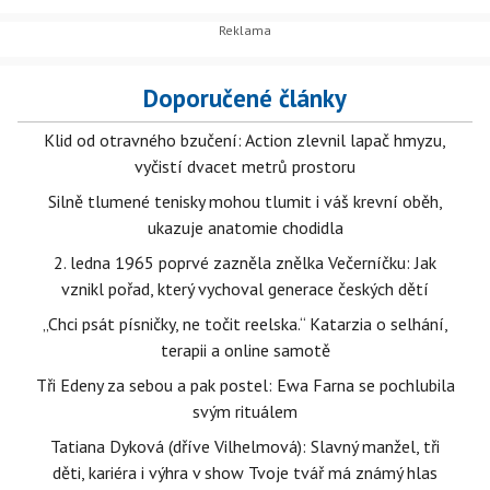
Doporučené články
Klid od otravného bzučení: Action zlevnil lapač hmyzu,
vyčistí dvacet metrů prostoru
Silně tlumené tenisky mohou tlumit i váš krevní oběh,
ukazuje anatomie chodidla
2. ledna 1965 poprvé zazněla znělka Večerníčku: Jak
vznikl pořad, který vychoval generace českých dětí
„Chci psát písničky, ne točit reelska.“ Katarzia o selhání,
terapii a online samotě
Tři Edeny za sebou a pak postel: Ewa Farna se pochlubila
svým rituálem
Tatiana Dyková (dříve Vilhelmová): Slavný manžel, tři
děti, kariéra i výhra v show Tvoje tvář má známý hlas