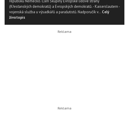
republiku Německo. Člen Skupiny Evropské lidové strany
(Křesťanských demokratů) a Evropských demokratů. - Kaiserslautern -
vojenská služba u výsadkářů a parašutistů. Nadporučík v...
Celý
životopis