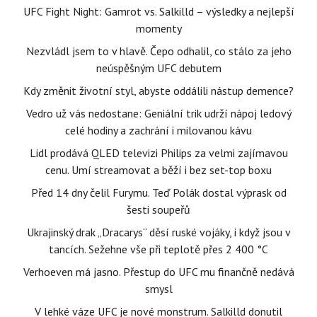
UFC Fight Night: Gamrot vs. Salkilld – výsledky a nejlepší
momenty
Nezvládl jsem to v hlavě. Čepo odhalil, co stálo za jeho
neúspěšným UFC debutem
Kdy změnit životní styl, abyste oddálili nástup demence?
Vedro už vás nedostane: Geniální trik udrží nápoj ledový
celé hodiny a zachrání i milovanou kávu
Lidl prodává QLED televizi Philips za velmi zajímavou
cenu. Umí streamovat a běží i bez set-top boxu
Před 14 dny čelil Furymu. Teď Polák dostal výprask od
šesti soupeřů
Ukrajinský drak „Dracarys“ děsí ruské vojáky, i když jsou v
tancích. Sežehne vše při teplotě přes 2 400 °C
Verhoeven má jasno. Přestup do UFC mu finančně nedává
smysl
V lehké váze UFC je nové monstrum. Salkilld donutil