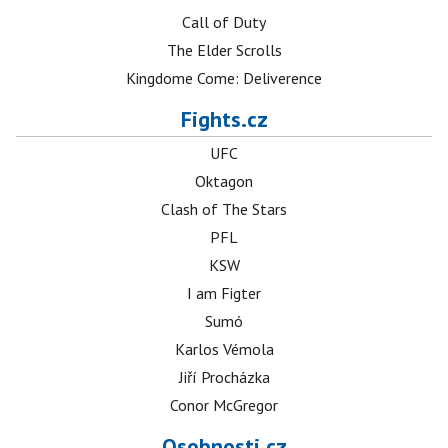
Call of Duty
The Elder Scrolls
Kingdome Come: Deliverence
Fights.cz
UFC
Oktagon
Clash of The Stars
PFL
KSW
I am Figter
Sumó
Karlos Vémola
Jiří Procházka
Conor McGregor
Osobnosti.cz