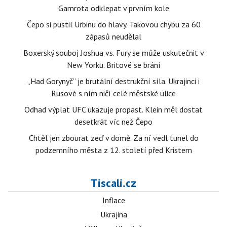
Gamrota odklepat v prvním kole
Čepo si pustil Urbinu do hlavy. Takovou chybu za 60
zápasů neudělal
Boxerský souboj Joshua vs. Fury se může uskutečnit v
New Yorku. Britové se brání
„Had Gorynyč“ je brutální destrukční síla. Ukrajinci i
Rusové s ním ničí celé městské ulice
Odhad výplat UFC ukazuje propast. Klein měl dostat
desetkrát víc než Čepo
Chtěl jen zbourat zeď v domě. Za ní vedl tunel do
podzemního města z 12. století před Kristem
Tiscali.cz
Inflace
Ukrajina