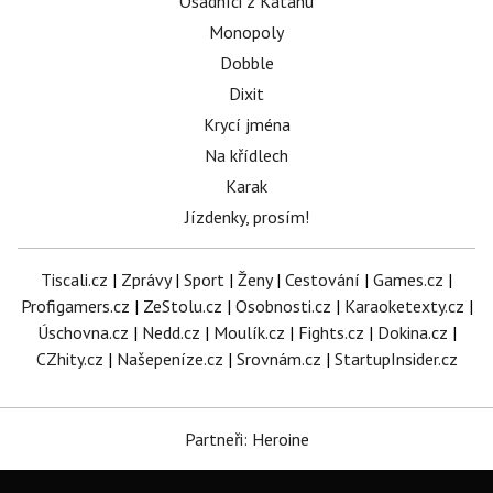
Osadníci z Katanu
Monopoly
Dobble
Dixit
Krycí jména
Na křídlech
Karak
Jízdenky, prosím!
Tiscali.cz
|
Zprávy
|
Sport
|
Ženy
|
Cestování
|
Games.cz
|
Profigamers.cz
|
ZeStolu.cz
|
Osobnosti.cz
|
Karaoketexty.cz
|
Úschovna.cz
|
Nedd.cz
|
Moulík.cz
|
Fights.cz
|
Dokina.cz
|
CZhity.cz
|
Našepeníze.cz
|
Srovnám.cz
|
StartupInsider.cz
Partneři: Heroine