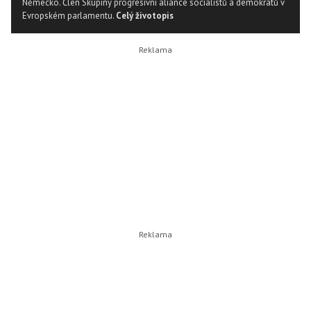
Německo. Člen Skupiny progresivní aliance socialistů a demokratů v
Evropském parlamentu.
Celý životopis