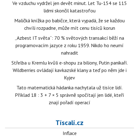
Ve vzduchu vydržel jen devět minut. Let Tu-154 se 115
lidmi skončil katastrofou
Maličká knížka po babičce, která vypadá, že se každou
chvíli rozpadne, může mít cenu tisíců korun
„Azbest IT světa“: 70 % světových transakcí běží na
programovacím jazyce z roku 1959. Nikdo ho neumí
nahradit
Střelba u Kremlu kvůli e-shopu za biliony, Putin panikaří.
Wildberries ovládají kavkazské klany a teď po něm jde i
Kyjev
Tato matematická hádanka nachytala už tisíce lidí.
Příklad 18 : 3 + 7 × 5 správně spočítají jen lidé, kteří
znají pořadí operací
Tiscali.cz
Inflace