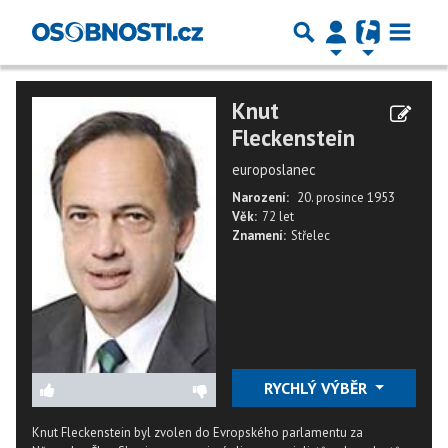
Knut
Fleckenstein
europoslanec
Narození:
20. prosince 1953
Věk:
72 let
Znamení:
Střelec
RYCHLÝ VÝBĚR
Knut Fleckenstein byl zvolen do Evropského parlamentu za