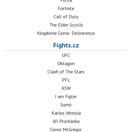
Forza
Fortnite
Call of Duty
The Elder Scrolls
Kingdome Come: Deliverence
Fights.cz
UFC
Oktagon
Clash of The Stars
PFL
KSW
I am Figter
Sumó
Karlos Vémola
Jiří Procházka
Conor McGregor