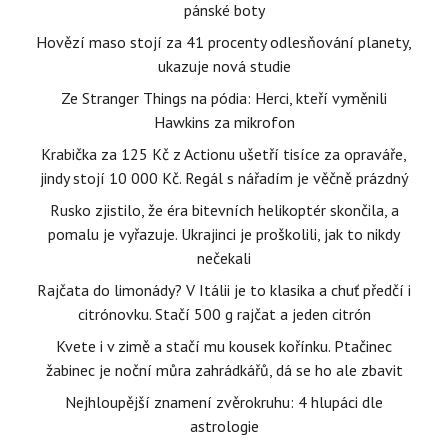
pánské boty
Hovězí maso stojí za 41 procenty odlesňování planety,
ukazuje nová studie
Ze Stranger Things na pódia: Herci, kteří vyměnili
Hawkins za mikrofon
Krabička za 125 Kč z Actionu ušetří tisíce za opraváře,
jindy stojí 10 000 Kč. Regál s nářadím je věčně prázdný
Rusko zjistilo, že éra bitevních helikoptér skončila, a
pomalu je vyřazuje. Ukrajinci je proškolili, jak to nikdy
nečekali
Rajčata do limonády? V Itálii je to klasika a chuť předčí i
citrónovku. Stačí 500 g rajčat a jeden citrón
Kvete i v zimě a stačí mu kousek kořínku. Ptačinec
žabinec je noční můra zahrádkářů, dá se ho ale zbavit
Nejhloupější znamení zvěrokruhu: 4 hlupáci dle
astrologie