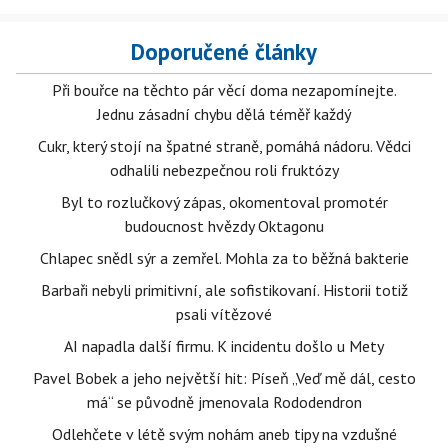
Doporučené články
Při bouřce na těchto pár věcí doma nezapomínejte.
Jednu zásadní chybu dělá téměř každý
Cukr, který stojí na špatné straně, pomáhá nádoru. Vědci
odhalili nebezpečnou roli fruktózy
Byl to rozlučkový zápas, okomentoval promotér
budoucnost hvězdy Oktagonu
Chlapec snědl sýr a zemřel. Mohla za to běžná bakterie
Barbaři nebyli primitivní, ale sofistikovaní. Historii totiž
psali vítězové
AI napadla další firmu. K incidentu došlo u Mety
Pavel Bobek a jeho největší hit: Píseň „Veď mě dál, cesto
má“ se původně jmenovala Rododendron
Odlehčete v létě svým nohám aneb tipy na vzdušné