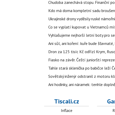
Chudoba zanechává stopu. Finanční pot
Kdo má doma kompletní sadu broušenýc
Ukrajinské drony vyděsily ruské námořni
Co se vyplatí kupovat u Vietnamců mís
Vyhlašujeme nejhorší letní boty pro sen
Ani sůl, ani koření: kuře bude šťavnaté
Dron za 125 tisíc Kč odřízl Krym, Rus
Fiasko na závěr. Čeští juniorští reprez
Tahle stará sklenička po babičce leží 
Sovětský inženýr odstranil z motoru kl
Ani hodinky, ani náramek: tenhle dopln
Tiscali.cz
Ga
Inflace
R