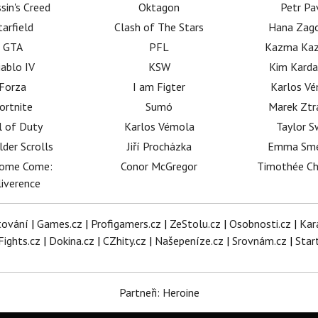
sin's Creed
Oktagon
Petr Pa
tarfield
Clash of The Stars
Hana Zag
GTA
PFL
Kazma Kaz
iablo IV
KSW
Kim Karda
Forza
I am Figter
Karlos V
ortnite
Sumó
Marek Ztr
l of Duty
Karlos Vémola
Taylor S
lder Scrolls
Jiří Procházka
Emma Sm
dome Come:
Conor McGregor
Timothée C
iverence
tování
|
Games.cz
|
Profigamers.cz
|
ZeStolu.cz
|
Osobnosti.cz
|
Kar
Fights.cz
|
Dokina.cz
|
CZhity.cz
|
Našepeníze.cz
|
Srovnám.cz
|
Star
Partneři: Heroine