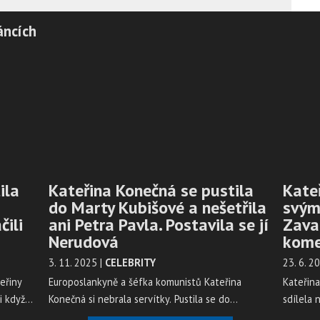
áncích
ila
Kateřina Konečná se pustila
Kate
do Marty Kubišové a nešetřila
svým
čili
ani Petra Pavla. Postavila se jí
Zaval
Nerudová
kome
3. 11. 2025
|
CELEBRITY
23. 6. 2
eřiny
Europoslankyně a šéfka komunistů Kateřina
Kateřina
i když
Konečná si nebrala servítky. Pustila se do
sdílela 
k
zpěvačky Marty Kubišové a nepřímo i do
týkaly p