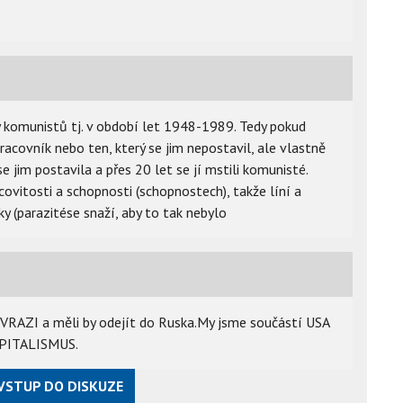
y komunistů tj. v období let 1948-1989. Tedy pokud
racovník nebo ten, který se jim nepostavil, ale vlastně
e jim postavila a přes 20 let se jí mstili komunisté.
ovitosti a schopnosti (schopnostech), takže líní a
y (parazitése snaží, aby to tak nebylo
 VRAZI a měli by odejít do Ruska.My jsme součástí USA
KAPITALISMUS.
VSTUP DO DISKUZE