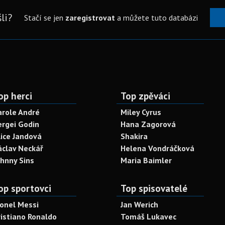
li?
Stačí se jen
zaregistrovat
a můžete tuto databázi
op herci
Top zpěváci
arole André
Miley Cyrus
ergei Godin
Hana Zagorová
lice Jandová
Shakira
áclav Neckář
Helena Vondráčková
ohnny Sins
Maria Baimler
op sportovci
Top spisovatelé
ionel Messi
Jan Werich
ristiano Ronaldo
Tomáš Lukavec