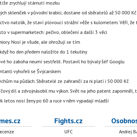
íže zrychlují stárnutí mozku
h skleniček v původní krabici, dostane od sběratelů až 50 000 Kč
ctvo natolik, že staví plovoucí strážní věže s kulometem. Věří, že 
to v supermarketech: pečivo, oblečení a další 3 věci
iory. Nosí je všude, ale ohrožují se tím
, když ho den předem naložíte do 1 tekutiny
ové ho zaboha neumí sestřelit. Postavil ho bývalý šéf Googlu
entanti vyhořeli se Švýcarskem
Čechům na půdách. Sběratelé ze zahraničí za ni platí i 50 000 Kč
íčový díl a zdvojnásobil mu výkon. Svět na jeho patent zapomněl, 
ěk letos nosí ženy po 60 a ruce v něm vypadají mladší
mes.cz
Fights.cz
Osobnos
ecenze
UFC
Andrej B