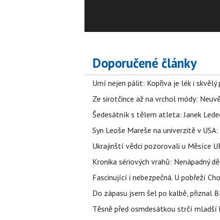
Kateřina Konečná se pustila do prezidenta
V komentářích ji ihned označili za pokryt
nejdříve objevil na Magazín Osobnosti.cz. 
Doporučené články
Umí nejen pálit: Kopřiva je lék i skvěl
Ze sirotčince až na vrchol módy: Neuvě
Šedesátník s tělem atleta: Janek Ledec
Syn Leoše Mareše na univerzitě v USA: 
Ukrajinští vědci pozorovali u Měsíce U
Kronika sériových vrahů: Nenápadný děln
Fascinující i nebezpečná. U pobřeží Ch
Do zápasu jsem šel po kalbě, přiznal
Těsně před osmdesátkou strčí mladší k