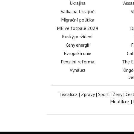
Ukrajina
Assas
Válka na Ukrajině
S
Migrační politika
ME ve fotbale 2024
D
Ruský prezident
Ceny energií
F
Evropská unie
Cal
Penzijní reforma
The E
Vynález
King
Del
Tiscali.cz
|
Zprávy
|
Sport
|
Ženy
|
Ces
Moulík.cz
|