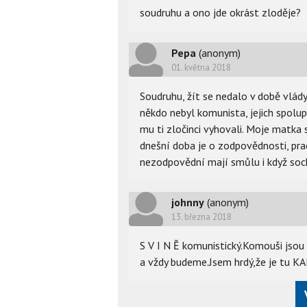
soudruhu a ono jde okrást zloděje?
Pepa
(anonym)
01. května 2018
Soudruhu, žít se nedalo v době vlád
někdo nebyl komunista, jejich spolup
mu ti zločinci vyhovali. Moje matka s
dnešní doba je o zodpovědnosti, prac
nezodpovědní mají smůlu i když sock
johnny
(anonym)
13. března 2018
S V I N Ě komunistický.Komouši jsou
a vždy budeme.Jsem hrdý,že je tu 