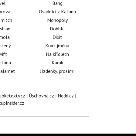
vel
Bang
orová
Osadníci z Katanu
mitch
Monopoly
shian
Dobble
émola
Dixit
acený
Krycí jména
wift
Na křídlech
etana
Karak
halamet
Jízdenky, prosím!
aoketexty.cz
|
Úschovna.cz
|
Nedd.cz
|
tupInsider.cz