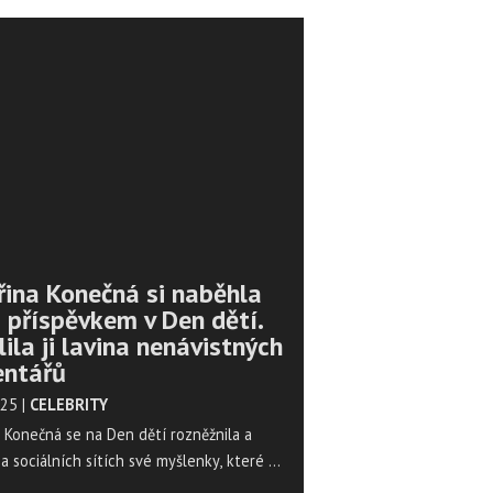
řina Konečná si naběhla
 příspěvkem v Den dětí.
ila ji lavina nenávistných
ntářů
025
|
CELEBRITY
 Konečná se na Den dětí rozněžnila a
na sociálních sítích své myšlenky, které se
řání vidět všechny děti vyrůstat v míru.