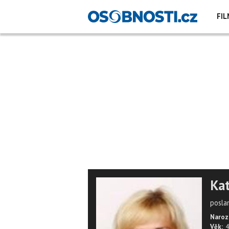
FIL
Kat
posla
Naroz
Věk:
4