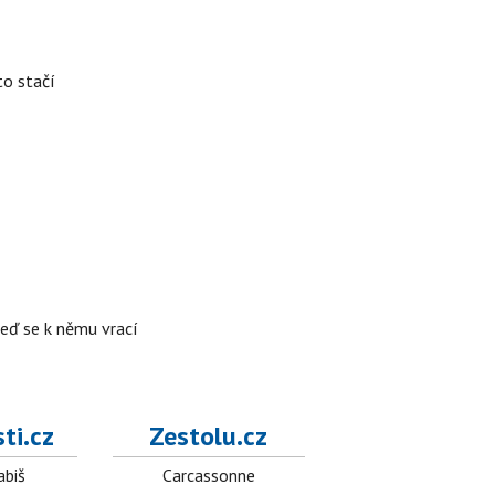
to stačí
teď se k němu vrací
ti.cz
Zestolu.cz
abiš
Carcassonne