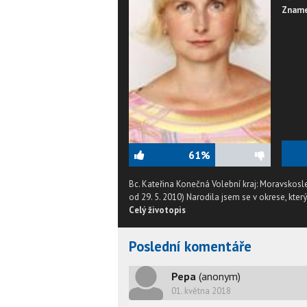
Zname
61%
Bc. Kateřina Konečná Volební kraj: Moravskosl
od 29. 5. 2010) Narodila jsem se v okrese, kter
Celý životopis
Poslední komentáře
Pepa
(anonym)
01. května 2018