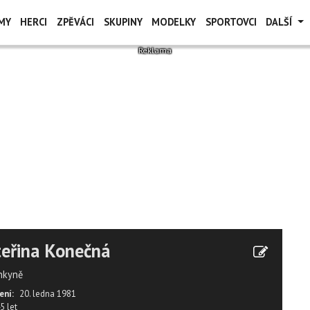
MY
HERCI
ZPĚVÁCI
SKUPINY
MODELKY
SPORTOVCI
DALŠÍ
eřina Konečná
nkyně
ení:
20. ledna 1981
5 let