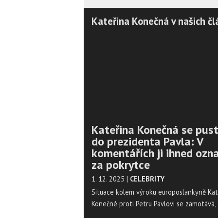
Kateřina Konečná v našich čl
Kateřina Konečná se pust
do prezidenta Pavla: V
komentářích ji ihned ozna
za pokrytce
1. 12. 2025
|
CELEBRITY
Situace kolem výroku europoslankyně Kat
Konečné proti Petru Pavlovi se zamotává, 
sama politička mířila na hlavu státu. Článe