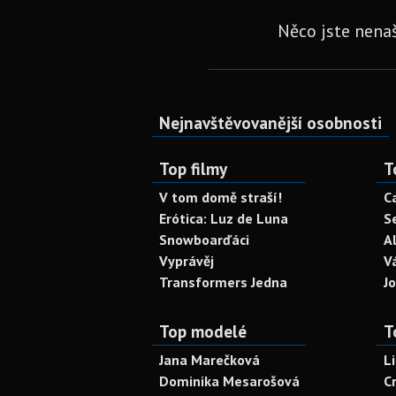
Něco jste nenaš
Nejnavštěvovanější osobnosti
Top filmy
T
V tom domě straší!
C
Erótica: Luz de Luna
S
Snowboarďáci
A
Vyprávěj
V
Transformers Jedna
J
Top modelé
T
Jana Marečková
L
Dominika Mesarošová
C