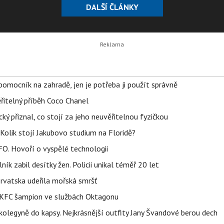
DALŠÍ ČLÁNKY
 Pavla:
prezidenta Petra Pavla. Článek Kateřina Konečná
Článek 
ce se
se pustila do Marty Kubišové a nešetřila ani Petra
příspěvk
...
Pavla. Postavila se jí Nerudová se nejdříve objevil
nenávis
na Magazín Osobnosti.cz. ...
Magazín 
ý pomocník na zahradě, jen je potřeba ji použít správně
řitelný příběh Coco Chanel
ký přiznal, co stojí za jeho neuvěřitelnou fyzičkou
Kolik stojí Jakubovo studium na Floridě?
FO. Hovoří o vyspělé technologii
ík zabil desítky žen. Policii unikal téměř 20 let
orvatska udeřila mořská smršť
 BKFC šampion ve službách Oktagonu
olegyně do kapsy. Nejkrásnější outfity Jany Švandové berou dech