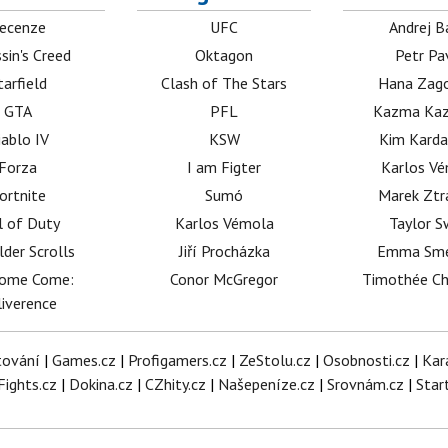
ecenze
UFC
Andrej B
sin's Creed
Oktagon
Petr Pa
tarfield
Clash of The Stars
Hana Zag
GTA
PFL
Kazma Kaz
iablo IV
KSW
Kim Karda
Forza
I am Figter
Karlos V
ortnite
Sumó
Marek Ztr
l of Duty
Karlos Vémola
Taylor S
lder Scrolls
Jiří Procházka
Emma Sm
dome Come:
Conor McGregor
Timothée C
iverence
tování
|
Games.cz
|
Profigamers.cz
|
ZeStolu.cz
|
Osobnosti.cz
|
Kar
Fights.cz
|
Dokina.cz
|
CZhity.cz
|
Našepeníze.cz
|
Srovnám.cz
|
Star