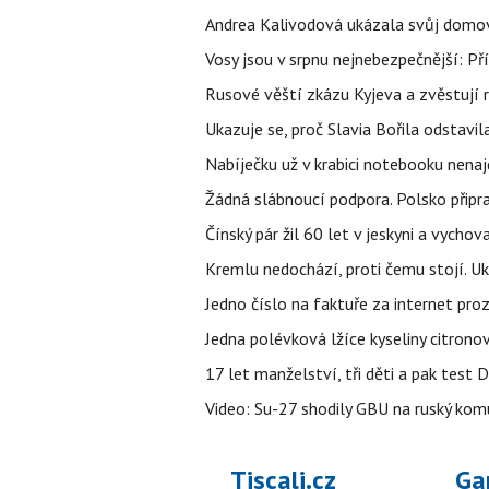
Andrea Kalivodová ukázala svůj domov:
Vosy jsou v srpnu nejnebezpečnější: Pří
Rusové věští zkázu Kyjeva a zvěstují r
Ukazuje se, proč Slavia Bořila odstavil
Nabíječku už v krabici notebooku nenaj
Žádná slábnoucí podpora. Polsko připrav
Čínský pár žil 60 let v jeskyni a vychova
Kremlu nedochází, proti čemu stojí. Ukr
Jedno číslo na faktuře za internet proz
Jedna polévková lžíce kyseliny citronov
17 let manželství, tři děti a pak test D
Video: Su-27 shodily GBU na ruský ko
Tiscali.cz
Ga