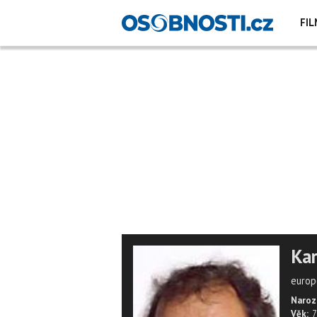
FIL
Kar
europ
Naroz
Věk:
7