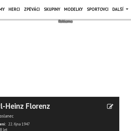
MY
HERCI
ZPĚVÁCI
SKUPINY
MODELKY
SPORTOVCI
DALŠÍ
l-Heinz Florenz
oslanec
ení:
22. října 1947
8 let