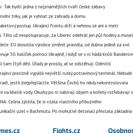
 Tak bydlí jedna z nejznámějších tváří české zábavy
rodní triky, jak je vyhnat ze zahrady a domu
aketový postup. Ukrajinci frontu drží a nehnou se ani o metr
a. Tělo už nespolupracuje, za Liberec odehrál jen půl hodiny a musel
dete. EU donutila výrobce změnit pravidla, od dubna jedině za své
uje 50. balíček pomoci Ukrajině, i když se s ní hádá kvůli Banderov
l tam čtyři děti. Úřady je prosily, ať se odstěhují. Odmítli
ajinci precizně vypálili největší ruský potravinový terminál. Nebude
radí, jestli (ne)přeplácíte. Většina Čechů ho nikdy nekontrolovala
é na kbelík vody. Okurky po ní nabírají objem a kořeny vstřebávají v
NA: Celina zjistila, že si vzala vlastního příbuzného
munikační uzel v Bachmutu. Po mohutné detonaci přestala základna
mes.cz
Fights.cz
Osobnos