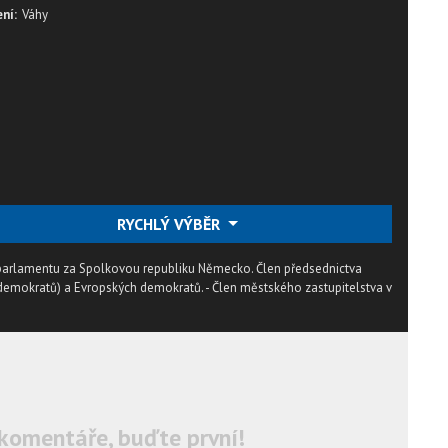
ní:
Váhy
RYCHLÝ VÝBĚR
 parlamentu za Spolkovou republiku Německo. Člen předsednictva
demokratů) a Evropských demokratů. - Člen městského zastupitelstva v
komentáře, buďte první!