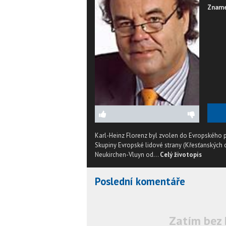
Zname
Karl-Heinz Florenz byl zvolen do Evropského
Skupiny Evropské lidové strany (Křesťanských 
Neukirchen-Vluyn od...
Celý životopis
Poslední komentáře
Zatím bez 