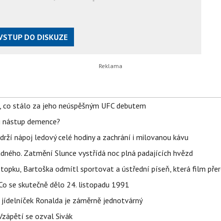
VSTUP DO DISKUZE
il, co stálo za jeho neúspěšným UFC debutem
li nástup demence?
udrží nápoj ledový celé hodiny a zachrání i milovanou kávu
ného. Zatmění Slunce vystřídá noc plná padajících hvězd
topku, Bartoška odmítl sportovat a ústřední píseň, která film pře
Co se skutečně dělo 24. listopadu 1991
 jídelníček Ronalda je záměrně jednotvárný
Vzápětí se ozval Sivák