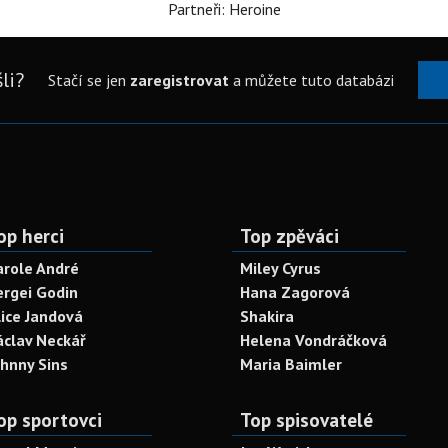
Partneři: Heroine
li?
Stačí se jen
zaregistrovat
a můžete tuto databázi
op herci
Top zpěváci
arole André
Miley Cyrus
ergei Godin
Hana Zagorová
lice Jandová
Shakira
áclav Neckář
Helena Vondráčková
ohnny Sins
Maria Baimler
op sportovci
Top spisovatelé