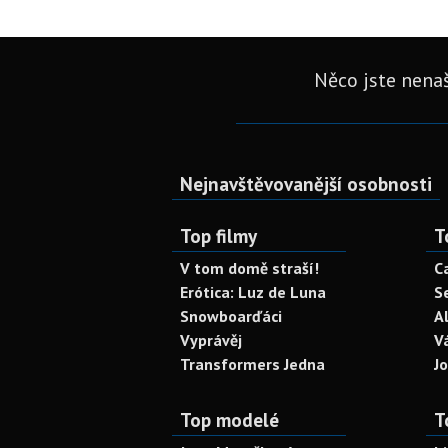
Něco jste nenaš
Nejnavštěvovanější osobnosti
Top filmy
T
V tom domě straší!
C
Erótica: Luz de Luna
S
Snowboarďáci
A
Vyprávěj
V
Transformers Jedna
J
Top modelé
T