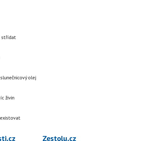
 střídat
i
 slunečnicový olej
íc živin
 existovat
ti.cz
Zestolu.cz