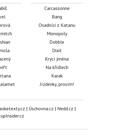
abiš
Carcassonne
vel
Bang
orová
Osadníci z Katanu
mitch
Monopoly
shian
Dobble
émola
Dixit
acený
Krycí jména
wift
Na křídlech
etana
Karak
halamet
Jízdenky, prosím!
aoketexty.cz
|
Úschovna.cz
|
Nedd.cz
|
tupInsider.cz