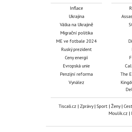
Inflace
R
Ukrajina
Assas
Válka na Ukrajině
S
Migrační politika
ME ve fotbale 2024
D
Ruský prezident
Ceny energií
F
Evropská unie
Cal
Penzijní reforma
The E
Vynález
King
Del
Tiscali.cz
|
Zprávy
|
Sport
|
Ženy
|
Ces
Moulík.cz
|