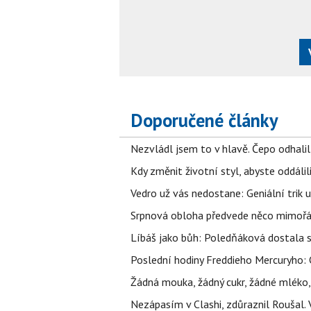
Doporučené články
Nezvládl jsem to v hlavě. Čepo odhal
Kdy změnit životní styl, abyste oddáli
Vedro už vás nedostane: Geniální trik 
Srpnová obloha předvede něco mimořád
Líbáš jako bůh: Poledňáková dostala s
Poslední hodiny Freddieho Mercuryho: 
Žádná mouka, žádný cukr, žádné mléko,
Nezápasím v Clashi, zdůraznil Roušal. 