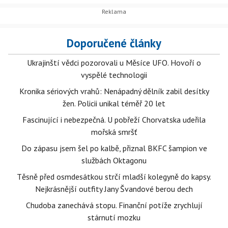
Doporučené články
Ukrajinští vědci pozorovali u Měsíce UFO. Hovoří o
vyspělé technologii
Kronika sériových vrahů: Nenápadný dělník zabil desítky
žen. Policii unikal téměř 20 let
Fascinující i nebezpečná. U pobřeží Chorvatska udeřila
mořská smršť
Do zápasu jsem šel po kalbě, přiznal BKFC šampion ve
službách Oktagonu
Těsně před osmdesátkou strčí mladší kolegyně do kapsy.
Nejkrásnější outfity Jany Švandové berou dech
Chudoba zanechává stopu. Finanční potíže zrychlují
stárnutí mozku