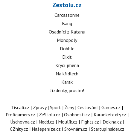
Zestolu.cz
Carcassonne
Bang
Osadníci z Katanu
Monopoly
Dobble
Dixit
Krycí jména
Na křídlech
Karak
Jízdenky, prosím!
Tiscali.cz
|
Zprávy
|
Sport
|
Ženy
|
Cestování
|
Games.cz
|
Profigamers.cz
|
ZeStolu.cz
|
Osobnosti.cz
|
Karaoketexty.cz
|
Úschovna.cz
|
Nedd.cz
|
Moulík.cz
|
Fights.cz
|
Dokina.cz
|
CZhity.cz
|
Našepeníze.cz
|
Srovnám.cz
|
StartupInsider.cz