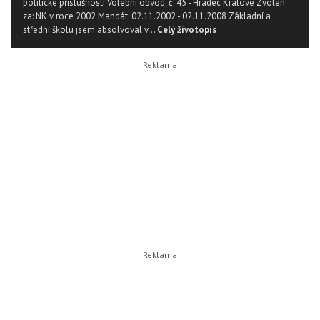
politické příslušnosti Volební obvod: č. 45 - Hradec Králové Zvolen
za: NK v roce 2002 Mandát: 02.11.2002 - 02.11.2008 Základní a
střední školu jsem absolvoval v...
Celý životopis