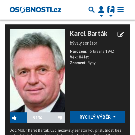
Karel Barták
bývalý senátor
Narození:
6. března 1942
Věk:
84 let
Znamení:
Ryby
RYCHLÝ VÝBĚR
31%
Doc. MUDr. Karel Barták, CSc. nezávislý senátor Pol. příslušnost: bez