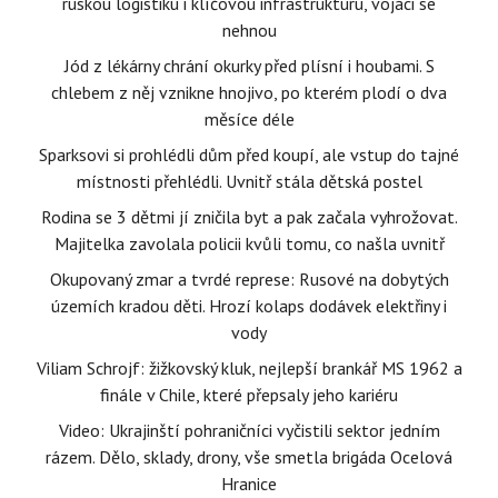
ruskou logistiku i klíčovou infrastrukturu, vojáci se
nehnou
Jód z lékárny chrání okurky před plísní i houbami. S
chlebem z něj vznikne hnojivo, po kterém plodí o dva
měsíce déle
Sparksovi si prohlédli dům před koupí, ale vstup do tajné
místnosti přehlédli. Uvnitř stála dětská postel
Rodina se 3 dětmi jí zničila byt a pak začala vyhrožovat.
Majitelka zavolala policii kvůli tomu, co našla uvnitř
Okupovaný zmar a tvrdé represe: Rusové na dobytých
územích kradou děti. Hrozí kolaps dodávek elektřiny i
vody
Viliam Schrojf: žižkovský kluk, nejlepší brankář MS 1962 a
finále v Chile, které přepsaly jeho kariéru
Video: Ukrajinští pohraničníci vyčistili sektor jedním
rázem. Dělo, sklady, drony, vše smetla brigáda Ocelová
Hranice