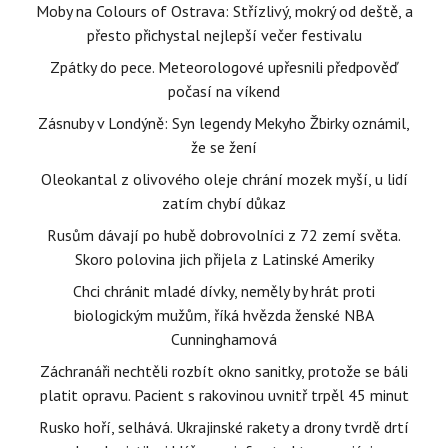
Moby na Colours of Ostrava: Střízlivý, mokrý od deště, a
přesto přichystal nejlepší večer festivalu
Zpátky do pece. Meteorologové upřesnili předpověď
počasí na víkend
Zásnuby v Londýně: Syn legendy Mekyho Žbirky oznámil,
že se žení
Oleokantal z olivového oleje chrání mozek myší, u lidí
zatím chybí důkaz
Rusům dávají po hubě dobrovolníci z 72 zemí světa.
Skoro polovina jich přijela z Latinské Ameriky
Chci chránit mladé dívky, neměly by hrát proti
biologickým mužům, říká hvězda ženské NBA
Cunninghamová
Záchranáři nechtěli rozbít okno sanitky, protože se báli
platit opravu. Pacient s rakovinou uvnitř trpěl 45 minut
Rusko hoří, selhává. Ukrajinské rakety a drony tvrdě drtí