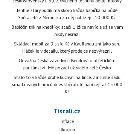
československý L-39. Z cvičného letounu dělají bojový
Tenhle starý budík má skoro každá babička na půdě.
Sběratelé z Německa za něj nabízejí i 10 000 Kč
Babiččin trik na knedlíky: stačí 1 lžíce navíc a už se vám
nikdy nesrazí
Skládací mobil za 9 tisíc Kč v Kauflandu zní jako sen.
Háček je v detailu, který prodejce nezvýraznil
Odvážná česká závodnice Bendová o atletickém
puritánství: Mé pozadí už vidělo celé Česko
Stálo to v každé druhé kuchyni na lince. Za tuhle sadu
smaltovaných hrnců dnes sběratelé nabízejí až 15 000
Kč
Tiscali.cz
Inflace
Ukrajina