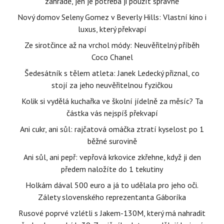
zahradě, jen je potřeba ji použít správně
Nový domov Seleny Gomez v Beverly Hills: Vlastní kino i
luxus, který překvapí
Ze sirotčince až na vrchol módy: Neuvěřitelný příběh
Coco Chanel
Šedesátník s tělem atleta: Janek Ledecký přiznal, co
stojí za jeho neuvěřitelnou fyzičkou
Kolik si vydělá kuchařka ve školní jídelně za měsíc? Ta
částka vás nejspíš překvapí
Ani cukr, ani sůl: rajčatová omáčka ztratí kyselost po 1
běžné surovině
Ani sůl, ani pepř: vepřová krkovice zkřehne, když ji den
předem naložíte do 1 tekutiny
Holkám dával 500 euro a já to udělala pro jeho oči.
Zálety slovenského reprezentanta Gáboríka
Rusové poprvé vzlétli s Jakem-130M, který má nahradit