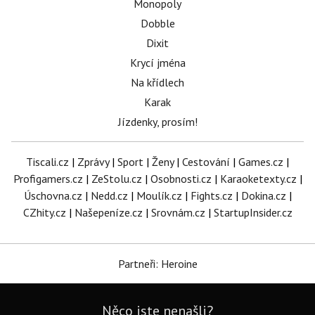
Monopoly
Dobble
Dixit
Krycí jména
Na křídlech
Karak
Jízdenky, prosím!
Tiscali.cz
|
Zprávy
|
Sport
|
Ženy
|
Cestování
|
Games.cz
|
Profigamers.cz
|
ZeStolu.cz
|
Osobnosti.cz
|
Karaoketexty.cz
|
Úschovna.cz
|
Nedd.cz
|
Moulík.cz
|
Fights.cz
|
Dokina.cz
|
CZhity.cz
|
Našepeníze.cz
|
Srovnám.cz
|
StartupInsider.cz
Partneři: Heroine
Něco jste nenašli?