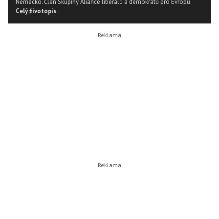
Německo. Člen Skupiny Aliance liberálů a demokratů pro Evropu.
Celý životopis