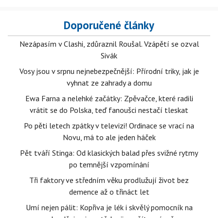
Doporučené články
Nezápasím v Clashi, zdůraznil Roušal. Vzápětí se ozval
Sivák
Vosy jsou v srpnu nejnebezpečnější: Přírodní triky, jak je
vyhnat ze zahrady a domu
Ewa Farna a nelehké začátky: Zpěvačce, které radili
vrátit se do Polska, teď fanoušci nestačí tleskat
Po pěti letech zpátky v televizi! Ordinace se vrací na
Novu, má to ale jeden háček
Pět tváří Stinga: Od klasických balad přes svižné rytmy
po temnější vzpomínání
Tři faktory ve středním věku prodlužují život bez
demence až o třináct let
Umí nejen pálit: Kopřiva je lék i skvělý pomocník na