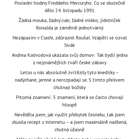
Poslední hodiny Freddieho Mercuryho: Co se skutečně
dělo 24. listopadu 1991
Žádná mouka, žádný cukr, žádné mléko, jídelníček
Ronalda je záměrně jednotvárný
Nezápasím v Clashi, zdůraznil Roušal. Vzápětí se ozval
Sivák
Andrea Kalivodová ukázala svůj domov: Tak bydlí jedna
z nejznámějších tváří české zábavy
Letos u nás absolutně zvítězily tyto knedlíky –
nadýchané, jemné a nerozpadají se. S tímto přelivem
chutnají božsky
Pitomá znamení: 5 znamení, která se často chovají
hloupě
Nevěděla jsem, jak využít přebytek česneku, tak jsem
zkusila recept z internetu – a jsem maximálně nadšená,
chutná úžasně