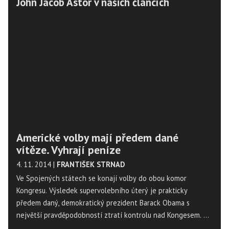
John Jacob Astor v našich článcích
Americké volby mají předem dané
vítěze. Vyhrají peníze
4. 11. 2014
|
FRANTIŠEK STRNAD
Ve Spojených státech se konají volby do obou komor
Kongresu. Výsledek supervolebního úterý je prakticky
předem daný, demokratický prezident Barack Obama s
největší pravděpodobností ztratí kontrolu nad Kongesem. O
jeho složení rozhoduje hrstka magnátů, přestože se USA řadí