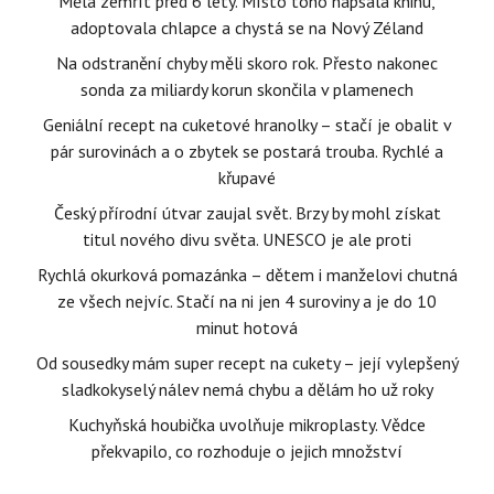
Měla zemřít před 6 lety. Místo toho napsala knihu,
adoptovala chlapce a chystá se na Nový Zéland
Na odstranění chyby měli skoro rok. Přesto nakonec
sonda za miliardy korun skončila v plamenech
Geniální recept na cuketové hranolky – stačí je obalit v
pár surovinách a o zbytek se postará trouba. Rychlé a
křupavé
Český přírodní útvar zaujal svět. Brzy by mohl získat
titul nového divu světa. UNESCO je ale proti
Rychlá okurková pomazánka – dětem i manželovi chutná
ze všech nejvíc. Stačí na ni jen 4 suroviny a je do 10
minut hotová
Od sousedky mám super recept na cukety – její vylepšený
sladkokyselý nálev nemá chybu a dělám ho už roky
Kuchyňská houbička uvolňuje mikroplasty. Vědce
překvapilo, co rozhoduje o jejich množství