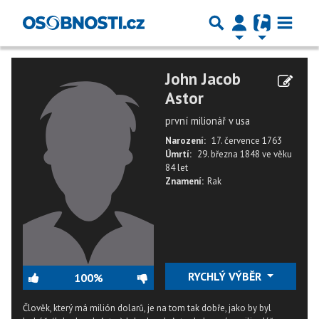
John Jacob
Astor
první milionář v usa
Narození:
17. července 1763
Úmrtí:
29. března 1848
ve věku
84 let
Znamení:
Rak
RYCHLÝ VÝBĚR
100%
Člověk, který má milión dolarů, je na tom tak dobře, jako by byl