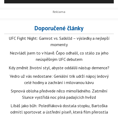
mezi nejstarší moderní demokracie.
Doporučené články
UFC Fight Night: Gamrot vs. Salkilld – výsledky a nejlepší
momenty
Nezvládl jsem to v hlavě. Čepo odhalil, co stálo za jeho
neúspěšným UFC debutem
Kdy změnit životní styl, abyste oddálili nástup demence?
Vedro už vás nedostane: Geniální trik udrží nápoj ledový
celé hodiny a zachrání i milovanou kávu
Srpnová obloha předvede něco mimořádného. Zatmění
Slunce vystřídá noc plná padajících hvězd
Líbáš jako bůh: Poledňáková dostala stopku, Bartoška
odmítl sportovat a ústřední píseň, která film přerostla