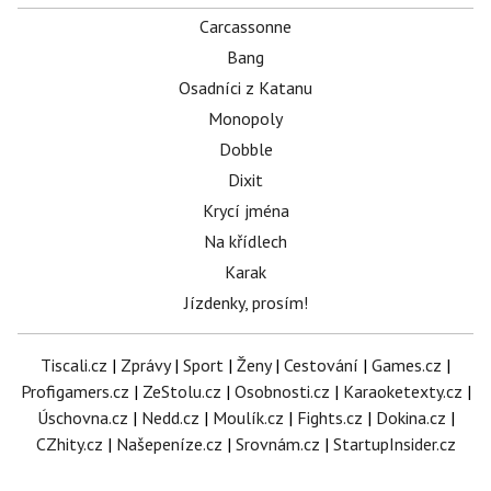
Carcassonne
Bang
Osadníci z Katanu
Monopoly
Dobble
Dixit
Krycí jména
Na křídlech
Karak
Jízdenky, prosím!
Tiscali.cz
|
Zprávy
|
Sport
|
Ženy
|
Cestování
|
Games.cz
|
Profigamers.cz
|
ZeStolu.cz
|
Osobnosti.cz
|
Karaoketexty.cz
|
Úschovna.cz
|
Nedd.cz
|
Moulík.cz
|
Fights.cz
|
Dokina.cz
|
CZhity.cz
|
Našepeníze.cz
|
Srovnám.cz
|
StartupInsider.cz