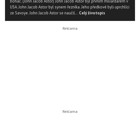
boháč. (John Jacob Astor) John Jacob Astor byl prvním miliardářem v
USA. John Jacob Astor byl synem řezníka. Jeho předkové byli uprchlíci
ze Savoye. John Jacob Astor se naučil...
Celý životopis