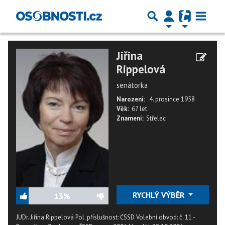
Jiřina
Rippelová
senátorka
Narození:
4. prosince 1958
Věk:
67 let
Znamení:
Střelec
RYCHLÝ VÝBĚR
13%
JUDr. Jiřina Rippelová Pol. příslušnost: ČSSD Volební obvod: č. 11 -