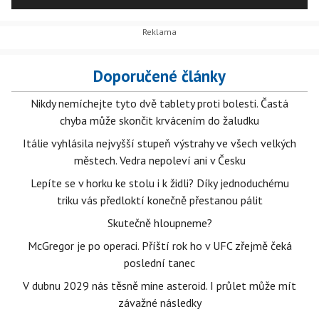
přeobsadit kandidátní listiny do předčasných voleb. Sama
Portová byla z kandidátky v Plzeňském kraji vyškrtnuta.
Doporučené články
Nikdy nemíchejte tyto dvě tablety proti bolesti. Častá
chyba může skončit krvácením do žaludku
Itálie vyhlásila nejvyšší stupeň výstrahy ve všech velkých
městech. Vedra nepoleví ani v Česku
Lepíte se v horku ke stolu i k židli? Díky jednoduchému
triku vás předloktí konečně přestanou pálit
Skutečně hloupneme?
McGregor je po operaci. Příští rok ho v UFC zřejmě čeká
poslední tanec
V dubnu 2029 nás těsně mine asteroid. I průlet může mít
závažné následky