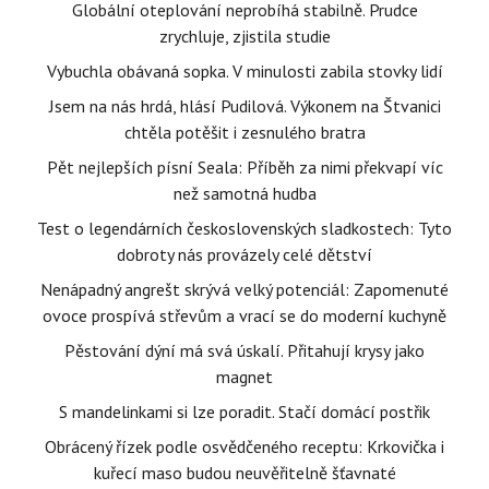
Globální oteplování neprobíhá stabilně. Prudce
zrychluje, zjistila studie
Vybuchla obávaná sopka. V minulosti zabila stovky lidí
Jsem na nás hrdá, hlásí Pudilová. Výkonem na Štvanici
chtěla potěšit i zesnulého bratra
Pět nejlepších písní Seala: Příběh za nimi překvapí víc
než samotná hudba
Test o legendárních československých sladkostech: Tyto
dobroty nás provázely celé dětství
Nenápadný angrešt skrývá velký potenciál: Zapomenuté
ovoce prospívá střevům a vrací se do moderní kuchyně
Pěstování dýní má svá úskalí. Přitahují krysy jako
magnet
S mandelinkami si lze poradit. Stačí domácí postřik
Obrácený řízek podle osvědčeného receptu: Krkovička i
kuřecí maso budou neuvěřitelně šťavnaté