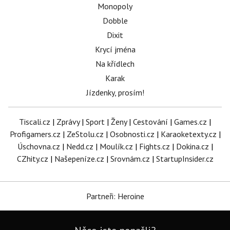
Monopoly
Dobble
Dixit
Krycí jména
Na křídlech
Karak
Jízdenky, prosím!
Tiscali.cz
|
Zprávy
|
Sport
|
Ženy
|
Cestování
|
Games.cz
|
Profigamers.cz
|
ZeStolu.cz
|
Osobnosti.cz
|
Karaoketexty.cz
|
Úschovna.cz
|
Nedd.cz
|
Moulík.cz
|
Fights.cz
|
Dokina.cz
|
CZhity.cz
|
Našepeníze.cz
|
Srovnám.cz
|
StartupInsider.cz
Partneři: Heroine