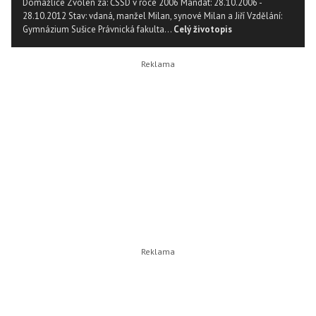
Domažlice Zvolen za: ČSSD v roce 2006 Mandát: 28.10.2006 -
28.10.2012 Stav: vdaná, manžel Milan, synové Milan a Jiří Vzdělání:
Gymnázium Sušice Právnická fakulta...
Celý životopis