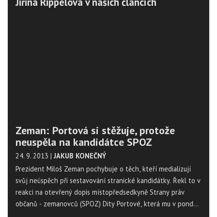
Jiřina Rippelová v našich článcích
Zeman: Portová si stěžuje, protože
neuspěla na kandidátce SPOZ
24. 9. 2013
|
JAKUB KONEČNÝ
Prezident Miloš Zeman pochybuje o těch, kteří medializují
svůj neúspěch při sestavování stranické kandidátky. Řekl to v
reakci na otevřený dopis místopředsedkyně Strany práv
občanů - zemanovců (SPOZ) Dity Portové, která mu v pondělí
napsala stížnost na rozhodnutí stranického vedení