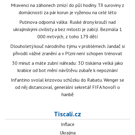
Mravenci na záhonech zmizí do půl hodiny. Tři suroviny z
domácnosti za pár korun je vyženou na celé léto
Putinova odporná válka: Ruské drony krouží nad
ukrajinskými civilisty a bez milosti je zabíjí. Bezmála 1
000 mrtvých, z toho 179 dětí
Dlouholetý kouč národního týmu v problémech. Jandač si
přivodil vážné zranění a v Plzni není schopen trénovat
30 minut a máte zubní náhradu: 3D tiskárna velká jako
krabice od bot mění návštěvu zubaře k nepoznání
Infantino svolal krizovou schůzku do Rabatu. Wenger se
od něj distancoval, generální sekretář FIFA hovoří o
hanbě
Tiscali.cz
Inflace
Ukrajina