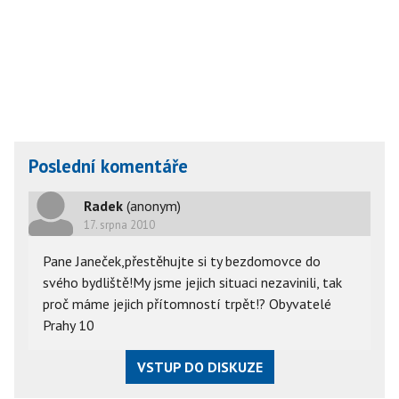
Poslední komentáře
Radek
(anonym)
17. srpna 2010
Pane Janeček,přestěhujte si ty bezdomovce do
svého bydliště!My jsme jejich situaci nezavinili, tak
proč máme jejich přítomností trpět!? Obyvatelé
Prahy 10
VSTUP DO DISKUZE