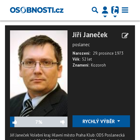
Jiří Janeček
poslanec
Narození:
29. prosince 1973
Věk:
52 let
Znamení:
Kozoroh
RYCHLÝ VÝBĚR
7%
Jiří Janeček Volební kraj: Hlavní město Praha Klub: ODS Poslanecká