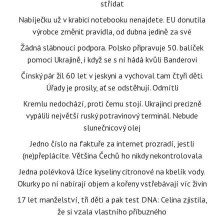
střídat
Nabíječku už v krabici notebooku nenajdete. EU donutila
výrobce změnit pravidla, od dubna jedině za své
Žádná slábnoucí podpora. Polsko připravuje 50. balíček
pomoci Ukrajině, i když se s ní hádá kvůli Banderovi
Čínský pár žil 60 let v jeskyni a vychoval tam čtyři děti.
Úřady je prosily, ať se odstěhují. Odmítli
Kremlu nedochází, proti čemu stojí. Ukrajinci precizně
vypálili největší ruský potravinový terminál. Nebude
slunečnicový olej
Jedno číslo na faktuře za internet prozradí, jestli
(ne)přeplácíte. Většina Čechů ho nikdy nekontrolovala
Jedna polévková lžíce kyseliny citronové na kbelík vody.
Okurky po ní nabírají objem a kořeny vstřebávají víc živin
17 let manželství, tři děti a pak test DNA: Celina zjistila,
že si vzala vlastního příbuzného