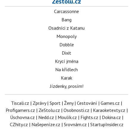
Zestolu.cz
Carcassonne
Bang
Osadníci z Katanu
Monopoly
Dobble
Dixit
Krycí jména
Na křídlech
Karak
Jízdenky, prosím!
Tiscali.cz
|
Zprávy
|
Sport
|
Ženy
|
Cestování
|
Games.cz
|
Profigamers.cz
|
ZeStolu.cz
|
Osobnosti.cz
|
Karaoketexty.cz
|
Úschovna.cz
|
Nedd.cz
|
Moulík.cz
|
Fights.cz
|
Dokina.cz
|
CZhity.cz
|
Našepeníze.cz
|
Srovnám.cz
|
StartupInsider.cz