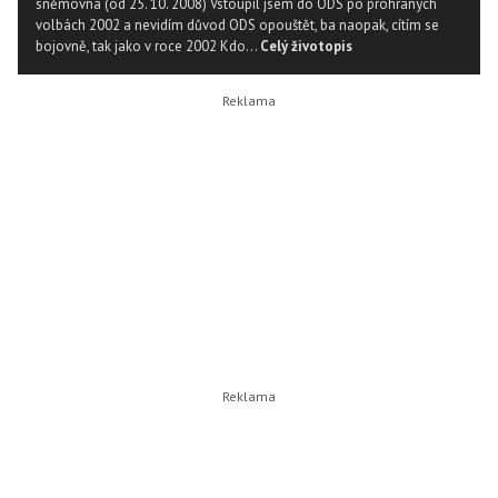
sněmovna (od 25. 10. 2008) Vstoupil jsem do ODS po prohraných
volbách 2002 a nevidím důvod ODS opouštět, ba naopak, cítím se
bojovně, tak jako v roce 2002 Kdo...
Celý životopis