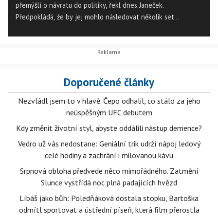
přemýšlí o návratu do politiky, řekl dnes Janeček.
Předpokládá, že by jej mohlo následovat několik set
příznivců Pravé frakce, kterou v rámci ODS založil. Z ODS v
posledních dnech odešlo několik významných členů, kteří se
chtějí připojit ke Klausovi. V pátek například vystoupil ze
strany Boris Šťastný.
Doporučené články
Nezvládl jsem to v hlavě. Čepo odhalil, co stálo za jeho
neúspěšným UFC debutem
Kdy změnit životní styl, abyste oddálili nástup demence?
Vedro už vás nedostane: Geniální trik udrží nápoj ledový
celé hodiny a zachrání i milovanou kávu
Srpnová obloha předvede něco mimořádného. Zatmění
Slunce vystřídá noc plná padajících hvězd
Líbáš jako bůh: Poledňáková dostala stopku, Bartoška
odmítl sportovat a ústřední píseň, která film přerostla