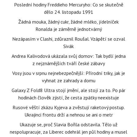
Poslední hodiny Freddieho Mercuryho: Co se skutečně
dělo 24. listopadu 1991
Žádná mouka, žádný cukr, žádné mléko, jídelníček
Ronalda je záměrně jednotvárný
Nezápasím v Clashi, zdůraznil Roušal. Vzápětí se ozval
Sivák
Andrea Kalivodová ukázala svůj domov: Tak bydlí jedna
z nejznámějších tváří české zábavy
Vosy jsou v srpnu nejnebezpečnější: Přírodní triky, jak je
vyhnat ze zahrady a domu
Galaxy Z Fold8 Ultra stojí jmění, ale stojí za to. Po pár
hodinách člověk zjistí, že cesta zpátky neexistuje
Rusové věští zkázu Kyjeva a zvěstují raketový postup.
Ukrajinci frontu drží a nehnou se ani o metr
Ukazuje se, proč Slavia Bořila odstavila. Tělo už
nespolupracuje, za Liberec odehrál jen půl hodiny a musel