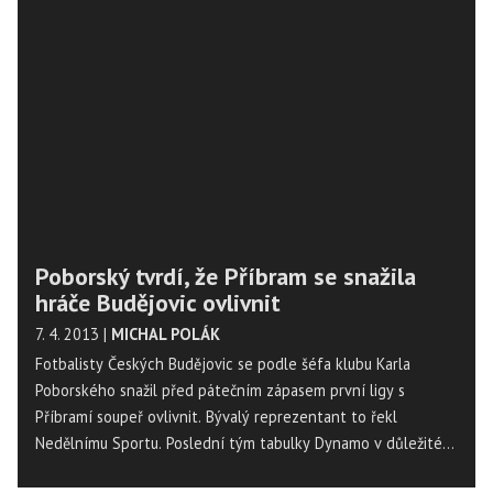
Konvaliny je už ale celá věc promlčená.
Poborský tvrdí, že Příbram se snažila
hráče Budějovic ovlivnit
7. 4. 2013
|
MICHAL POLÁK
Fotbalisty Českých Budějovic se podle šéfa klubu Karla
Poborského snažil před pátečním zápasem první ligy s
Příbramí soupeř ovlivnit. Bývalý reprezentant to řekl
Nedělnímu Sportu. Poslední tým tabulky Dynamo v důležitém
souboji o záchranu podlehlo Příbrami 0:1 gólem z penalty a