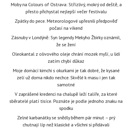
Moby na Colours of Ostrava: Střízlivý, mokrý od deště, a
přesto přichystal nejlepší večer festivalu
Zpátky do pece. Meteorologové upřesnili předpověď
počasí na víkend
Zásnuby v Londýně: Syn legendy Mekyho Žbirky oznámil,
že se žení
Oleokantal z olivového oleje chrání mozek myší, u lidí
zatím chybí důkaz
Moje domácí kimchi s okurkami je tak dobré, že kysané
zelí už doma nikdo nechce. Skvělé k masu i jen tak
samotné
V zaprášené kredenci na chalupě leží talíře, za které
sběratelé platí tisíce. Poznáte je podle jednoho znaku na
spodku
Zelné karbanátky se snědly během pár minut – prý
chutnají líp než klasické a všichni si přidávali