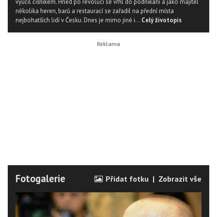
vyučil číšníkem. Hned po revoluci se vrhl do podnikání a jako majitel
několika heren, barů a restaurací se zařadil na přední místa
nejbohatších lidí v Česku. Dnes je mimo jiné i...
Celý životopis
Fotogalerie
Přidat fotku
|
Zobrazit vše