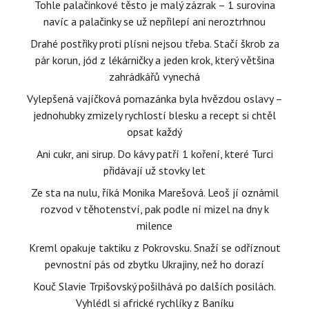
Tohle palačinkové těsto je malý zázrak – 1 surovina
navíc a palačinky se už nepřilepí ani neroztrhnou
Drahé postřiky proti plísni nejsou třeba. Stačí škrob za
pár korun, jód z lékárničky a jeden krok, který většina
zahrádkářů vynechá
Vylepšená vajíčková pomazánka byla hvězdou oslavy –
jednohubky zmizely rychlostí blesku a recept si chtěl
opsat každý
Ani cukr, ani sirup. Do kávy patří 1 koření, které Turci
přidávají už stovky let
Ze sta na nulu, říká Monika Marešová. Leoš jí oznámil
rozvod v těhotenství, pak podle ní mizel na dny k
milence
Kreml opakuje taktiku z Pokrovsku. Snaží se odříznout
pevnostní pás od zbytku Ukrajiny, než ho dorazí
Kouč Slavie Trpišovský pošilhává po dalších posilách.
Vyhlédl si africké rychlíky z Baníku