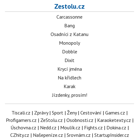
Zestolu.cz
Carcassonne
Bang
Osadníci z Katanu
Monopoly
Dobble
Dixit
Krycí jména
Na křídlech
Karak
Jízdenky, prosím!
Tiscali.cz
|
Zprávy
|
Sport
|
Ženy
|
Cestování
|
Games.cz
|
Profigamers.cz
|
ZeStolu.cz
|
Osobnosti.cz
|
Karaoketexty.cz
|
Úschovna.cz
|
Nedd.cz
|
Moulík.cz
|
Fights.cz
|
Dokina.cz
|
CZhity.cz
|
Našepeníze.cz
|
Srovnám.cz
|
StartupInsider.cz