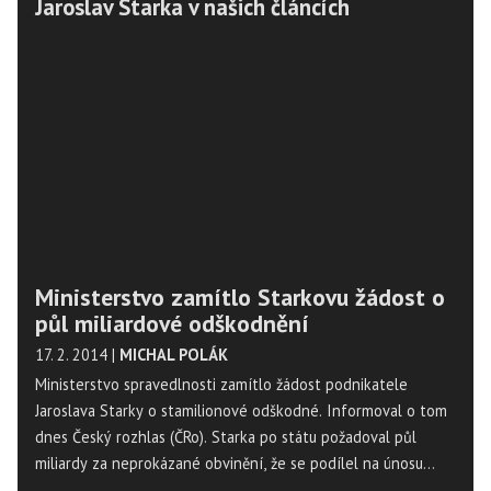
Jaroslav Starka v našich článcích
Ministerstvo zamítlo Starkovu žádost o
půl miliardové odškodnění
17. 2. 2014
|
MICHAL POLÁK
Ministerstvo spravedlnosti zamítlo žádost podnikatele
Jaroslava Starky o stamilionové odškodné. Informoval o tom
dnes Český rozhlas (ČRo). Starka po státu požadoval půl
miliardy za neprokázané obvinění, že se podílel na únosu
Lamberta Krejčíře. Podle mluvčího ministerstva Miroslava