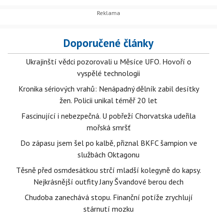
Poborský si hned po utkání stěžoval na tendenční řízení
sudího Drahoslava Drábka.
Doporučené články
Ukrajinští vědci pozorovali u Měsíce UFO. Hovoří o
vyspělé technologii
Kronika sériových vrahů: Nenápadný dělník zabil desítky
žen. Policii unikal téměř 20 let
Fascinující i nebezpečná. U pobřeží Chorvatska udeřila
mořská smršť
Do zápasu jsem šel po kalbě, přiznal BKFC šampion ve
službách Oktagonu
Těsně před osmdesátkou strčí mladší kolegyně do kapsy.
Nejkrásnější outfity Jany Švandové berou dech
Chudoba zanechává stopu. Finanční potíže zrychlují
stárnutí mozku