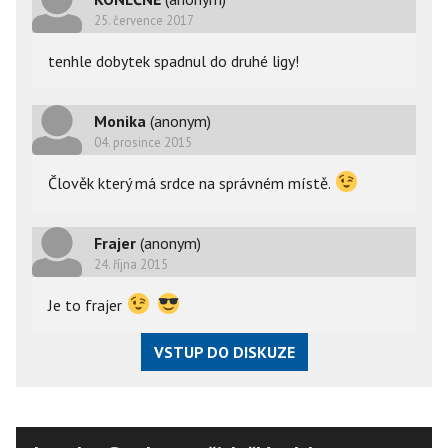
25. července 2017
tenhle dobytek spadnul do druhé ligy!
Monika
(anonym)
04. prosince 2015
Člověk který má srdce na správném místě.
Frajer
(anonym)
24. října 2015
Je to frajer
VSTUP DO DISKUZE