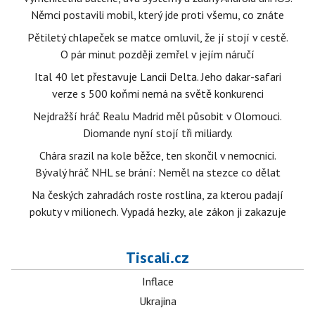
Němci postavili mobil, který jde proti všemu, co znáte
Pětiletý chlapeček se matce omluvil, že jí stojí v cestě.
O pár minut později zemřel v jejím náručí
Ital 40 let přestavuje Lancii Delta. Jeho dakar-safari
verze s 500 koňmi nemá na světě konkurenci
Nejdražší hráč Realu Madrid měl působit v Olomouci.
Diomande nyní stojí tři miliardy.
Chára srazil na kole běžce, ten skončil v nemocnici.
Bývalý hráč NHL se brání: Neměl na stezce co dělat
Na českých zahradách roste rostlina, za kterou padají
pokuty v milionech. Vypadá hezky, ale zákon ji zakazuje
Tiscali.cz
Inflace
Ukrajina