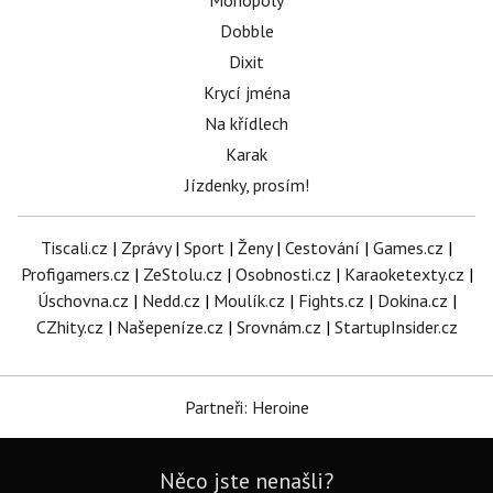
Monopoly
Dobble
Dixit
Krycí jména
Na křídlech
Karak
Jízdenky, prosím!
Tiscali.cz
|
Zprávy
|
Sport
|
Ženy
|
Cestování
|
Games.cz
|
Profigamers.cz
|
ZeStolu.cz
|
Osobnosti.cz
|
Karaoketexty.cz
|
Úschovna.cz
|
Nedd.cz
|
Moulík.cz
|
Fights.cz
|
Dokina.cz
|
CZhity.cz
|
Našepeníze.cz
|
Srovnám.cz
|
StartupInsider.cz
Partneři: Heroine
Něco jste nenašli?