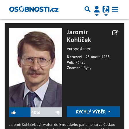
Jaromír
Kohlíček
europoslanec
Narození:
23. února 1953
Věk:
73 let
Znamení:
Ryby
RYCHLÝ VÝBĚR
40%
Jaromír Kohlíček byl zvolen do Evropského parlamentu za Českou