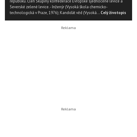
republiku. Člen Skupiny konfederace Evropské sjednocené levice a
Severské zelené levice. - Inženýr (Vysoká škola chemicko-
technologická v Praze, 1976); Kandidát věd (Vysoká...
Celý životopis