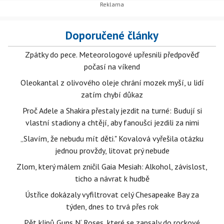
Doporučené články
Zpátky do pece. Meteorologové upřesnili předpověď
počasí na víkend
Oleokantal z olivového oleje chrání mozek myší, u lidí
zatím chybí důkaz
Proč Adele a Shakira přestaly jezdit na turné: Budují si
vlastní stadiony a chtějí, aby fanoušci jezdili za nimi
„Slavím, že nebudu mít děti." Kovalová vyřešila otázku
jednou provždy, litovat prý nebude
Zlom, který málem zničil Gaia Mesiah: Alkohol, závislost,
ticho a návrat k hudbě
Ústřice dokázaly vyfiltrovat celý Chesapeake Bay za
týden, dnes to trvá přes rok
Pět klipů Guns N‘ Roses, které se zapsaly do rockové