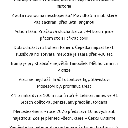
historie
Z auta rovnou na neschopenku? Pravidlo 5 minut, které
vás zachrání před letní angínou
Action láká: Značková sluchátka za 244 korun, jinde
přitom stojí i třikrát tolik
Dobrodružství s bohem Panem: Čepelka napsal text,
Kubišová ho zpívala, melodie je stará přes 400 let
Trump je prý Khabibův největší fanoušek. Měl ho zmínit i
v knize
Vrací se nejdražší hráč fotbalové ligy. Slávistovi
Mosesovi byl prominut trest
Z 1,3 miliardy na 100 milionů ročně. LeBron James ve 41
letech obětoval peníze, aby předběhl Jordana
Mercedes-Benz v roce 2026 představí 10 nových aut
najednou: Zde je přehled všech, které v Česku uvidíme
Vyměnitelná baterie, dva systémy a žádný Android ani iOS.