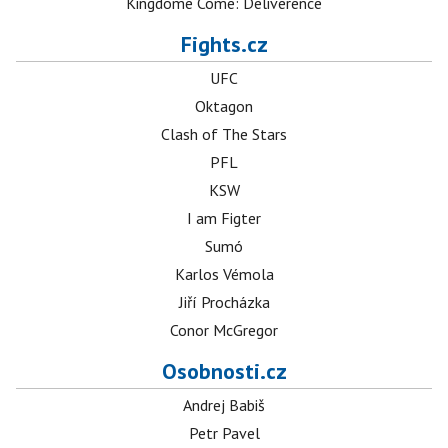
Kingdome Come: Deliverence
Fights.cz
UFC
Oktagon
Clash of The Stars
PFL
KSW
I am Figter
Sumó
Karlos Vémola
Jiří Procházka
Conor McGregor
Osobnosti.cz
Andrej Babiš
Petr Pavel