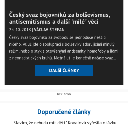
Český svaz bojovníků za bolševismus,
antisemitismus a další "milé" věci
25. 10. 2018
|
VÁCLAV ŠTEFAN
Český svaz bojovníků za svobodu se jednoduše neštítí
ničeho. Ať už jde o spolupráci s bolševiky adorujícími minulý
režim, nebo o styk s otevřenými antisemity, homofoby a lidmi
z neonacistických kruhů. Možná už je konečně načase svaz
přejmenovat.
DALŠÍ ČLÁNKY
Doporučené články
„Slavím, že nebudu mít děti." Kovalová vyřešila otázku