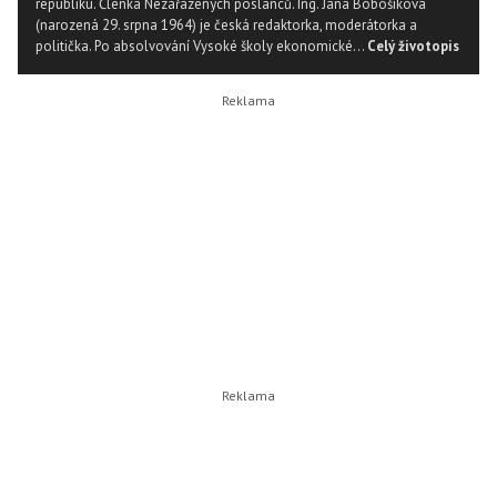
republiku. Členka Nezařazených poslanců. Ing. Jana Bobošíková
(narozená 29. srpna 1964) je česká redaktorka, moderátorka a
politička. Po absolvování Vysoké školy ekonomické...
Celý životopis