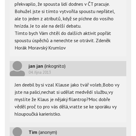
překvapilo, že spousta lidí dodnes v ČT pracuje.
Bohužel jste si tímto vytvořila spoustu nepřátel,
ale to jeden z atributů, když se píchne do vosího
hnízda. Je to ale na delší debatu.
Tímto bych Vám chtěl do dalších aktivit popřát
spoustu úspěchů a nenechte se otrávit. Zdeněk
Horák Moravský Krumlov
jan jan
(inkognito)
04. října 2013
Jen deebil by si vzal Klause jako tvář voleb,Bobo vy
jste na palici,nechat si udělat medvědí službu,vy
myslíte že Klaus je nějaký filantrop?Moc dobře
věděl proč to pro vás dělá,vratte se ke sporáku vy
hloupoučká karieristko.
Tim
(anonym)