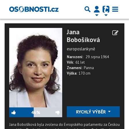
Jana
Bobošíková
europoslankyně
Narození:
29. srpna 1964
Věk:
61 let
Znamení:
Panna
Výška:
170 cm
RYCHLÝ VÝBĚR
46%
Jana Bobošíková byla zvolena do Evropského parlamentu za Českou