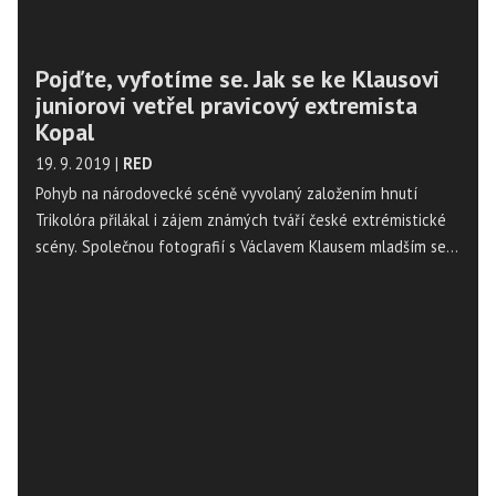
Pojďte, vyfotíme se. Jak se ke Klausovi
juniorovi vetřel pravicový extremista
Kopal
19. 9. 2019
|
RED
Pohyb na národovecké scéně vyvolaný založením hnutí
Trikolóra přilákal i zájem známých tváří české extrémistické
scény. Společnou fotografií s Václavem Klausem mladším se
na českých a ruských sociálních sítích pochlubil Jan Kopal,
spoluzakladatel několika ultrapravicových uskupení a ještě
nedávno člen SPD Tomia Okamury. Z té byl ale pro své
extrémní názory před dvěma lety vyhozen, píše Robert
Malecký na webu Hlídací pes.