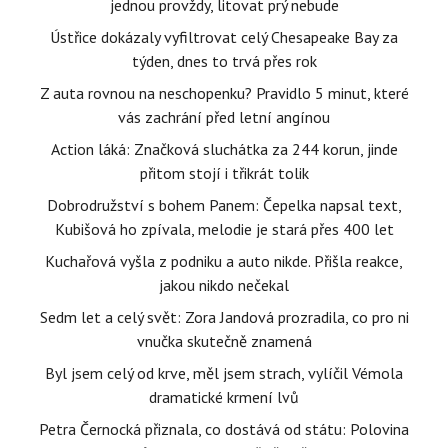
jednou provždy, litovat prý nebude
Ústřice dokázaly vyfiltrovat celý Chesapeake Bay za
týden, dnes to trvá přes rok
Z auta rovnou na neschopenku? Pravidlo 5 minut, které
vás zachrání před letní angínou
Action láká: Značková sluchátka za 244 korun, jinde
přitom stojí i třikrát tolik
Dobrodružství s bohem Panem: Čepelka napsal text,
Kubišová ho zpívala, melodie je stará přes 400 let
Kuchařová vyšla z podniku a auto nikde. Přišla reakce,
jakou nikdo nečekal
Sedm let a celý svět: Zora Jandová prozradila, co pro ni
vnučka skutečně znamená
Byl jsem celý od krve, měl jsem strach, vylíčil Vémola
dramatické krmení lvů
Petra Černocká přiznala, co dostává od státu: Polovina