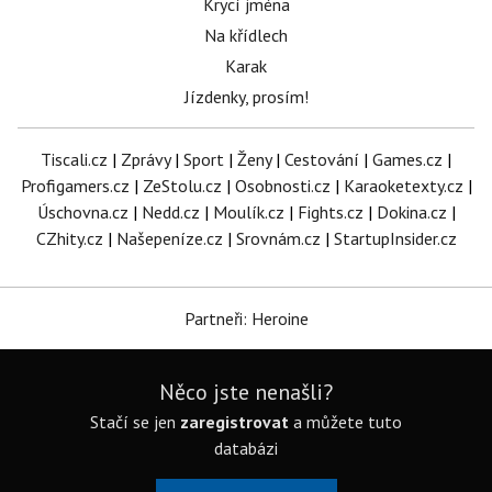
Krycí jména
Na křídlech
Karak
Jízdenky, prosím!
Tiscali.cz
|
Zprávy
|
Sport
|
Ženy
|
Cestování
|
Games.cz
|
Profigamers.cz
|
ZeStolu.cz
|
Osobnosti.cz
|
Karaoketexty.cz
|
Úschovna.cz
|
Nedd.cz
|
Moulík.cz
|
Fights.cz
|
Dokina.cz
|
CZhity.cz
|
Našepeníze.cz
|
Srovnám.cz
|
StartupInsider.cz
Partneři: Heroine
Něco jste nenašli?
Stačí se jen
zaregistrovat
a můžete tuto
databázi