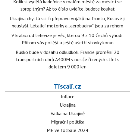
Kolik si vydělá kadeřnice v malém městě za měsíc i se
spropitným? Až to číslo uvidíte, budete koukat
Ukrajina chystá sci-fi přepravu vojáků na frontu, Rusové ji
neuslyší. Létající motorky a „aerobuginy“ jsou za rohem
V krabici od televize je věc, kterou 9 z 10 Čechů vyhodí.
Přitom vás potěší a ještě ušetří stovky korun
Rusko bude v dosahu odkudkoli. Francie promění 20
transportních obrů A400M v nosiče řízených střel s
doletem 9 000 km
Tiscali.cz
Inflace
Ukrajina
Válka na Ukrajině
Migrační politika
ME ve fotbale 2024