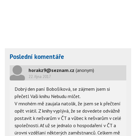
Poslední komentáře
horakz9@seznam.cz
(anonym)
22. října 2017
Dobrý den paní Bobošíková, se zájmem jsem si
přečetl Vaši knihu Nebudu mlčet.
V mnohém mě zaujala natolik, že jsem se k přečtení
opět vrátil. Z knihy vyplývá, že se dovedete odvážně
postavit k nešvarům v ČT a vůbec k nešvarům v celé
společnosti. Ať už se jednalo o hospodaření v ČT a
úrovni vzdělaní některých zaměstnanců. Celkem mě