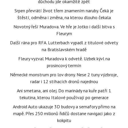
důchodu jde okamžitě zpět
Srpen převrátí život třem znamením naruby. Čeká je
štěstí, odměna i změna, na kterou dlouho čekala
Novotný řeší Muradova. Ve hře je Jotko i další bitva s
Fleurym
Další rána pro RFA. Lutterbach vypadl z titulové odvety
na Bratislavském hradě
Fleury vyzval Muradova k odvetě. Uzbek kývl na
prosincový termín
Německé monstrum pro lov drony. Nese 2 tuny výzbroje,
radar i 12 stíhacích dronů najednou
Ani smetana, ani olej. Do marinády na kuře patří 1
tekutina, kterou Italové používají po generace
Android Auto ukazuje 3D budovy a semafory přímo na
mapě. Přes 250 milionů řidičů dostane navigaci jako z
kokpitu