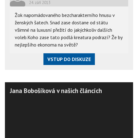
24. září 2013
Žok napomádovaného bezcharakterního hnusu v
ženských šatech. Snad zase dostane od státu
všimné na luxusní přežití do jakýchkoliv dalších
voleb.Koho zase tato podlá kreatura podrazí? Že by
nejlepšího ekonoma na světě?
VSTUP DO DISKUZE
Jana Bobošíková v našich článcích