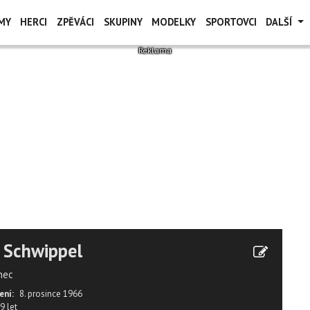
MY
HERCI
ZPĚVÁCI
SKUPINY
MODELKY
SPORTOVCI
DALŠÍ
 Schwippel
nec
ení:
8. prosince 1966
9 let