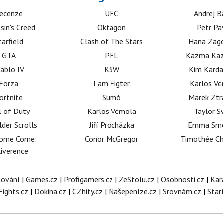
ecenze
UFC
Andrej B
sin's Creed
Oktagon
Petr Pa
tarfield
Clash of The Stars
Hana Zag
GTA
PFL
Kazma Kaz
iablo IV
KSW
Kim Karda
Forza
I am Figter
Karlos V
ortnite
Sumó
Marek Ztr
l of Duty
Karlos Vémola
Taylor S
lder Scrolls
Jiří Procházka
Emma Sm
dome Come:
Conor McGregor
Timothée C
iverence
tování
|
Games.cz
|
Profigamers.cz
|
ZeStolu.cz
|
Osobnosti.cz
|
Kar
Fights.cz
|
Dokina.cz
|
CZhity.cz
|
Našepeníze.cz
|
Srovnám.cz
|
Star