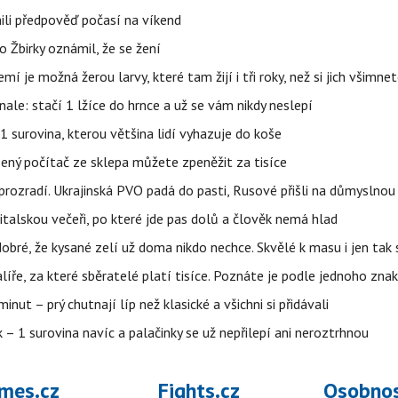
ili předpověď počasí na víkend
 Žbirky oznámil, že se žení
í je možná žerou larvy, které tam žijí i tři roky, než si jich všimne
nale: stačí 1 lžíce do hrnce a už se vám nikdy neslepí
1 surovina, kterou většina lidí vyhazuje do koše
šený počítač ze sklepa můžete zpeněžit za tisíce
 prozradí. Ukrajinská PVO padá do pasti, Rusové přišli na důmyslnou
italskou večeři, po které jde pas dolů a člověk nemá hlad
obré, že kysané zelí už doma nikdo nechce. Skvělé k masu i jen ta
alíře, za které sběratelé platí tisíce. Poznáte je podle jednoho zna
ut – prý chutnají líp než klasické a všichni si přidávali
 – 1 surovina navíc a palačinky se už nepřilepí ani neroztrhnou
mes.cz
Fights.cz
Osobnos