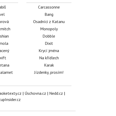
abiš
Carcassonne
vel
Bang
orová
Osadníci z Katanu
mitch
Monopoly
shian
Dobble
émola
Dixit
acený
Krycí jména
wift
Na křídlech
etana
Karak
halamet
Jízdenky, prosím!
aoketexty.cz
|
Úschovna.cz
|
Nedd.cz
|
tupInsider.cz