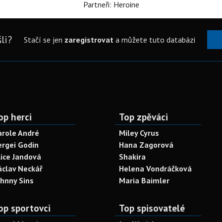
Partneři: Heroine
li?
Stačí se jen
zaregistrovat
a můžete tuto databázi
op herci
Top zpěváci
arole André
Miley Cyrus
ergei Godin
Hana Zagorová
lice Jandová
Shakira
áclav Neckář
Helena Vondráčková
ohnny Sins
Maria Baimler
op sportovci
Top spisovatelé