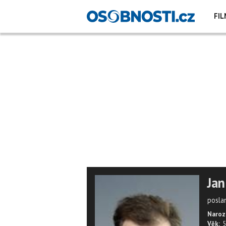
FIL
Jan
posla
Naroz
Věk:
5