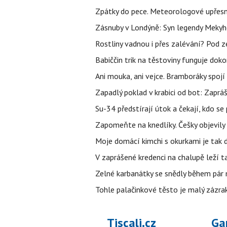
Zpátky do pece. Meteorologové upřesn
Zásnuby v Londýně: Syn legendy Mekyho
Rostliny vadnou i přes zalévání? Pod zem
Babiččin trik na těstoviny funguje doko
Ani mouka, ani vejce. Bramboráky spojí 
Zapadlý poklad v krabici od bot: Zaprá
Su-34 předstírají útok a čekají, kdo se
Zapomeňte na knedlíky. Češky objevily 
Moje domácí kimchi s okurkami je tak d
V zaprášené kredenci na chalupě leží t
Zelné karbanátky se snědly během pár min
Tohle palačinkové těsto je malý zázrak
Tiscali.cz
Ga