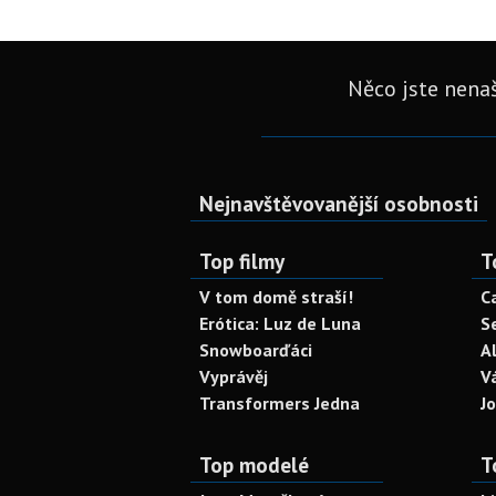
Něco jste nenaš
Nejnavštěvovanější osobnosti
Top filmy
T
V tom domě straší!
C
Erótica: Luz de Luna
S
Snowboarďáci
A
Vyprávěj
V
Transformers Jedna
J
Top modelé
T