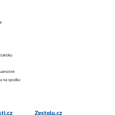
te
 taktiku
k samotné
ku na spodku
ti.cz
Zestolu.cz