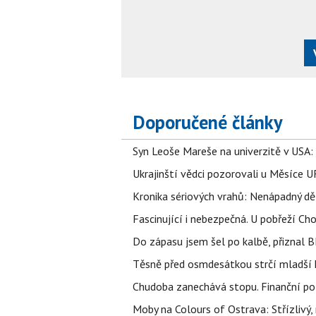
Doporučené články
Syn Leoše Mareše na univerzitě v USA: 
Ukrajinští vědci pozorovali u Měsíce U
Kronika sériových vrahů: Nenápadný děln
Fascinující i nebezpečná. U pobřeží Ch
Do zápasu jsem šel po kalbě, přiznal
Těsně před osmdesátkou strčí mladší k
Chudoba zanechává stopu. Finanční pot
Moby na Colours of Ostrava: Střízlivý, 