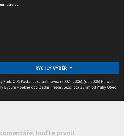
ní:
Střelec
RYCHLÝ VÝBĚR
eský Klub: ODS Poslanecká sněmovna (2002 - 2006), (od 2006) Narodil
ý. Bydlím v pěkné obci Zadní Třebaň, ležící cca 25 km od Prahy. Obec
komentáře, buďte první!