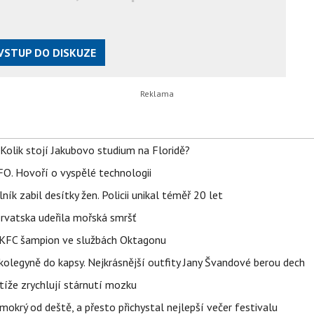
VSTUP DO DISKUZE
Kolik stojí Jakubovo studium na Floridě?
FO. Hovoří o vyspělé technologii
ík zabil desítky žen. Policii unikal téměř 20 let
orvatska udeřila mořská smršť
 BKFC šampion ve službách Oktagonu
olegyně do kapsy. Nejkrásnější outfity Jany Švandové berou dech
íže zrychlují stárnutí mozku
mokrý od deště, a přesto přichystal nejlepší večer festivalu