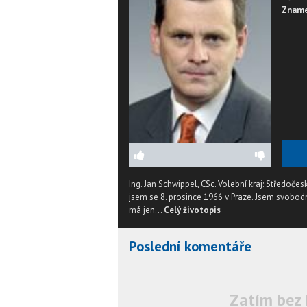
Zname
Ing. Jan Schwippel, CSc. Volební kraj: Středoč
jsem se 8. prosince 1966 v Praze. Jsem svobodn
má jen...
Celý životopis
Poslední komentáře
Zatím bez 