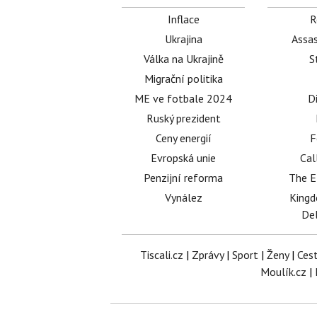
Inflace
R
Ukrajina
Assas
Válka na Ukrajině
S
Migrační politika
ME ve fotbale 2024
D
Ruský prezident
Ceny energií
F
Evropská unie
Cal
Penzijní reforma
The E
Vynález
King
Del
Tiscali.cz
|
Zprávy
|
Sport
|
Ženy
|
Ces
Moulík.cz
|