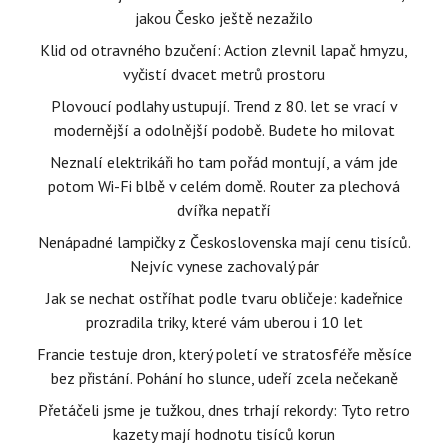
jakou Česko ještě nezažilo
Klid od otravného bzučení: Action zlevnil lapač hmyzu,
vyčistí dvacet metrů prostoru
Plovoucí podlahy ustupují. Trend z 80. let se vrací v
modernější a odolnější podobě. Budete ho milovat
Neznalí elektrikáři ho tam pořád montují, a vám jde
potom Wi-Fi blbě v celém domě. Router za plechová
dvířka nepatří
Nenápadné lampičky z Československa mají cenu tisíců.
Nejvíc vynese zachovalý pár
Jak se nechat ostříhat podle tvaru obličeje: kadeřnice
prozradila triky, které vám uberou i 10 let
Francie testuje dron, který poletí ve stratosféře měsíce
bez přistání. Pohání ho slunce, udeří zcela nečekaně
Přetáčeli jsme je tužkou, dnes trhají rekordy: Tyto retro
kazety mají hodnotu tisíců korun