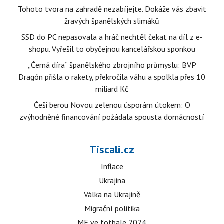
Tohoto tvora na zahradě nezabíjejte. Dokáže vás zbavit
žravých španělských slimáků
SSD do PC nepasovala a hráč nechtěl čekat na díl z e-
shopu. Vyřešil to obyčejnou kancelářskou sponkou
„Černá díra“ španělského zbrojního průmyslu: BVP
Dragón přišla o rakety, překročila váhu a spolkla přes 10
miliard Kč
Češi berou Novou zelenou úsporám útokem: O
zvýhodněné financování požádala spousta domácností
Tiscali.cz
Inflace
Ukrajina
Válka na Ukrajině
Migrační politika
ME ve fotbale 2024