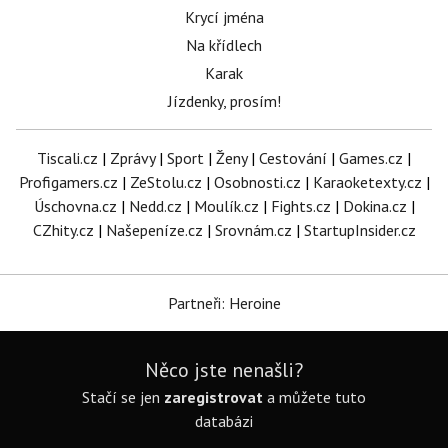
Krycí jména
Na křídlech
Karak
Jízdenky, prosím!
Tiscali.cz
|
Zprávy
|
Sport
|
Ženy
|
Cestování
|
Games.cz
|
Profigamers.cz
|
ZeStolu.cz
|
Osobnosti.cz
|
Karaoketexty.cz
|
Úschovna.cz
|
Nedd.cz
|
Moulík.cz
|
Fights.cz
|
Dokina.cz
|
CZhity.cz
|
Našepeníze.cz
|
Srovnám.cz
|
StartupInsider.cz
Partneři: Heroine
Něco jste nenašli?
Stačí se jen
zaregistrovat
a můžete tuto
databázi