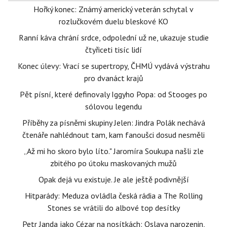
Hořký konec: Známý americký veterán schytal v
rozlučkovém duelu bleskové KO
Ranní káva chrání srdce, odpolední už ne, ukazuje studie
čtyřiceti tisíc lidí
Konec úlevy: Vrací se supertropy, ČHMÚ vydává výstrahu
pro dvanáct krajů
Pět písní, které definovaly Iggyho Popa: od Stooges po
sólovou legendu
Příběhy za písněmi skupiny Jelen: Jindra Polák nechává
čtenáře nahlédnout tam, kam fanoušci dosud nesměli
„Až mi ho skoro bylo líto." Jaromíra Soukupa našli zle
zbitého po útoku maskovaných mužů
Opak dejá vu existuje. Je ale ještě podivnější
Hitparády: Meduza ovládla česká rádia a The Rolling
Stones se vrátili do albové top desítky
Petr Janda jako Cézar na nosítkách: Oslava narozenin,