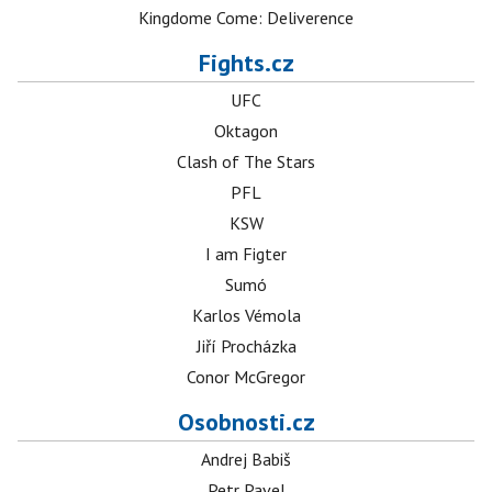
Kingdome Come: Deliverence
Fights.cz
UFC
Oktagon
Clash of The Stars
PFL
KSW
I am Figter
Sumó
Karlos Vémola
Jiří Procházka
Conor McGregor
Osobnosti.cz
Andrej Babiš
Petr Pavel