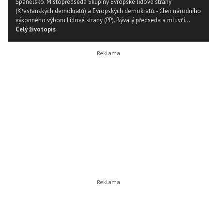
Španělsko. Místopředseda Skupiny Evropské lidové strany
(Křesťanských demokratů) a Evropských demokratů. - Člen národního
výkonného výboru Lidové strany (PP). Bývalý předseda a mluvčí...
Celý životopis