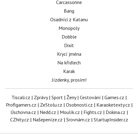
Carcassonne
Bang
Osadníci z Katanu
Monopoly
Dobble
Dixit
Krycí jména
Na křídlech
Karak
Jízdenky, prosím!
Tiscali.cz
|
Zprávy
|
Sport
|
Ženy
|
Cestování
|
Games.cz
|
Profigamers.cz
|
ZeStolu.cz
|
Osobnosti.cz
|
Karaoketexty.cz
|
Úschovna.cz
|
Nedd.cz
|
Moulík.cz
|
Fights.cz
|
Dokina.cz
|
CZhity.cz
|
Našepeníze.cz
|
Srovnám.cz
|
StartupInsider.cz