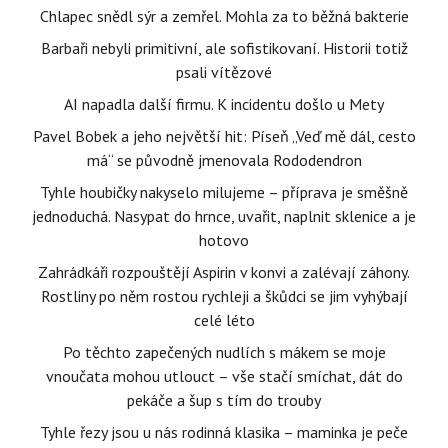
Chlapec snědl sýr a zemřel. Mohla za to běžná bakterie
Barbaři nebyli primitivní, ale sofistikovaní. Historii totiž
psali vítězové
AI napadla další firmu. K incidentu došlo u Mety
Pavel Bobek a jeho největší hit: Píseň „Veď mě dál, cesto
má“ se původně jmenovala Rododendron
Tyhle houbičky nakyselo milujeme – příprava je směšně
jednoduchá. Nasypat do hrnce, uvařit, naplnit sklenice a je
hotovo
Zahrádkáři rozpouštějí Aspirin v konvi a zalévají záhony.
Rostliny po něm rostou rychleji a škůdci se jim vyhýbají
celé léto
Po těchto zapečených nudlích s mákem se moje
vnoučata mohou utlouct – vše stačí smíchat, dát do
pekáče a šup s tím do trouby
Tyhle řezy jsou u nás rodinná klasika – maminka je peče