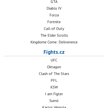
GTA
Diablo IV
Forza
Fortnite
Call of Duty
The Elder Scrolls
Kingdome Come: Deliverence
Fights.cz
UFC
Oktagon
Clash of The Stars
PFL
KSW
I am Figter
Sumó
Karlos Vémola