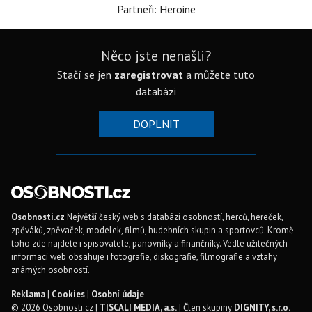
Partneři: Heroine
Něco jste nenašli?
Stačí se jen
zaregistrovat
a můžete tuto
databázi
DOPLNIT
Osobnosti.cz
Největší český web s databází osobností, herců, hereček,
zpěváků, zpěvaček, modelek, filmů, hudebních skupin a sportovců. Kromě
toho zde najdete i spisovatele, panovníky a finančníky. Vedle užitečných
informací web obsahuje i fotografie, diskografie, filmografie a vztahy
známých osobností.
Reklama
|
Cookies
|
Osobní údaje
© 2026 Osobnosti.cz |
TISCALI MEDIA, a.s.
| Člen skupiny
DIGNITY, s.r.o.