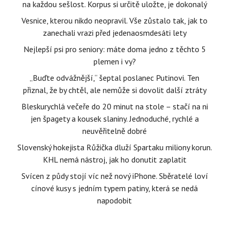
na každou sešlost. Korpus si určitě uložte, je dokonalý
Vesnice, kterou nikdo neopravil. Vše zůstalo tak, jak to
zanechali vrazi před jedenaosmdesáti lety
Nejlepší psi pro seniory: máte doma jedno z těchto 5
plemen i vy?
„Buďte odvážnější,“ šeptal poslanec Putinovi. Ten
přiznal, že by chtěl, ale nemůže si dovolit další ztráty
Bleskurychlá večeře do 20 minut na stole – stačí na ni
jen špagety a kousek slaniny. Jednoduché, rychlé a
neuvěřitelně dobré
Slovenský hokejista Růžička dluží Spartaku miliony korun.
KHL nemá nástroj, jak ho donutit zaplatit
Svícen z půdy stojí víc než nový iPhone. Sběratelé loví
cínové kusy s jedním typem patiny, která se nedá
napodobit