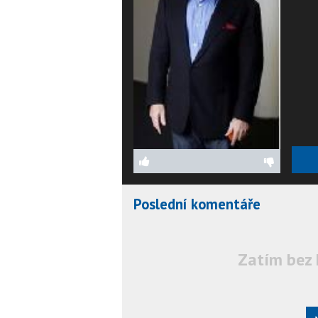
Poslední komentáře
Zatím bez 