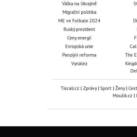
Válka na Ukrajině
S
Migrační politika
ME ve fotbale 2024
D
Ruský prezident
Ceny energií
F
Evropská unie
Cal
Penzijní reforma
The E
Vynález
King
Del
Tiscali.cz
|
Zprávy
|
Sport
|
Ženy
|
Ces
Moulík.cz
|