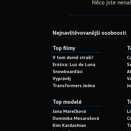
Něco jste nenaš
Nejnavštěvovanější osobnosti
Top filmy
T
V tom domě straší!
C
Erótica: Luz de Luna
S
Snowboarďáci
A
Vyprávěj
V
Transformers Jedna
J
Top modelé
T
Jana Marečková
L
Dominika Mesarošová
C
Kim Kardashian
T