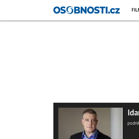
FIL
Ida
podni