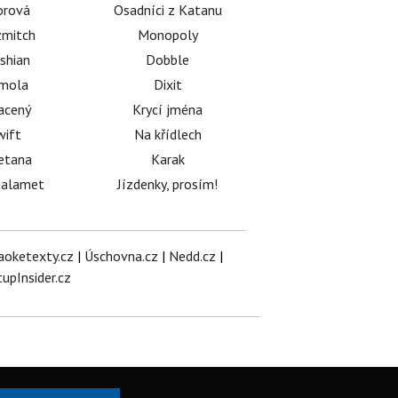
orová
Osadníci z Katanu
mitch
Monopoly
shian
Dobble
émola
Dixit
acený
Krycí jména
wift
Na křídlech
etana
Karak
halamet
Jízdenky, prosím!
aoketexty.cz
|
Úschovna.cz
|
Nedd.cz
|
tupInsider.cz