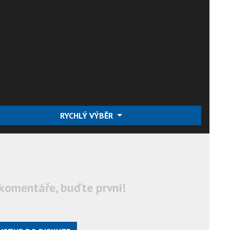
RYCHLÝ VÝBĚR
komentáře, buďte první!