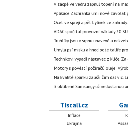
V zácpě ve vedru zapnul topení na max
Aplikace Záchranka umí nově zavolat ps
Ocet ve spreji a pět bylinek ze zahrady
ADAC spočítal provozní náklady 30 SUV 
Truhlíky jsou v srpnu unavené a nekve
Umyla psí misku a hned poté talíře pro 
Technikovi vypadl nástavec z klíče. Za 
Motory s pověstí požíračů oleje: Výrob
Na kvalitě spánku záleží čím dál víc. L
3 oblíbené Samsungy už nedostanou ani 
Tiscali.cz
Ga
Inflace
R
Ukrajina
Assas