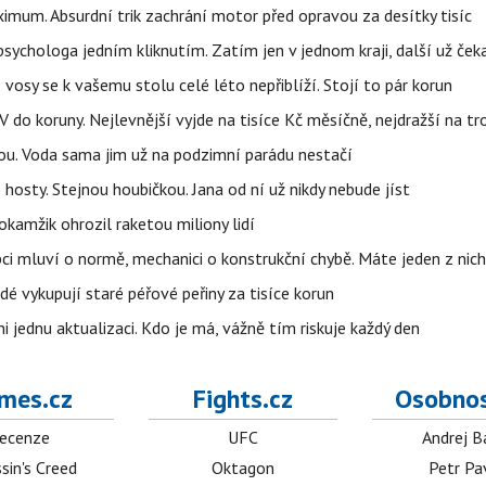
imum. Absurdní trik zachrání motor před opravou za desítky tisíc
ychologa jedním kliknutím. Zatím jen v jednom kraji, další už čeka
: vosy se k vašemu stolu celé léto nepřiblíží. Stojí to pár korun
do koruny. Nejlevnější vyjde na tisíce Kč měsíčně, nejdražší na t
tou. Voda sama jim už na podzimní parádu nestačí
hosty. Stejnou houbičkou. Jana od ní už nikdy nebude jíst
okamžik ohrozil raketou miliony lidí
ci mluví o normě, mechanici o konstrukční chybě. Máte jeden z nic
idé vykupují staré péřové peřiny za tisíce korun
jednu aktualizaci. Kdo je má, vážně tím riskuje každý den
mes.cz
Fights.cz
Osobnos
ecenze
UFC
Andrej B
sin's Creed
Oktagon
Petr Pa