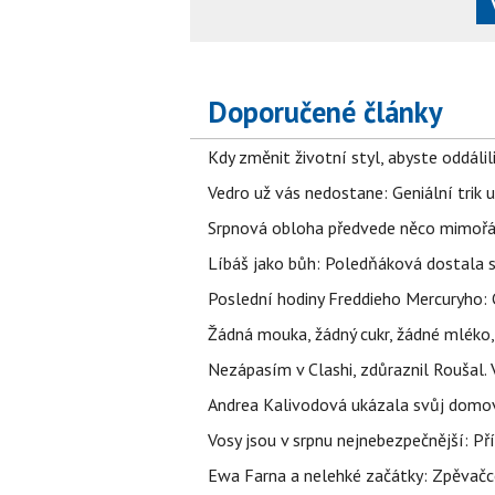
Doporučené články
Kdy změnit životní styl, abyste oddáli
Vedro už vás nedostane: Geniální trik 
Srpnová obloha předvede něco mimořád
Líbáš jako bůh: Poledňáková dostala s
Poslední hodiny Freddieho Mercuryho: 
Žádná mouka, žádný cukr, žádné mléko,
Nezápasím v Clashi, zdůraznil Roušal. 
Andrea Kalivodová ukázala svůj domov:
Vosy jsou v srpnu nejnebezpečnější: Pří
Ewa Farna a nelehké začátky: Zpěvačce,