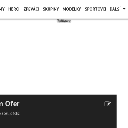
MY
HERCI
ZPĚVÁCI
SKUPINY
MODELKY
SPORTOVCI
DALŠÍ
n Ofer
katel, dědic