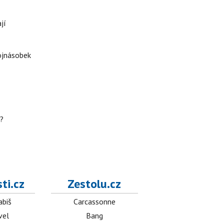
jí
rojnásobek
h?
ti.cz
Zestolu.cz
abiš
Carcassonne
vel
Bang