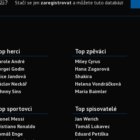
li?
Stačí se jen
zaregistrovat
a můžete tuto databázi
op herci
Top zpěváci
arole André
Miley Cyrus
ergei Godin
Hana Zagorová
lice Jandová
Shakira
áclav Neckář
Helena Vondráčková
ohnny Sins
Maria Baimler
op sportovci
Top spisovatelé
ionel Messi
Jan Werich
ristiano Ronaldo
Tomáš Lukavec
omáš Enge
Eduard Petiška