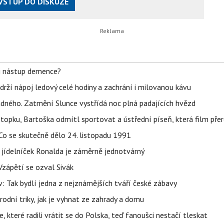
VSTUP DO DISKUZE
li nástup demence?
udrží nápoj ledový celé hodiny a zachrání i milovanou kávu
ného. Zatmění Slunce vystřídá noc plná padajících hvězd
topku, Bartoška odmítl sportovat a ústřední píseň, která film pře
Co se skutečně dělo 24. listopadu 1991
 jídelníček Ronalda je záměrně jednotvárný
Vzápětí se ozval Sivák
 Tak bydlí jedna z nejznámějších tváří české zábavy
rodní triky, jak je vyhnat ze zahrady a domu
 které radili vrátit se do Polska, teď fanoušci nestačí tleskat