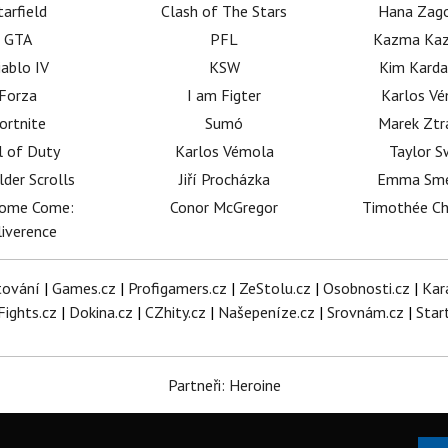
tarfield
Clash of The Stars
Hana Zag
GTA
PFL
Kazma Kaz
iablo IV
KSW
Kim Karda
Forza
I am Figter
Karlos V
ortnite
Sumó
Marek Ztr
l of Duty
Karlos Vémola
Taylor S
lder Scrolls
Jiří Procházka
Emma Sm
dome Come:
Conor McGregor
Timothée C
iverence
tování
|
Games.cz
|
Profigamers.cz
|
ZeStolu.cz
|
Osobnosti.cz
|
Kar
Fights.cz
|
Dokina.cz
|
CZhity.cz
|
Našepeníze.cz
|
Srovnám.cz
|
Star
Partneři: Heroine