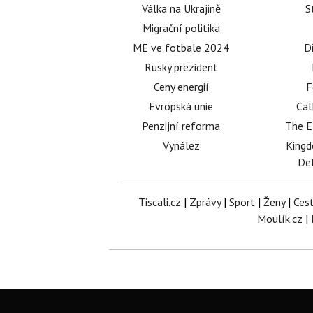
Válka na Ukrajině
S
Migrační politika
ME ve fotbale 2024
D
Ruský prezident
Ceny energií
F
Evropská unie
Cal
Penzijní reforma
The E
Vynález
King
Del
Tiscali.cz
|
Zprávy
|
Sport
|
Ženy
|
Ces
Moulík.cz
|