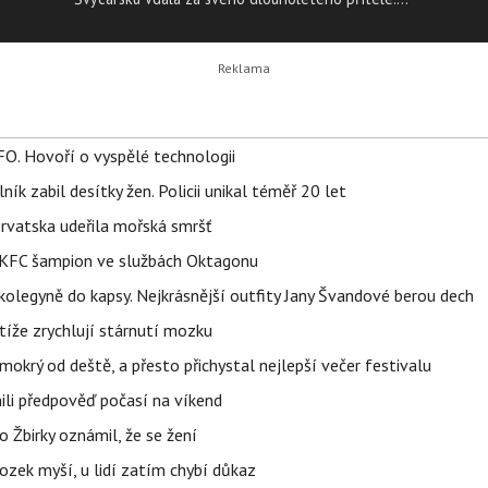
Zpráva o svatbě se dostala na veřejnost až nyní s
tím, že na tuto neděli novomanželé chystají ještě
buddhistickou ceremonii.
FO. Hovoří o vyspělé technologii
ík zabil desítky žen. Policii unikal téměř 20 let
orvatska udeřila mořská smršť
 BKFC šampion ve službách Oktagonu
olegyně do kapsy. Nejkrásnější outfity Jany Švandové berou dech
íže zrychlují stárnutí mozku
mokrý od deště, a přesto přichystal nejlepší večer festivalu
ili předpověď počasí na víkend
 Žbirky oznámil, že se žení
ozek myší, u lidí zatím chybí důkaz