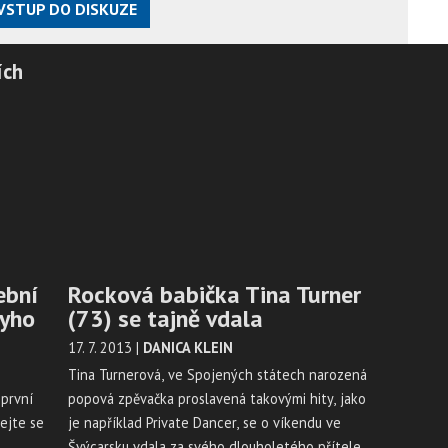
VSTUP DO DISKUZE
ích
ební
Rocková babička Tina Turner
eyho
(73) se tajně vdala
17. 7. 2013
|
DANICA KLEIN
Tina Turnerová, ve Spojených státech narozená
 první
popová zpěvačka proslavená takovými hity, jako
ejte se
je například Private Dancer, se o víkendu ve
Švýcarsku vdala za svého dlouholetého přítele.