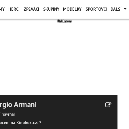
MY
HERCI
ZPĚVÁCI
SKUPINY
MODELKY
SPORTOVCI
DALŠÍ
rgio Armani
 návrhář
cení na Kinobox.cz: ?