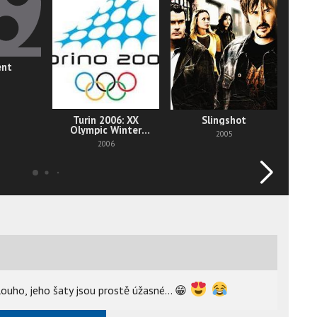
ent
Turin 2006: XX
Slingshot
Olympic Winter
2005
Games
2006
uho, jeho šaty jsou prostě úžasné...
😁