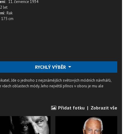
ení:
11. července 1934
2 let
ní:
Rak
175 cm
RYCHLÝ VÝBĚR
nikatel. Jde o jednoho z nejznámějších světových módních návrhářů,
e všech oblastech módy. Jeho největší přínos v oboru je mu ale
Přidat fotku
|
Zobrazit vše