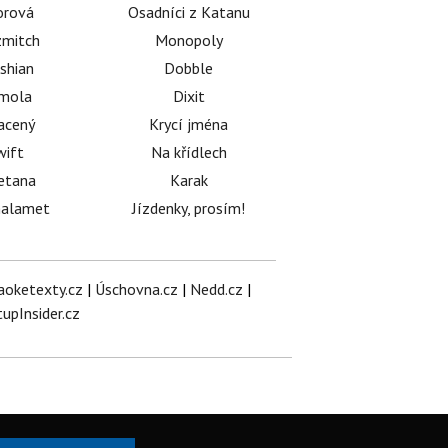
orová
Osadníci z Katanu
mitch
Monopoly
shian
Dobble
émola
Dixit
acený
Krycí jména
wift
Na křídlech
etana
Karak
halamet
Jízdenky, prosím!
aoketexty.cz
|
Úschovna.cz
|
Nedd.cz
|
tupInsider.cz