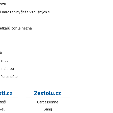
vozu
l narozeniny šéfa vzdušných sil
rádkářů tohle nezná
á
 minut
se nehnou
měsíce déle
ti.cz
Zestolu.cz
abiš
Carcassonne
vel
Bang