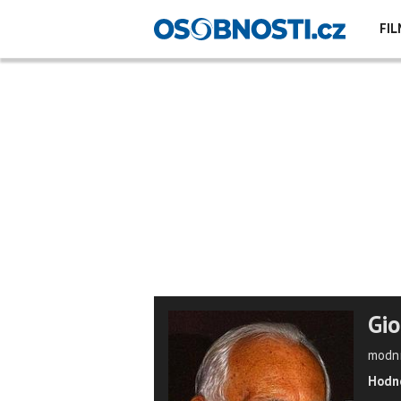
FIL
Gio
modní
Hodno