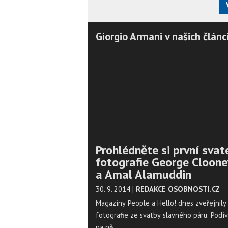
Giorgio Armani v našich článc
Prohlédněte si první svat
fotografie George Cloon
a Amal Alamuddin
30. 9. 2014
|
REDAKCE OSOBNOSTI.CZ
Magazíny People a Hello! dnes zveřejnily
fotografie ze svatby slavného páru. Podív
na ně.