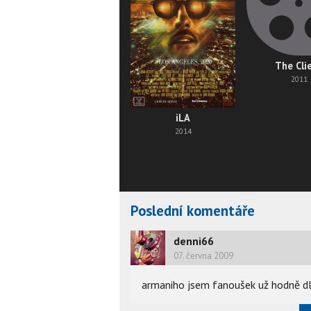
The Cli
2011
iLA
2014
Poslední komentáře
denni66
07. června 2009
armaniho jsem fanoušek už hodně dlo