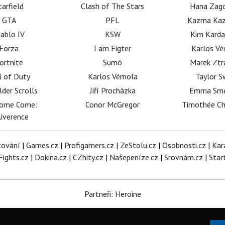
tarfield
Clash of The Stars
Hana Zag
GTA
PFL
Kazma Kaz
iablo IV
KSW
Kim Karda
Forza
I am Figter
Karlos V
ortnite
Sumó
Marek Ztr
l of Duty
Karlos Vémola
Taylor S
lder Scrolls
Jiří Procházka
Emma Sm
dome Come:
Conor McGregor
Timothée C
iverence
tování
|
Games.cz
|
Profigamers.cz
|
ZeStolu.cz
|
Osobnosti.cz
|
Kar
Fights.cz
|
Dokina.cz
|
CZhity.cz
|
Našepeníze.cz
|
Srovnám.cz
|
Star
Partneři: Heroine