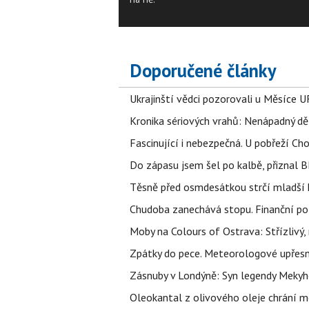
Doporučené články
Ukrajinští vědci pozorovali u Měsíce U
Kronika sériových vrahů: Nenápadný děln
Fascinující i nebezpečná. U pobřeží Ch
Do zápasu jsem šel po kalbě, přiznal
Těsně před osmdesátkou strčí mladší k
Chudoba zanechává stopu. Finanční pot
Moby na Colours of Ostrava: Střízlivý, 
Zpátky do pece. Meteorologové upřesn
Zásnuby v Londýně: Syn legendy Mekyho
Oleokantal z olivového oleje chrání m