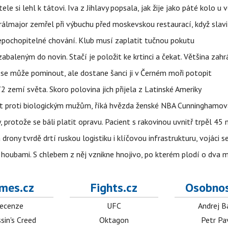
ele si lehl k tátovi. Iva z Jihlavy popsala, jak žije jako páté kolo u 
álmajor zemřel při výbuchu před moskevskou restaurací, když slavi
epochopitelné chování. Klub musí zaplatit tučnou pokutu
aleným do novin. Stačí je položit ke krtinci a čekat. Většina zah
 se může pominout, ale dostane šanci ji v Černém moři potopit
 zemí světa. Skoro polovina jich přijela z Latinské Ameriky
rát proti biologickým mužům, říká hvězda ženské NBA Cunninghamov
, protože se báli platit opravu. Pacient s rakovinou uvnitř trpěl 45
 drony tvrdě drtí ruskou logistiku i klíčovou infrastrukturu, vojáci 
 i houbami. S chlebem z něj vznikne hnojivo, po kterém plodí o dva 
mes.cz
Fights.cz
Osobnos
ecenze
UFC
Andrej B
sin's Creed
Oktagon
Petr Pa