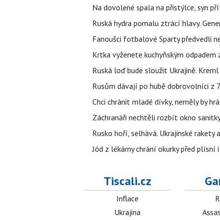
Na dovolené spala na přistýlce, syn přít
Ruská hydra pomalu ztrácí hlavy. Gener
Fanoušci fotbalové Sparty předvedli n
Krtka vyženete kuchyňským odpadem zab
Ruská loď bude sloužit Ukrajině. Kreml
Rusům dávají po hubě dobrovolníci z 72
Chci chránit mladé dívky, neměly by h
Záchranáři nechtěli rozbít okno sanitky
Rusko hoří, selhává. Ukrajinské rakety a
Jód z lékárny chrání okurky před plísní
Tiscali.cz
Ga
Inflace
R
Ukrajina
Assas