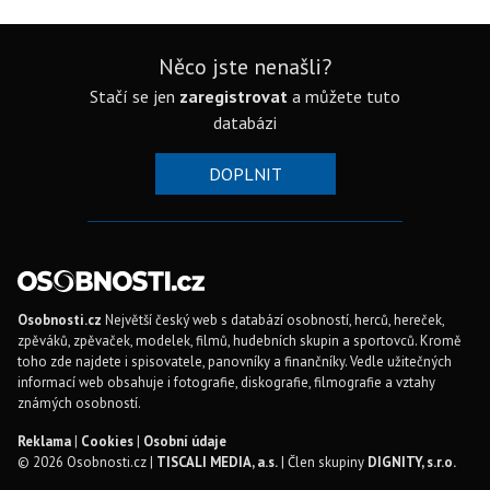
Něco jste nenašli?
Stačí se jen
zaregistrovat
a můžete tuto
databázi
DOPLNIT
Osobnosti.cz
Největší český web s databází osobností, herců, hereček,
zpěváků, zpěvaček, modelek, filmů, hudebních skupin a sportovců. Kromě
toho zde najdete i spisovatele, panovníky a finančníky. Vedle užitečných
informací web obsahuje i fotografie, diskografie, filmografie a vztahy
známých osobností.
Reklama
|
Cookies
|
Osobní údaje
© 2026 Osobnosti.cz |
TISCALI MEDIA, a.s.
| Člen skupiny
DIGNITY, s.r.o.