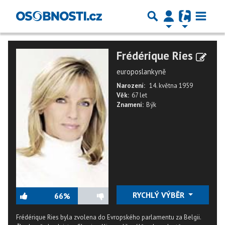
Frédérique Ries
europoslankyně
Narození:
14. května 1959
Věk:
67 let
Znamení:
Býk
RYCHLÝ VÝBĚR
66%
Frédérique Ries byla zvolena do Evropského parlamentu za Belgii.