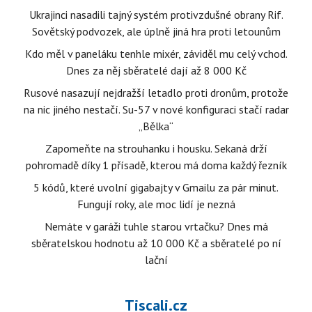
Ukrajinci nasadili tajný systém protivzdušné obrany Rif.
Sovětský podvozek, ale úplně jiná hra proti letounům
Kdo měl v paneláku tenhle mixér, záviděl mu celý vchod.
Dnes za něj sběratelé dají až 8 000 Kč
Rusové nasazují nejdražší letadlo proti dronům, protože
na nic jiného nestačí. Su-57 v nové konfiguraci stačí radar
„Bělka“
Zapomeňte na strouhanku i housku. Sekaná drží
pohromadě díky 1 přísadě, kterou má doma každý řezník
5 kódů, které uvolní gigabajty v Gmailu za pár minut.
Fungují roky, ale moc lidí je nezná
Nemáte v garáži tuhle starou vrtačku? Dnes má
sběratelskou hodnotu až 10 000 Kč a sběratelé po ní
lační
Tiscali.cz