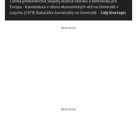
Členka předsednictva Skupiny Aliance liberálů a demokratů pro
Evropu. - Kandidatura v oboru ekonomických věd na Univerzitě v
Lutychu (1979). Bakalářka žurnalistiky na Univerzitě...
Celý životopis