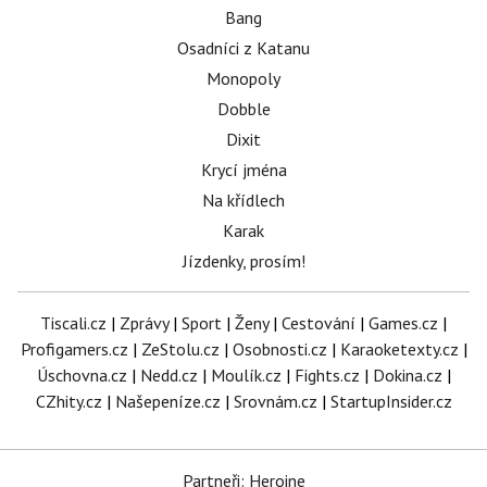
Bang
Osadníci z Katanu
Monopoly
Dobble
Dixit
Krycí jména
Na křídlech
Karak
Jízdenky, prosím!
Tiscali.cz
|
Zprávy
|
Sport
|
Ženy
|
Cestování
|
Games.cz
|
Profigamers.cz
|
ZeStolu.cz
|
Osobnosti.cz
|
Karaoketexty.cz
|
Úschovna.cz
|
Nedd.cz
|
Moulík.cz
|
Fights.cz
|
Dokina.cz
|
CZhity.cz
|
Našepeníze.cz
|
Srovnám.cz
|
StartupInsider.cz
Partneři: Heroine