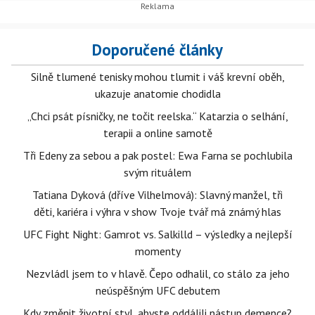
Doporučené články
Silně tlumené tenisky mohou tlumit i váš krevní oběh,
ukazuje anatomie chodidla
„Chci psát písničky, ne točit reelska.“ Katarzia o selhání,
terapii a online samotě
Tři Edeny za sebou a pak postel: Ewa Farna se pochlubila
svým rituálem
Tatiana Dyková (dříve Vilhelmová): Slavný manžel, tři
děti, kariéra i výhra v show Tvoje tvář má známý hlas
UFC Fight Night: Gamrot vs. Salkilld – výsledky a nejlepší
momenty
Nezvládl jsem to v hlavě. Čepo odhalil, co stálo za jeho
neúspěšným UFC debutem
Kdy změnit životní styl, abyste oddálili nástup demence?