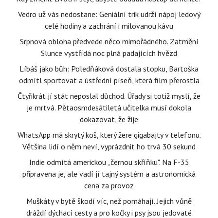
Vedro už vás nedostane: Geniální trik udrží nápoj ledový
celé hodiny a zachrání i milovanou kávu
Srpnová obloha předvede něco mimořádného. Zatmění
Slunce vystřídá noc plná padajících hvězd
Líbáš jako bůh: Poledňáková dostala stopku, Bartoška
odmítl sportovat a ústřední píseň, která film přerostla
Čtyřikrát jí stát neposlal důchod. Úřady si totiž myslí, že
je mrtvá. Pětaosmdesátiletá učitelka musí dokola
dokazovat, že žije
WhatsApp má skrytý koš, který žere gigabajty v telefonu.
Většina lidí o něm neví, vyprázdnit ho trvá 30 sekund
Indie odmítá americkou „černou skříňku". Na F-35
připravena je, ale vadí jí tajný systém a astronomická
cena za provoz
Muškáty v bytě škodí víc, než pomáhají. Jejich vůně
dráždí dýchací cesty a pro kočky i psy jsou jedovaté