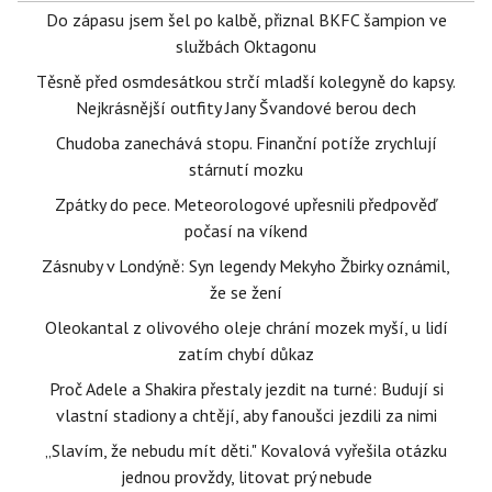
Do zápasu jsem šel po kalbě, přiznal BKFC šampion ve
službách Oktagonu
Těsně před osmdesátkou strčí mladší kolegyně do kapsy.
Nejkrásnější outfity Jany Švandové berou dech
Chudoba zanechává stopu. Finanční potíže zrychlují
stárnutí mozku
Zpátky do pece. Meteorologové upřesnili předpověď
počasí na víkend
Zásnuby v Londýně: Syn legendy Mekyho Žbirky oznámil,
že se žení
Oleokantal z olivového oleje chrání mozek myší, u lidí
zatím chybí důkaz
Proč Adele a Shakira přestaly jezdit na turné: Budují si
vlastní stadiony a chtějí, aby fanoušci jezdili za nimi
„Slavím, že nebudu mít děti." Kovalová vyřešila otázku
jednou provždy, litovat prý nebude