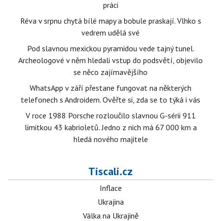
práci
Réva v srpnu chytá bílé mapy a bobule praskají. Vlhko s
vedrem udělá své
Pod slavnou mexickou pyramidou vede tajný tunel.
Archeologové v něm hledali vstup do podsvětí, objevilo
se něco zajímavějšího
WhatsApp v září přestane fungovat na některých
telefonech s Androidem. Ověřte si, zda se to týká i vás
V roce 1988 Porsche rozloučilo slavnou G-sérii 911
limitkou 43 kabrioletů. Jedno z nich má 67 000 km a
hledá nového majitele
Tiscali.cz
Inflace
Ukrajina
Válka na Ukrajině