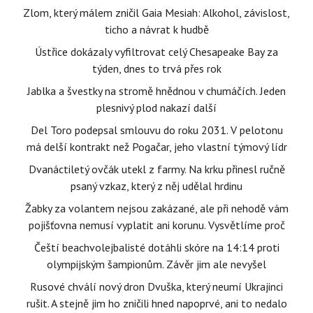
Zlom, který málem zničil Gaia Mesiah: Alkohol, závislost,
ticho a návrat k hudbě
Ústřice dokázaly vyfiltrovat celý Chesapeake Bay za
týden, dnes to trvá přes rok
Jablka a švestky na stromě hnědnou v chumáčích. Jeden
plesnivý plod nakazí další
Del Toro podepsal smlouvu do roku 2031. V pelotonu
má delší kontrakt než Pogačar, jeho vlastní týmový lídr
Dvanáctiletý ovčák utekl z farmy. Na krku přinesl ručně
psaný vzkaz, který z něj udělal hrdinu
Žabky za volantem nejsou zakázané, ale při nehodě vám
pojišťovna nemusí vyplatit ani korunu. Vysvětlíme proč
Čeští beachvolejbalisté dotáhli skóre na 14:14 proti
olympijským šampionům. Závěr jim ale nevyšel
Rusové chválí nový dron Dvuška, který neumí Ukrajinci
rušit. A stejně jim ho zničili hned napoprvé, ani to nedalo