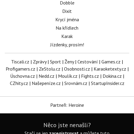
Dobble
Dixit
Krycí jména
Na křídlech
Karak
Jízdenky, prosím!
Tiscali.cz
|
Zprávy
|
Sport
|
Ženy
|
Cestování
|
Games.cz
|
Profigamers.cz
|
ZeStolu.cz
|
Osobnosti.cz
|
Karaoketexty.cz
|
Úschovna.cz
|
Nedd.cz
|
Moulík.cz
|
Fights.cz
|
Dokina.cz
|
CZhity.cz
|
Našepeníze.cz
|
Srovnám.cz
|
StartupInsider.cz
Partneři: Heroine
Něco jste nenašli?
Stačí se jen
zaregistrovat
a můžete tuto