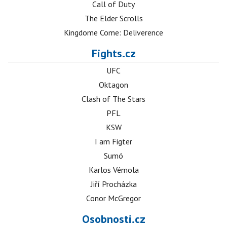
Call of Duty
The Elder Scrolls
Kingdome Come: Deliverence
Fights.cz
UFC
Oktagon
Clash of The Stars
PFL
KSW
I am Figter
Sumó
Karlos Vémola
Jiří Procházka
Conor McGregor
Osobnosti.cz