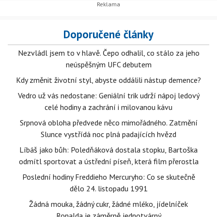
Doporučené články
Nezvládl jsem to v hlavě. Čepo odhalil, co stálo za jeho
neúspěšným UFC debutem
Kdy změnit životní styl, abyste oddálili nástup demence?
Vedro už vás nedostane: Geniální trik udrží nápoj ledový
celé hodiny a zachrání i milovanou kávu
Srpnová obloha předvede něco mimořádného. Zatmění
Slunce vystřídá noc plná padajících hvězd
Líbáš jako bůh: Poledňáková dostala stopku, Bartoška
odmítl sportovat a ústřední píseň, která film přerostla
Poslední hodiny Freddieho Mercuryho: Co se skutečně
dělo 24. listopadu 1991
Žádná mouka, žádný cukr, žádné mléko, jídelníček
Ronalda je záměrně jednotvárný