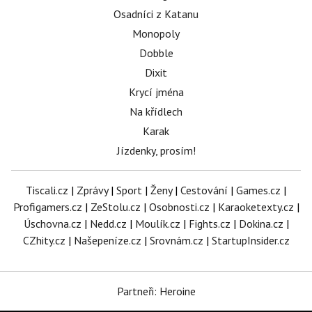
Osadníci z Katanu
Monopoly
Dobble
Dixit
Krycí jména
Na křídlech
Karak
Jízdenky, prosím!
Tiscali.cz
|
Zprávy
|
Sport
|
Ženy
|
Cestování
|
Games.cz
|
Profigamers.cz
|
ZeStolu.cz
|
Osobnosti.cz
|
Karaoketexty.cz
|
Úschovna.cz
|
Nedd.cz
|
Moulík.cz
|
Fights.cz
|
Dokina.cz
|
CZhity.cz
|
Našepeníze.cz
|
Srovnám.cz
|
StartupInsider.cz
Partneři: Heroine