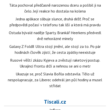
Táta pochoval předčasně narozenou dceru a políbil ji na
čelo. Její reakce ho dostala na kolena
Jedna aplikace slibuje slunce, druhá déšť. Proč se
předpovědi počasí v telefonu tak liší a která má pravdu
Ostuda bývalé naděje Sparty. Brankář Heerkens předvedl
dvě nehorázné minely
Galaxy Z Fold8 Ultra stojí jmění, ale stojí za to. Po pár
hodinách člověk zjistí, že cesta zpátky neexistuje
Rusové věští zkázu Kyjeva a zvěstují raketový postup.
Ukrajinci frontu drží a nehnou se ani o metr
Ukazuje se, proč Slavia Bořila odstavila. Tělo už
nespolupracuje, za Liberec odehrál jen půl hodiny a musel
střídat
Tiscali.cz