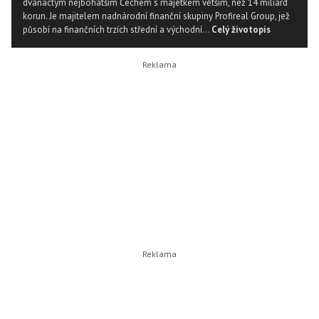
dvanactým nejbohatším Čechem s majetkem větším, než 14 miliard
korun. Je majitelem nadnárodní finanční skupiny Profireal Group, jež
působí na finančních trzích střední a východní...
Celý životopis