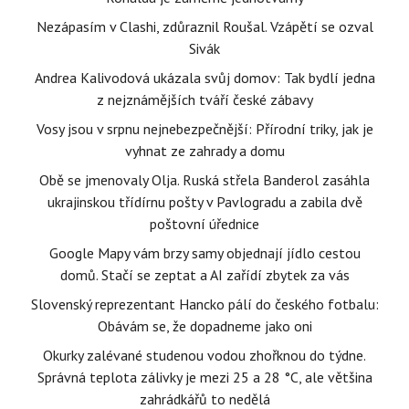
Nezápasím v Clashi, zdůraznil Roušal. Vzápětí se ozval
Sivák
Andrea Kalivodová ukázala svůj domov: Tak bydlí jedna
z nejznámějších tváří české zábavy
Vosy jsou v srpnu nejnebezpečnější: Přírodní triky, jak je
vyhnat ze zahrady a domu
Obě se jmenovaly Olja. Ruská střela Banderol zasáhla
ukrajinskou třídírnu pošty v Pavlogradu a zabila dvě
poštovní úřednice
Google Mapy vám brzy samy objednají jídlo cestou
domů. Stačí se zeptat a AI zařídí zbytek za vás
Slovenský reprezentant Hancko pálí do českého fotbalu:
Obávám se, že dopadneme jako oni
Okurky zalévané studenou vodou zhořknou do týdne.
Správná teplota zálivky je mezi 25 a 28 °C, ale většina
zahrádkářů to nedělá