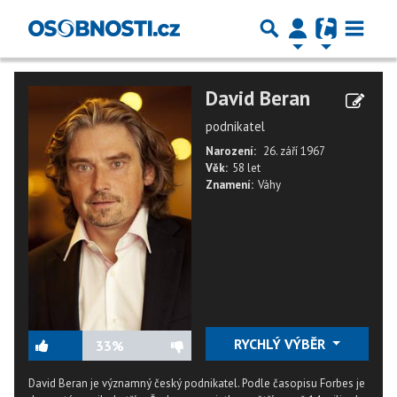
David Beran
podnikatel
Narození:
26. září 1967
Věk:
58 let
Znamení:
Váhy
RYCHLÝ VÝBĚR
33%
David Beran je významný český podnikatel. Podle časopisu Forbes je