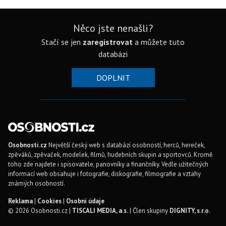
Něco jste nenašli?
Stačí se jen
zaregistrovat
a můžete tuto
databázi
DOPLNIT
Osobnosti.cz
Největší český web s databází osobností, herců, hereček,
zpěváků, zpěvaček, modelek, filmů, hudebních skupin a sportovců. Kromě
toho zde najdete i spisovatele, panovníky a finančníky. Vedle užitečných
informací web obsahuje i fotografie, diskografie, filmografie a vztahy
známých osobností.
Reklama
|
Cookies
|
Osobní údaje
© 2026 Osobnosti.cz |
TISCALI MEDIA, a.s.
| Člen skupiny
DIGNITY, s.r.o.