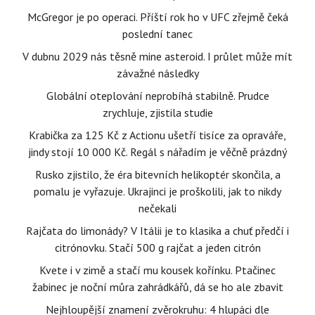
McGregor je po operaci. Příští rok ho v UFC zřejmě čeká
poslední tanec
V dubnu 2029 nás těsně mine asteroid. I průlet může mít
závažné následky
Globální oteplování neprobíhá stabilně. Prudce
zrychluje, zjistila studie
Krabička za 125 Kč z Actionu ušetří tisíce za opraváře,
jindy stojí 10 000 Kč. Regál s nářadím je věčně prázdný
Rusko zjistilo, že éra bitevních helikoptér skončila, a
pomalu je vyřazuje. Ukrajinci je proškolili, jak to nikdy
nečekali
Rajčata do limonády? V Itálii je to klasika a chuť předčí i
citrónovku. Stačí 500 g rajčat a jeden citrón
Kvete i v zimě a stačí mu kousek kořínku. Ptačinec
žabinec je noční můra zahrádkářů, dá se ho ale zbavit
Nejhloupější znamení zvěrokruhu: 4 hlupáci dle