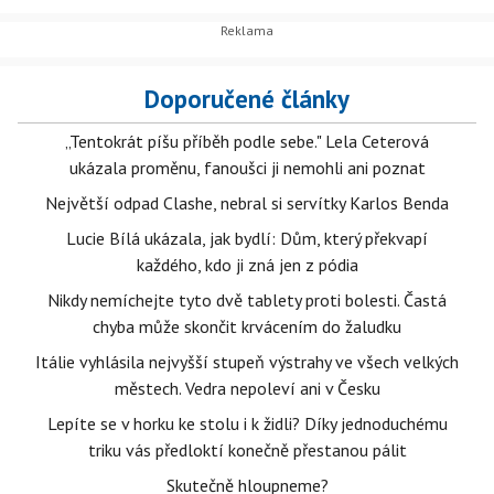
Doporučené články
„Tentokrát píšu příběh podle sebe." Lela Ceterová
ukázala proměnu, fanoušci ji nemohli ani poznat
Největší odpad Clashe, nebral si servítky Karlos Benda
Lucie Bílá ukázala, jak bydlí: Dům, který překvapí
každého, kdo ji zná jen z pódia
Nikdy nemíchejte tyto dvě tablety proti bolesti. Častá
chyba může skončit krvácením do žaludku
Itálie vyhlásila nejvyšší stupeň výstrahy ve všech velkých
městech. Vedra nepoleví ani v Česku
Lepíte se v horku ke stolu i k židli? Díky jednoduchému
triku vás předloktí konečně přestanou pálit
Skutečně hloupneme?