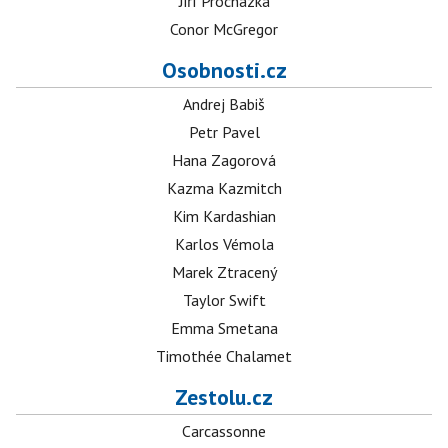
Jiří Procházka
Conor McGregor
Osobnosti.cz
Andrej Babiš
Petr Pavel
Hana Zagorová
Kazma Kazmitch
Kim Kardashian
Karlos Vémola
Marek Ztracený
Taylor Swift
Emma Smetana
Timothée Chalamet
Zestolu.cz
Carcassonne