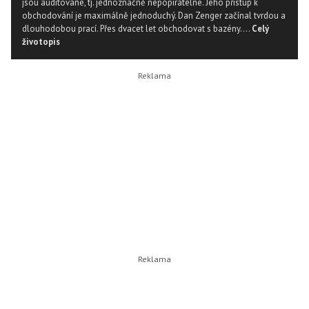
jsou auditované, tj. jednoznačně nepopiratelné. Jeho přístup k
obchodování je maximálně jednoduchý. Dan Zenger začínal tvrdou a
dlouhodobou prací. Přes dvacet let obchodovat s bazény....
Celý
životopis