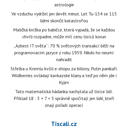
astrologie
Ve vzduchu vydržel jen devět minut. Let Tu-154 se 115
lidmi skončil katastrofou
Maličká knížka po babičce, která vypadá, že se každou
chvíli rozpadne, může mít cenu tisíců korun
„Azbest IT světa“: 70 % světových transakcí běží na
programovacím jazyce z roku 1959. Nikdo ho neumí
nahradit
Střelba u Kremlu kvůli e-shopu za biliony, Putin panikaří.
Wildberries ovládají kavkazské klany a teď po něm jde i
Kyjev
Tato matematická hádanka nachytala už tisíce lidí.
Příklad 18 : 3 + 7 × 5 správně spočítají jen lidé, kteří
znají pořadí operací
Tiscali.cz