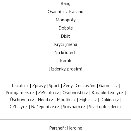
Bang
Osadníci z Katanu
Monopoly
Dobble
Dixit
Krycí jména
Na křídlech
Karak
Jízdenky, prosím!
Tiscali.cz
|
Zprávy
|
Sport
|
Ženy
|
Cestování
|
Games.cz
|
Profigamers.cz
|
ZeStolu.cz
|
Osobnosti.cz
|
Karaoketexty.cz
|
Úschovna.cz
|
Nedd.cz
|
Moulík.cz
|
Fights.cz
|
Dokina.cz
|
CZhity.cz
|
Našepeníze.cz
|
Srovnám.cz
|
StartupInsider.cz
Partneři: Heroine