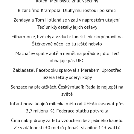
kolen: Měli byste znát všechny
Bizár Jiřího Krampola: Dluhy mu rostou i po smrti
Zendaya a Tom Holland se vzali v naprostém utajení.
Teď unikly detaily jejich oslavy
Filharmonie, hvězdy a vzduch: Janek Ledecký připravil na
Štěrkovně něco, co tu ještě nebylo
Machačev spal v autě a neměl na pořádné jídlo. Teď
obhajuje pás UFC
Zakladatel Facebooku sparoval s Merabem. Uprostřed
jezera létaly údery i kopy
Senzace na překážkách. Český mladík Rada je nejlepší na
světě
Infantinova údajná milenka měla od UEFA inkasovat přes
3,7 milionu Kč. Federace platbu potvrdila
Čína nabíjí drony za letu vzduchem bez jediného kabelu.
Ze vzdálenosti 30 metrů přenáší stabilně 143 wattů