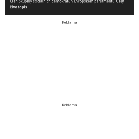
Člen Skupiny sociálních demokratů v Evropském parlamentu.
Celý
životopis