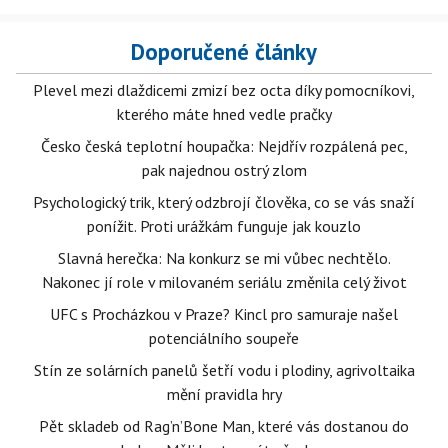
Doporučené články
Plevel mezi dlaždicemi zmizí bez octa díky pomocníkovi,
kterého máte hned vedle pračky
Česko česká teplotní houpačka: Nejdřív rozpálená pec,
pak najednou ostrý zlom
Psychologický trik, který odzbrojí člověka, co se vás snaží
ponížit. Proti urážkám funguje jak kouzlo
Slavná herečka: Na konkurz se mi vůbec nechtělo.
Nakonec jí role v milovaném seriálu změnila celý život
UFC s Procházkou v Praze? Kincl pro samuraje našel
potenciálního soupeře
Stín ze solárních panelů šetří vodu i plodiny, agrivoltaika
mění pravidla hry
Pět skladeb od Rag’n’Bone Man, které vás dostanou do