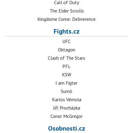
Call of Duty
The Elder Scrolls
Kingdome Come: Deliverence
Fights.cz
UFC
Oktagon
Clash of The Stars
PFL
KSW
I am Figter
Sumó
Karlos Vémola
Jiří Procházka
Conor McGregor
Osobnosti.cz