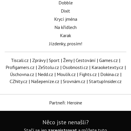
Dobble
Dixit
Krycí jména
Na křídlech
Karak
Jízdenky, prosím!
Tiscali.cz
|
Zprávy
|
Sport
|
Ženy
|
Cestování
|
Games.cz
|
Profigamers.cz
|
ZeStolu.cz
|
Osobnosti.cz
|
Karaoketexty.cz
|
Úschovna.cz
|
Nedd.cz
|
Moulík.cz
|
Fights.cz
|
Dokina.cz
|
CZhity.cz
|
Našepeníze.cz
|
Srovnám.cz
|
StartupInsider.cz
Partneři: Heroine
Něco jste nenašli?
Stačí se jen
zaregistrovat
a můžete tuto