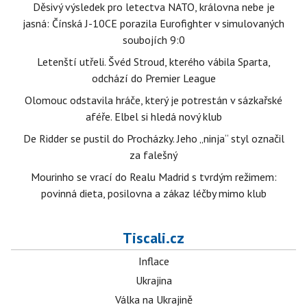
Děsivý výsledek pro letectva NATO, královna nebe je
jasná: Čínská J-10CE porazila Eurofighter v simulovaných
soubojích 9:0
Letenští utřeli. Švéd Stroud, kterého vábila Sparta,
odchází do Premier League
Olomouc odstavila hráče, který je potrestán v sázkařské
aféře. Elbel si hledá nový klub
De Ridder se pustil do Procházky. Jeho „ninja“ styl označil
za falešný
Mourinho se vrací do Realu Madrid s tvrdým režimem:
povinná dieta, posilovna a zákaz léčby mimo klub
Tiscali.cz
Inflace
Ukrajina
Válka na Ukrajině