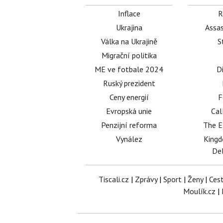
Inflace
R
Ukrajina
Assas
Válka na Ukrajině
S
Migrační politika
ME ve fotbale 2024
D
Ruský prezident
Ceny energií
F
Evropská unie
Cal
Penzijní reforma
The E
Vynález
King
Del
Tiscali.cz
|
Zprávy
|
Sport
|
Ženy
|
Ces
Moulík.cz
|