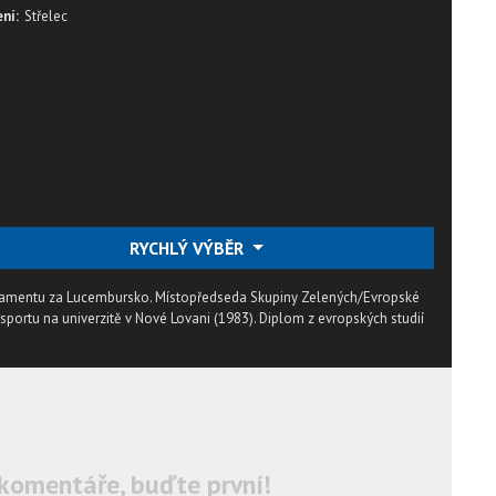
ní:
Střelec
RYCHLÝ VÝBĚR
lamentu za Lucembursko. Místopředseda Skupiny Zelených/Evropské
sportu na univerzitě v Nové Lovani (1983). Diplom z evropských studií
komentáře, buďte první!