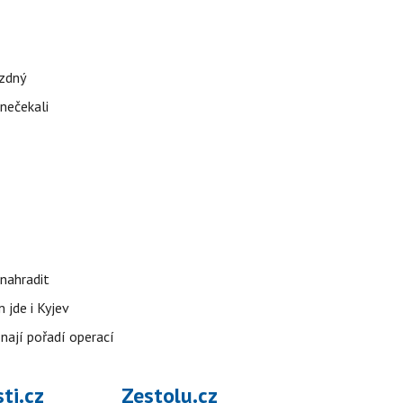
ázdný
 nečekali
nahradit
 jde i Kyjev
znají pořadí operací
ti.cz
Zestolu.cz