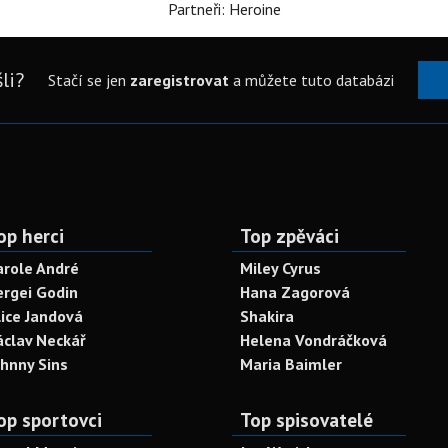
Partneři: Heroine
li?
Stačí se jen
zaregistrovat
a můžete tuto databázi
op herci
Top zpěváci
arole André
Miley Cyrus
ergei Godin
Hana Zagorová
lice Jandová
Shakira
áclav Neckář
Helena Vondráčková
ohnny Sins
Maria Baimler
op sportovci
Top spisovatelé