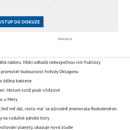
VSTUP DO DISKUZE
áhá nádoru. Vědci odhalili nebezpečnou roli fruktózy
l promotér budoucnost hvězdy Oktagonu
o běžná bakterie
aní. Historii totiž psali vítězové
lo u Mety
eň „Veď mě dál, cesto má“ se původně jmenovala Rododendron
y na vzdušné pánské boty
sňování planety, ukazuje nová studie