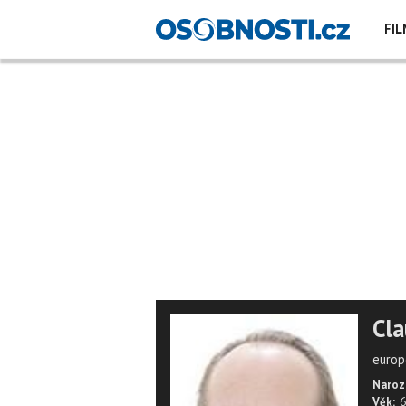
FIL
Cl
europ
Naroz
Věk:
6