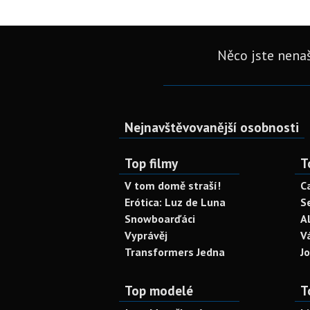
Něco jste nenaš
Nejnavštěvovanější osobnosti
Top filmy
T
V tom domě straší!
C
Erótica: Luz de Luna
S
Snowboarďáci
A
Vyprávěj
V
Transformers Jedna
J
Top modelé
T