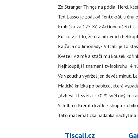
Ze Stranger Things na pódia: Herci, kt
Ted Lasso je zpátky! Tentokrát trénuj
Krabička za 125 Kč z Actionu ušetří tis
Rusko zjistilo, že éra bitevních helikopt
Rajčata do limonády? V Itálii je to klas
Kvete i v zimě a stačí mu kousek kořín
Nejhloupější znamení zvěrokruhu: 4 hl
Ve vzduchu vydržel jen devět minut. L
Maličká knížka po babičce, která vypad
„Azbest IT světa“: 70 % světových tra
Střelba u Kremlu kvůli e-shopu za bilio
Tato matematická hádanka nachytala už t
Tiscali.cz
Ga