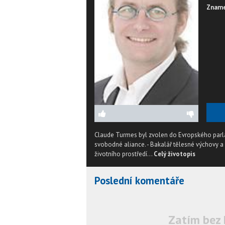
Zname
Claude Turmes byl zvolen do Evropského par
svobodné aliance. - Bakalář tělesné výchovy a 
životního prostředí...
Celý životopis
Poslední komentáře
Zatím bez 