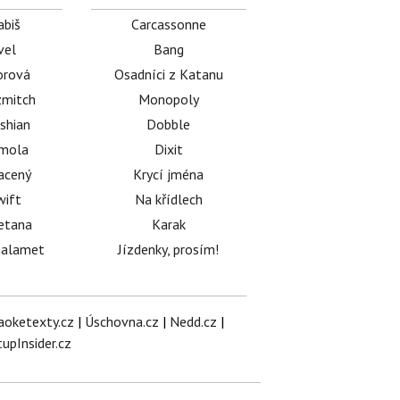
abiš
Carcassonne
vel
Bang
orová
Osadníci z Katanu
mitch
Monopoly
shian
Dobble
émola
Dixit
acený
Krycí jména
wift
Na křídlech
etana
Karak
halamet
Jízdenky, prosím!
aoketexty.cz
|
Úschovna.cz
|
Nedd.cz
|
tupInsider.cz