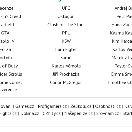
ecenze
UFC
Andrej B
sin's Creed
Oktagon
Petr Pa
tarfield
Clash of The Stars
Hana Zag
GTA
PFL
Kazma Kaz
iablo IV
KSW
Kim Karda
Forza
I am Figter
Karlos V
ortnite
Sumó
Marek Ztr
l of Duty
Karlos Vémola
Taylor S
lder Scrolls
Jiří Procházka
Emma Sm
dome Come:
Conor McGregor
Timothée C
iverence
tování
|
Games.cz
|
Profigamers.cz
|
ZeStolu.cz
|
Osobnosti.cz
|
Kar
Fights.cz
|
Dokina.cz
|
CZhity.cz
|
Našepeníze.cz
|
Srovnám.cz
|
Star