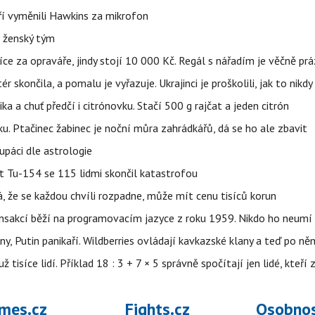
eří vyměnili Hawkins za mikrofon
e ženský tým
íce za opraváře, jindy stojí 10 000 Kč. Regál s nářadím je věčně pr
ér skončila, a pomalu je vyřazuje. Ukrajinci je proškolili, jak to nikdy
ika a chuť předčí i citrónovku. Stačí 500 g rajčat a jeden citrón
ku. Ptačinec žabinec je noční můra zahrádkářů, dá se ho ale zbavit
upáci dle astrologie
et Tu-154 se 115 lidmi skončil katastrofou
á, že se každou chvíli rozpadne, může mít cenu tisíců korun
nsakcí běží na programovacím jazyce z roku 1959. Nikdo ho neumí 
ny, Putin panikaří. Wildberries ovládají kavkazské klany a teď po něm
isíce lidí. Příklad 18 : 3 + 7 × 5 správně spočítají jen lidé, kteří 
mes.cz
Fights.cz
Osobnos