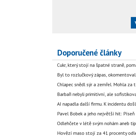
Doporučené články
Cukr, který stojí na špatné straně, pom
Byl to rozlučkový zápas, okomentova
Chlapec snědl sýr a zemřel. Mohla za t
Barbaři nebyli primitivní, ale sofistikov
AI napadla další firmu. K incidentu doš
Pavel Bobek a jeho největší hit: Pís
Odlehčete v létě svým nohám aneb tip
Hovězí maso stojí za 41 procenty odle