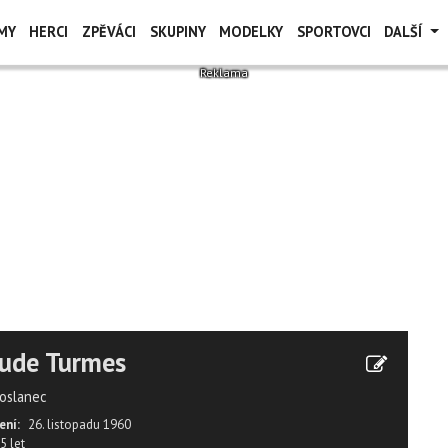
MY
HERCI
ZPĚVÁCI
SKUPINY
MODELKY
SPORTOVCI
DALŠÍ
aude Turmes
oslanec
ení:
26. listopadu 1960
5 let