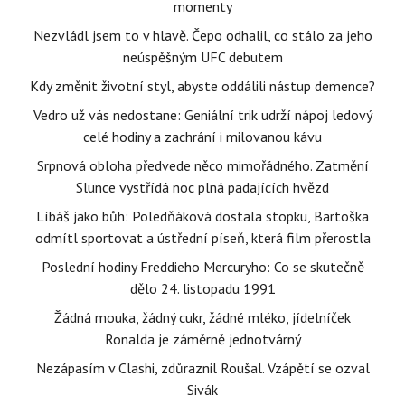
momenty
Nezvládl jsem to v hlavě. Čepo odhalil, co stálo za jeho
neúspěšným UFC debutem
Kdy změnit životní styl, abyste oddálili nástup demence?
Vedro už vás nedostane: Geniální trik udrží nápoj ledový
celé hodiny a zachrání i milovanou kávu
Srpnová obloha předvede něco mimořádného. Zatmění
Slunce vystřídá noc plná padajících hvězd
Líbáš jako bůh: Poledňáková dostala stopku, Bartoška
odmítl sportovat a ústřední píseň, která film přerostla
Poslední hodiny Freddieho Mercuryho: Co se skutečně
dělo 24. listopadu 1991
Žádná mouka, žádný cukr, žádné mléko, jídelníček
Ronalda je záměrně jednotvárný
Nezápasím v Clashi, zdůraznil Roušal. Vzápětí se ozval
Sivák