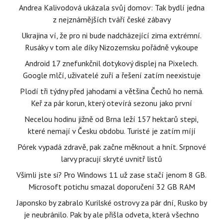
Andrea Kalivodová ukázala svůj domov: Tak bydlí jedna
z nejznámějších tváří české zábavy
Ukrajina ví, že pro ni bude nadcházející zima extrémní.
Rusáky v tom ale díky Nizozemsku pořádně vykoupe
Android 17 znefunkčnil dotykový displej na Pixelech.
Google mlčí, uživatelé zuří a řešení zatím neexistuje
Plodí tři týdny před jahodami a většina Čechů ho nemá.
Keř za pár korun, který otevírá sezonu jako první
Necelou hodinu jižně od Brna leží 157 hektarů stepi,
které nemají v Česku obdobu. Turisté je zatím míjí
Pórek vypadá zdravě, pak začne měknout a hnít. Srpnové
larvy pracují skryté uvnitř listů
Všimli jste si? Pro Windows 11 už zase stačí jenom 8 GB.
Microsoft potichu smazal doporučení 32 GB RAM
Japonsko by zabralo Kurilské ostrovy za pár dní, Rusko by
je neubránilo. Pak by ale přišla odveta, která všechno