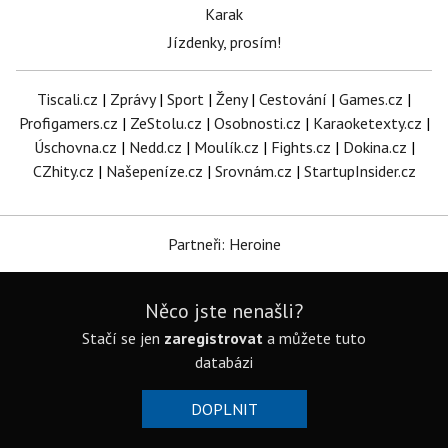
Karak
Jízdenky, prosím!
Tiscali.cz
|
Zprávy
|
Sport
|
Ženy
|
Cestování
|
Games.cz
|
Profigamers.cz
|
ZeStolu.cz
|
Osobnosti.cz
|
Karaoketexty.cz
|
Úschovna.cz
|
Nedd.cz
|
Moulík.cz
|
Fights.cz
|
Dokina.cz
|
CZhity.cz
|
Našepeníze.cz
|
Srovnám.cz
|
StartupInsider.cz
Partneři: Heroine
Něco jste nenašli?
Stačí se jen
zaregistrovat
a můžete tuto
databázi
DOPLNIT