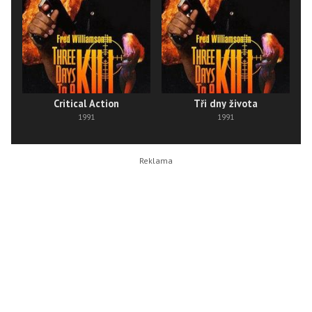
Critical Action
Tři dny života
1991
1991