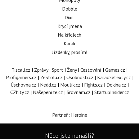
Monopoly
Dobble
Dixit
Krycí jména
Na křídlech
Karak
Jízdenky, prosím!
Tiscali.cz
|
Zprávy
|
Sport
|
Ženy
|
Cestování
|
Games.cz
|
Profigamers.cz
|
ZeStolu.cz
|
Osobnosti.cz
|
Karaoketexty.cz
|
Úschovna.cz
|
Nedd.cz
|
Moulík.cz
|
Fights.cz
|
Dokina.cz
|
CZhity.cz
|
Našepeníze.cz
|
Srovnám.cz
|
StartupInsider.cz
Partneři: Heroine
Něco jste nenašli?