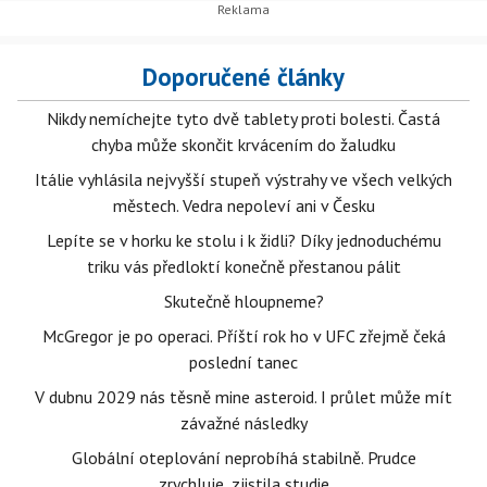
Doporučené články
Nikdy nemíchejte tyto dvě tablety proti bolesti. Častá
chyba může skončit krvácením do žaludku
Itálie vyhlásila nejvyšší stupeň výstrahy ve všech velkých
městech. Vedra nepoleví ani v Česku
Lepíte se v horku ke stolu i k židli? Díky jednoduchému
triku vás předloktí konečně přestanou pálit
Skutečně hloupneme?
McGregor je po operaci. Příští rok ho v UFC zřejmě čeká
poslední tanec
V dubnu 2029 nás těsně mine asteroid. I průlet může mít
závažné následky
Globální oteplování neprobíhá stabilně. Prudce
zrychluje, zjistila studie