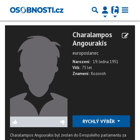
Charalampos
Angourakis
europoslanec
Narození:
19. ledna 1951
Věk:
75 let
Znamení:
Kozoroh
RYCHLÝ VÝBĚR
Charalampos Angourakis byl zvolen do Evropského parlamentu za