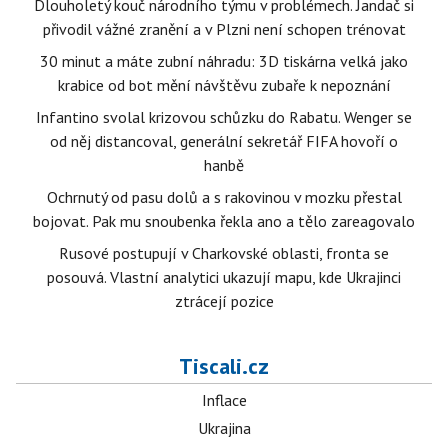
Dlouholetý kouč národního týmu v problémech. Jandač si
přivodil vážné zranění a v Plzni není schopen trénovat
30 minut a máte zubní náhradu: 3D tiskárna velká jako
krabice od bot mění návštěvu zubaře k nepoznání
Infantino svolal krizovou schůzku do Rabatu. Wenger se
od něj distancoval, generální sekretář FIFA hovoří o
hanbě
Ochrnutý od pasu dolů a s rakovinou v mozku přestal
bojovat. Pak mu snoubenka řekla ano a tělo zareagovalo
Rusové postupují v Charkovské oblasti, fronta se
posouvá. Vlastní analytici ukazují mapu, kde Ukrajinci
ztrácejí pozice
Tiscali.cz
Inflace
Ukrajina