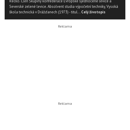
Řecko. Člen Skupiny konfederace Evropské sjednocené levice a
Severské zelené levice. Absolvent studia výpočetní techniky, Vysoká
škola technická v Drážďanech (1973) - titul...
Celý životopis