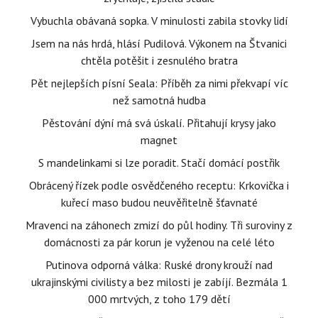
Vybuchla obávaná sopka. V minulosti zabila stovky lidí
Jsem na nás hrdá, hlásí Pudilová. Výkonem na Štvanici
chtěla potěšit i zesnulého bratra
Pět nejlepších písní Seala: Příběh za nimi překvapí víc
než samotná hudba
Pěstování dýní má svá úskalí. Přitahují krysy jako
magnet
S mandelinkami si lze poradit. Stačí domácí postřik
Obrácený řízek podle osvědčeného receptu: Krkovička i
kuřecí maso budou neuvěřitelně šťavnaté
Mravenci na záhonech zmizí do půl hodiny. Tři suroviny z
domácnosti za pár korun je vyženou na celé léto
Putinova odporná válka: Ruské drony krouží nad
ukrajinskými civilisty a bez milosti je zabíjí. Bezmála 1
000 mrtvých, z toho 179 dětí