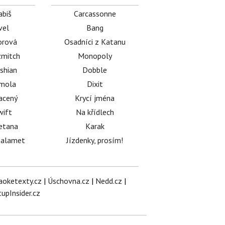
abiš
Carcassonne
vel
Bang
orová
Osadníci z Katanu
mitch
Monopoly
shian
Dobble
émola
Dixit
acený
Krycí jména
wift
Na křídlech
etana
Karak
halamet
Jízdenky, prosím!
aoketexty.cz
|
Úschovna.cz
|
Nedd.cz
|
tupInsider.cz