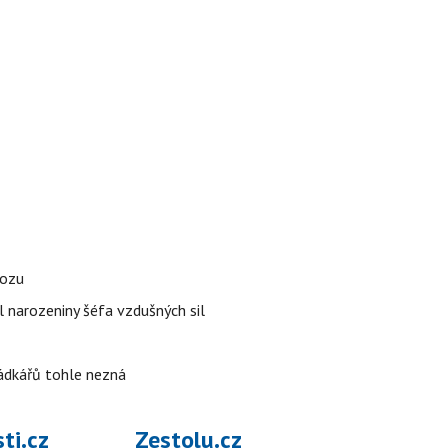
vozu
l narozeniny šéfa vzdušných sil
rádkářů tohle nezná
ti.cz
Zestolu.cz