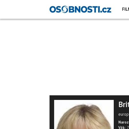
FIL
Bri
europ
Naroz
Věk:
7