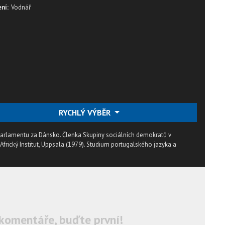
ní:
Vodnář
RYCHLÝ VÝBĚR
arlamentu za Dánsko. Členka Skupiny sociálních demokratů v
frický Institut, Uppsala (1979). Studium portugalského jazyka a
komentáře, buďte první!