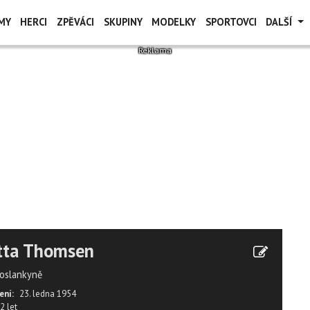
MY
HERCI
ZPĚVÁCI
SKUPINY
MODELKY
SPORTOVCI
DALŠÍ
tta Thomsen
oslankyně
ení:
23. ledna 1954
2 let