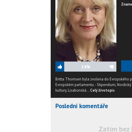
Zname
14%
Britta Thomsen byla zvolena do Evropského p
Evropském parlamentu. - Stipendium, Nordický A
kultury, Lisabonská...
Celý životopis
Poslední komentáře
Zatím bez 