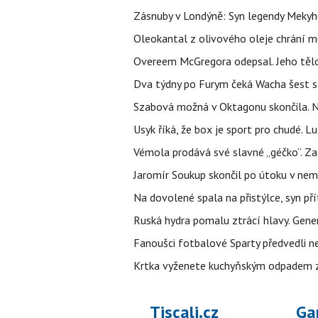
Zásnuby v Londýně: Syn legendy Mekyho
Oleokantal z olivového oleje chrání m
Overeem McGregora odepsal. Jeho tělo 
Dva týdny po Furym čeká Wacha šest so
Szabová možná v Oktagonu skončila. No
Usyk říká, že box je sport pro chudé. L
Vémola prodává své slavné „géčko“. Z
Jaromír Soukup skončil po útoku v nemo
Na dovolené spala na přistýlce, syn přít
Ruská hydra pomalu ztrácí hlavy. Gener
Fanoušci fotbalové Sparty předvedli n
Krtka vyženete kuchyňským odpadem zab
Tiscali.cz
Ga