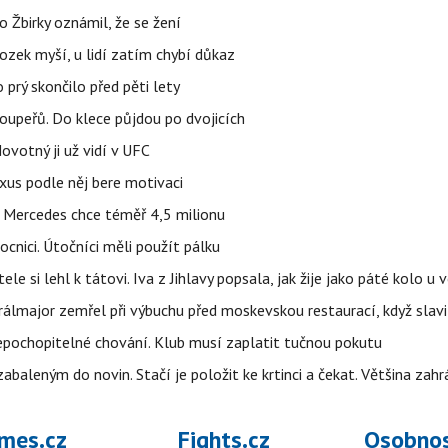
 Žbirky oznámil, že se žení
ozek myší, u lidí zatím chybí důkaz
prý skončilo před pěti lety
upeřů. Do klece půjdou po dvojicích
votný ji už vidí v UFC
uxus podle něj bere motivaci
a Mercedes chce téměř 4,5 milionu
cnici. Útočníci měli použít pálku
ele si lehl k tátovi. Iva z Jihlavy popsala, jak žije jako páté kolo u 
álmajor zemřel při výbuchu před moskevskou restaurací, když slavi
epochopitelné chování. Klub musí zaplatit tučnou pokutu
aleným do novin. Stačí je položit ke krtinci a čekat. Většina zah
mes.cz
Fights.cz
Osobnos