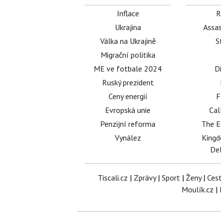
Inflace
R
Ukrajina
Assas
Válka na Ukrajině
S
Migrační politika
ME ve fotbale 2024
D
Ruský prezident
Ceny energií
F
Evropská unie
Cal
Penzijní reforma
The E
Vynález
King
Del
Tiscali.cz
|
Zprávy
|
Sport
|
Ženy
|
Ces
Moulík.cz
|