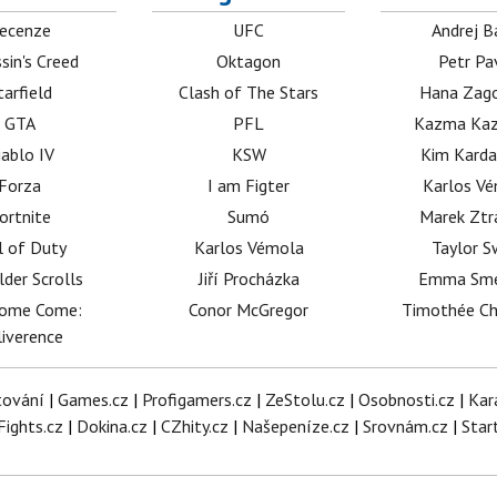
ecenze
UFC
Andrej B
sin's Creed
Oktagon
Petr Pa
tarfield
Clash of The Stars
Hana Zag
GTA
PFL
Kazma Kaz
iablo IV
KSW
Kim Karda
Forza
I am Figter
Karlos V
ortnite
Sumó
Marek Ztr
l of Duty
Karlos Vémola
Taylor S
lder Scrolls
Jiří Procházka
Emma Sm
dome Come:
Conor McGregor
Timothée C
iverence
tování
|
Games.cz
|
Profigamers.cz
|
ZeStolu.cz
|
Osobnosti.cz
|
Kar
Fights.cz
|
Dokina.cz
|
CZhity.cz
|
Našepeníze.cz
|
Srovnám.cz
|
Star