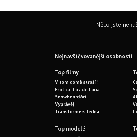
Něco jste nenaš
Nejnavštěvovanější osobnosti
Top filmy
T
V tom domě straší!
C
Erótica: Luz de Luna
S
Snowboarďáci
A
Vyprávěj
V
Transformers Jedna
J
Top modelé
T