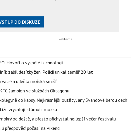
VSTUP DO DISKUZE
FO. Hovoří o vyspělé technologii
ík zabil desítky žen. Policii unikal téměř 20 let
orvatska udeřila mořská smršť
 BKFC šampion ve službách Oktagonu
olegyně do kapsy. Nejkrásnější outfity Jany Švandové berou dech
íže zrychlují stárnutí mozku
mokrý od deště, a přesto přichystal nejlepší večer festivalu
ili předpověď počasí na víkend