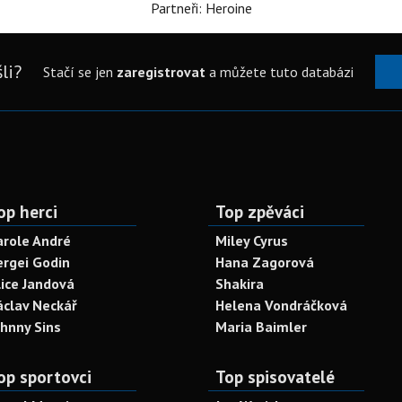
Partneři: Heroine
li?
Stačí se jen
zaregistrovat
a můžete tuto databázi
op herci
Top zpěváci
arole André
Miley Cyrus
ergei Godin
Hana Zagorová
lice Jandová
Shakira
áclav Neckář
Helena Vondráčková
ohnny Sins
Maria Baimler
op sportovci
Top spisovatelé