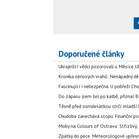
Doporučené články
Ukrajinští vědci pozorovali u Měsíce U
Kronika sériových vrahů: Nenápadný děln
Fascinující i nebezpečná. U pobřeží Ch
Do zápasu jsem šel po kalbě, přiznal
Těsně před osmdesátkou strčí mladší k
Chudoba zanechává stopu. Finanční pot
Moby na Colours of Ostrava: Střízlivý, 
Zpátky do pece. Meteorologové upřesn