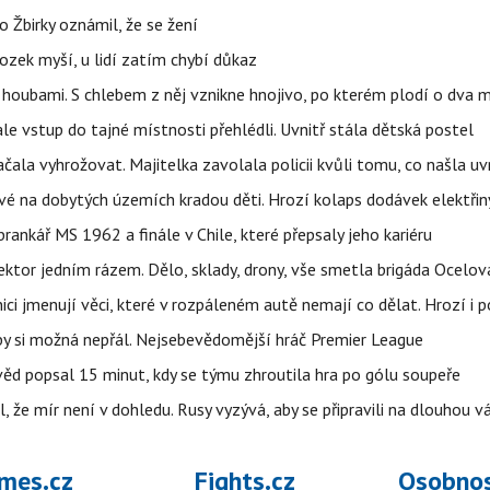
 Žbirky oznámil, že se žení
ozek myší, u lidí zatím chybí důkaz
 i houbami. S chlebem z něj vznikne hnojivo, po kterém plodí o dva 
ale vstup do tajné místnosti přehlédli. Uvnitř stála dětská postel
začala vyhrožovat. Majitelka zavolala policii kvůli tomu, co našla uv
é na dobytých územích kradou děti. Hrozí kolaps dodávek elektřiny
 brankář MS 1962 a finále v Chile, které přepsaly jeho kariéru
i sektor jedním rázem. Dělo, sklady, drony, vše smetla brigáda Ocelov
ci jmenují věci, které v rozpáleném autě nemají co dělat. Hrozí i p
 by si možná nepřál. Nejsebevědomější hráč Premier League
věd popsal 15 minut, kdy se týmu zhroutila hra po gólu soupeře
l, že mír není v dohledu. Rusy vyzývá, aby se připravili na dlouhou v
mes.cz
Fights.cz
Osobnos