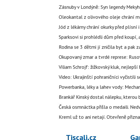
Zásnuby v Londýně: Syn legendy Mekyho
Oleokantal z olivového oleje chrání m
Jód z lékárny chrání okurky před plísní
Sparksovi si prohlédli dům před koupí, 
Rodina se 3 dětmi jí zničila byt a pak 
Okupovaný zmar a tvrdé represe: Rusov
Viliam Schrojf: žižkovský kluk, nejlepší
Video: Ukrajinští pohraničníci vyčistil
Powerbanka, léky a lahev vody: Mechani
Brankář Kinský dostal nálepku, kterou
Česká osmnáctka přišla o medaili. Ned
Kreml už to ani netají. Otevřeně přizna
Tiscali.cz
Ga