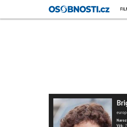
FIL
Bri
europ
Naroz
Věk:
7