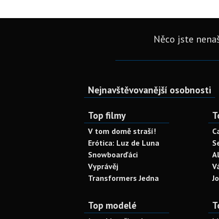
Něco jste nenaš
Nejnavštěvovanější osobnosti
Top filmy
T
V tom domě straší!
C
Erótica: Luz de Luna
S
Snowboarďáci
A
Vyprávěj
V
Transformers Jedna
J
Top modelé
T