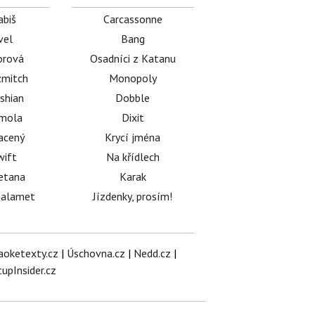
abiš
Carcassonne
vel
Bang
orová
Osadníci z Katanu
mitch
Monopoly
shian
Dobble
émola
Dixit
acený
Krycí jména
wift
Na křídlech
etana
Karak
halamet
Jízdenky, prosím!
aoketexty.cz
|
Úschovna.cz
|
Nedd.cz
|
tupInsider.cz