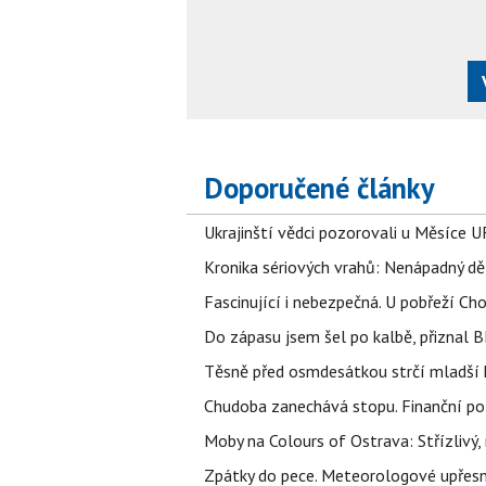
Doporučené články
Ukrajinští vědci pozorovali u Měsíce U
Kronika sériových vrahů: Nenápadný děln
Fascinující i nebezpečná. U pobřeží Ch
Do zápasu jsem šel po kalbě, přiznal
Těsně před osmdesátkou strčí mladší k
Chudoba zanechává stopu. Finanční pot
Moby na Colours of Ostrava: Střízlivý, 
Zpátky do pece. Meteorologové upřesn