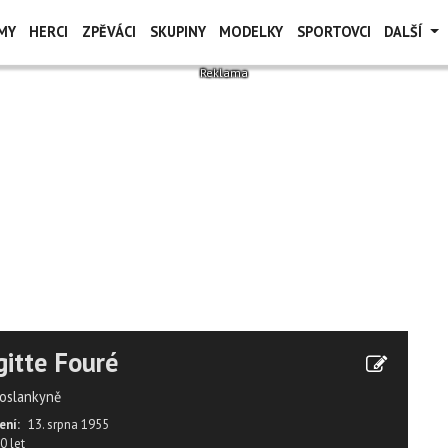
MY
HERCI
ZPĚVÁCI
SKUPINY
MODELKY
SPORTOVCI
DALŠÍ
gitte Fouré
oslankyně
ení:
13. srpna 1955
0 let