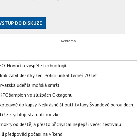
VSTUP DO DISKUZE
FO. Hovoří o vyspělé technologii
ík zabil desítky žen. Policii unikal téměř 20 let
orvatska udeřila mořská smršť
 BKFC šampion ve službách Oktagonu
olegyně do kapsy. Nejkrásnější outfity Jany Švandové berou dech
íže zrychlují stárnutí mozku
mokrý od deště, a přesto přichystal nejlepší večer festivalu
ili předpověď počasí na víkend