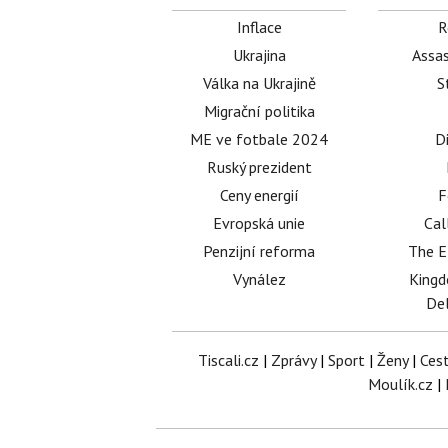
Inflace
R
Ukrajina
Assas
Válka na Ukrajině
S
Migrační politika
ME ve fotbale 2024
D
Ruský prezident
Ceny energií
F
Evropská unie
Cal
Penzijní reforma
The E
Vynález
King
Del
Tiscali.cz
|
Zprávy
|
Sport
|
Ženy
|
Ces
Moulík.cz
|