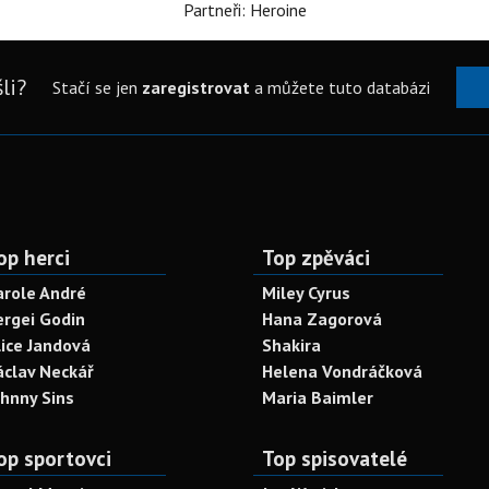
Partneři: Heroine
li?
Stačí se jen
zaregistrovat
a můžete tuto databázi
op herci
Top zpěváci
arole André
Miley Cyrus
ergei Godin
Hana Zagorová
lice Jandová
Shakira
áclav Neckář
Helena Vondráčková
ohnny Sins
Maria Baimler
op sportovci
Top spisovatelé