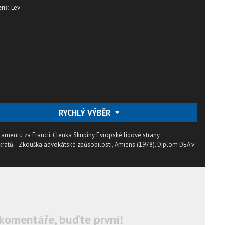
ní:
Lev
RYCHLÝ VÝBĚR
lamentu za Francii. Členka Skupiny Evropské lidové strany
atů. - Zkouška advokátské způsobilosti, Amiens (1978). Diplom DEA v
komentáře, buďte první!