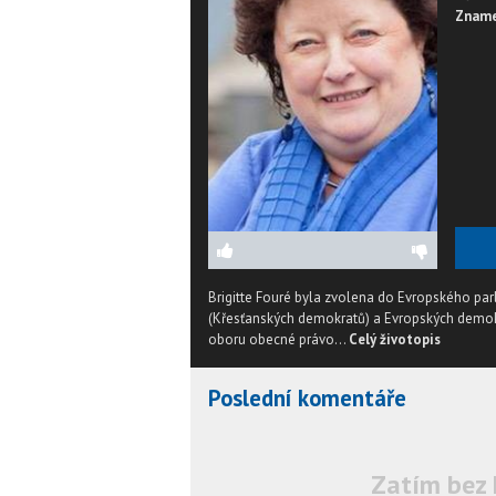
Zname
Brigitte Fouré byla zvolena do Evropského par
(Křesťanských demokratů) a Evropských demokr
oboru obecné právo...
Celý životopis
Poslední komentáře
Zatím bez 