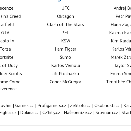
ecenze
UFC
Andrej B
sin's Creed
Oktagon
Petr Pa
tarfield
Clash of The Stars
Hana Zag
GTA
PFL
Kazma Kaz
iablo IV
KSW
Kim Karda
Forza
I am Figter
Karlos V
ortnite
Sumó
Marek Ztr
l of Duty
Karlos Vémola
Taylor S
lder Scrolls
Jiří Procházka
Emma Sm
dome Come:
Conor McGregor
Timothée C
iverence
tování
|
Games.cz
|
Profigamers.cz
|
ZeStolu.cz
|
Osobnosti.cz
|
Kar
Fights.cz
|
Dokina.cz
|
CZhity.cz
|
Našepeníze.cz
|
Srovnám.cz
|
Star