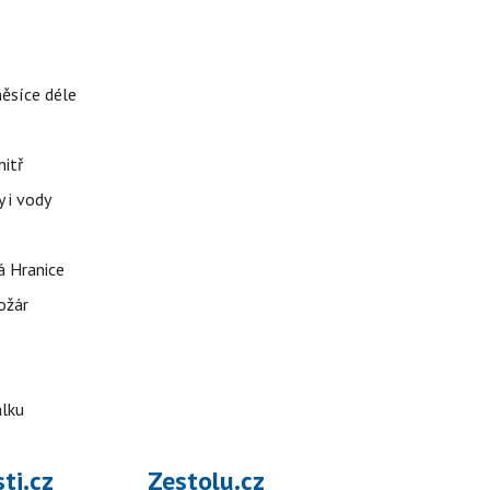
měsíce déle
nitř
 i vody
á Hranice
ožár
álku
ti.cz
Zestolu.cz