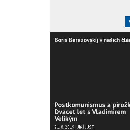
Boris Berezovskij v našich člá
Postkomunismus a pirožk
Dvacet let s Vladimirem
Velikým
21. 8. 2019
|
JIŘÍ JUST