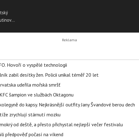
ětský
utinova
FO. Hovoří o vyspělé technologii
ík zabil desítky žen. Policii unikal téměř 20 let
orvatska udeřila mořská smršť
 BKFC šampion ve službách Oktagonu
olegyně do kapsy. Nejkrásnější outfity Jany Švandové berou dech
íže zrychlují stárnutí mozku
mokrý od deště, a přesto přichystal nejlepší večer festivalu
ili předpověď počasí na víkend