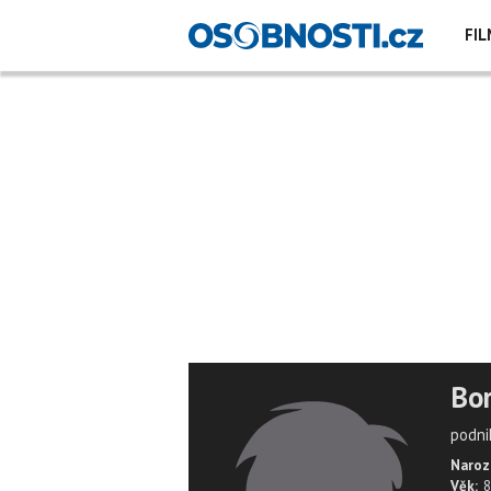
FIL
Bor
podni
Naroz
Věk:
8