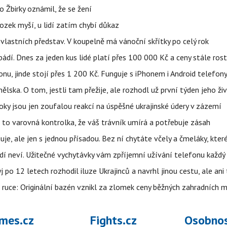
 Žbirky oznámil, že se žení
ozek myší, u lidí zatím chybí důkaz
vlastních představ. V koupelně má vánoční skřítky po celý rok
pádí. Dnes za jeden kus lidé platí přes 100 000 Kč a ceny stále ros
u, jinde stojí přes 1 200 Kč. Funguje s iPhonem i Android telefon
lska. O tom, jestli tam přežije, ale rozhodl už první týden jeho ži
ky jsou jen zoufalou reakcí na úspěšné ukrajinské údery v zázemí
e to varovná kontrolka, že váš trávník umírá a potřebuje zásah
e, ale jen s jednou přísadou. Bez ní chytáte včely a čmeláky, kter
lidí neví. Užitečné vychytávky vám zpříjemní užívání telefonu každý
po 12 letech rozhodil iluze Ukrajinců a navrhl jinou cestu, ale ani
é ruce: Originální bazén vznikl za zlomek ceny běžných zahradních 
mes.cz
Fights.cz
Osobnos