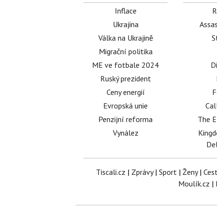
Inflace
R
Ukrajina
Assas
Válka na Ukrajině
S
Migrační politika
ME ve fotbale 2024
D
Ruský prezident
Ceny energií
F
Evropská unie
Cal
Penzijní reforma
The E
Vynález
King
Del
Tiscali.cz
|
Zprávy
|
Sport
|
Ženy
|
Ces
Moulík.cz
|