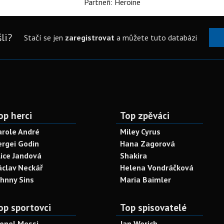
Partneři: Heroine
li?
Stačí se jen
zaregistrovat
a můžete tuto databázi
op herci
Top zpěváci
arole André
Miley Cyrus
ergei Godin
Hana Zagorová
lice Jandová
Shakira
áclav Neckář
Helena Vondráčková
ohnny Sins
Maria Baimler
op sportovci
Top spisovatelé
ionel Messi
Jan Werich