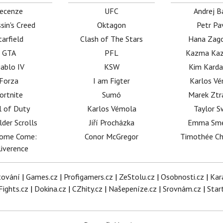
ecenze
UFC
Andrej B
sin's Creed
Oktagon
Petr Pa
tarfield
Clash of The Stars
Hana Zag
GTA
PFL
Kazma Kaz
iablo IV
KSW
Kim Karda
Forza
I am Figter
Karlos V
ortnite
Sumó
Marek Ztr
l of Duty
Karlos Vémola
Taylor S
lder Scrolls
Jiří Procházka
Emma Sm
dome Come:
Conor McGregor
Timothée C
iverence
tování
|
Games.cz
|
Profigamers.cz
|
ZeStolu.cz
|
Osobnosti.cz
|
Kar
Fights.cz
|
Dokina.cz
|
CZhity.cz
|
Našepeníze.cz
|
Srovnám.cz
|
Star