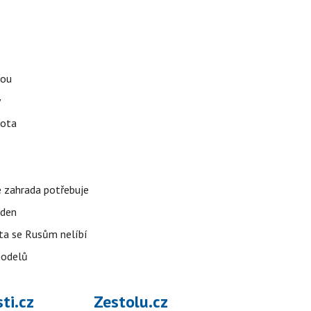
tou
y
vota
é zahrada potřebuje
 den
 ta se Rusům nelíbí
modelů
ti.cz
Zestolu.cz