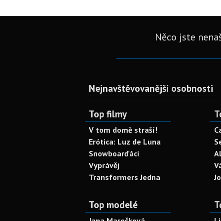
Něco jste nenaš
Nejnavštěvovanější osobnosti
Top filmy
T
V tom domě straší!
C
Erótica: Luz de Luna
S
Snowboarďáci
A
Vyprávěj
V
Transformers Jedna
J
Top modelé
T
Jana Marečková
L