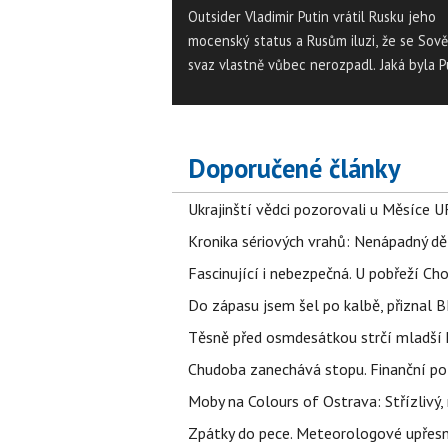
Outsider Vladimir Putin vrátil Rusku jeho
mocenský status a Rusům iluzi, že se Sov
svaz vlastně vůbec nerozpadl. Jaká byla P
dvacetiletka?
Doporučené články
Ukrajinští vědci pozorovali u Měsíce U
Kronika sériových vrahů: Nenápadný děln
Fascinující i nebezpečná. U pobřeží Ch
Do zápasu jsem šel po kalbě, přiznal
Těsně před osmdesátkou strčí mladší k
Chudoba zanechává stopu. Finanční pot
Moby na Colours of Ostrava: Střízlivý, 
Zpátky do pece. Meteorologové upřesn