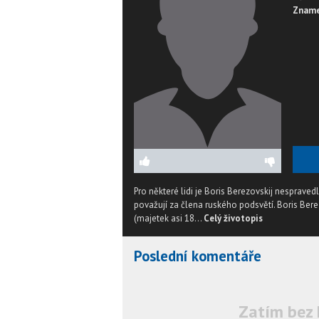
Zname
Pro některé lidi je Boris Berezovskij nesprave
považují za člena ruského podsvětí. Boris Berez
(majetek asi 18...
Celý životopis
Poslední komentáře
Zatím bez 