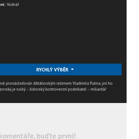
ní:
Vodnář
RYCHLÝ VÝBĚR
dlivě pronásledován diktátorským režimem Vladimíra Putina, jiní ho
ovskij je ruský – židovský kontroverzní podnikatel – miliardář
komentáře, buďte první!