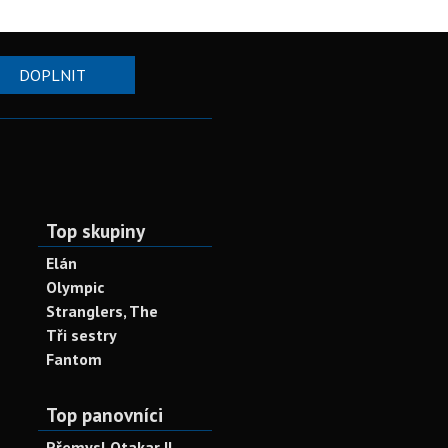
DOPLNIT
Top skupiny
Elán
Olympic
Stranglers, The
Tři sestry
Fantom
Top panovníci
Přemysl Otakar II.