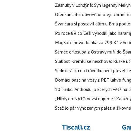
Zásnuby v Londýně: Syn legendy Mekyho
Oleokantal z olivového oleje chrání m
Švancara si postavil dům u Brna podle 
Po roce 89 to Češi vyhodili jako haram
MagSafe powerbanka za 299 Kč v Action
Samec orlosupa z Ostravy míří do Španě
Slabost Kremlu se neschová: Ruské úto
Sedmikráska na trávníku není plevel. J
Domácí past na vosy z PET lahve funguj
10 funkcí Androidu, o kterých většina 
„Nikdy do NATO nevstoupíme.“ Zalužnyj 
Stačilo pár vyhozených palet a šikovn
Tiscali.cz
Ga