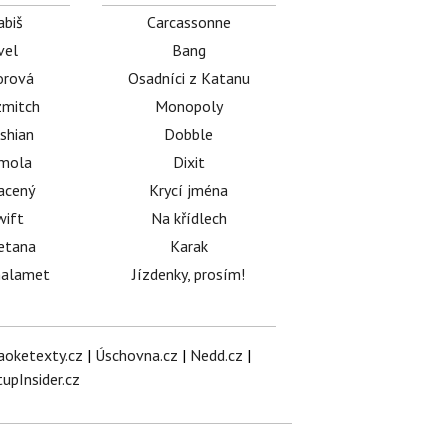
abiš
Carcassonne
vel
Bang
orová
Osadníci z Katanu
mitch
Monopoly
shian
Dobble
émola
Dixit
acený
Krycí jména
wift
Na křídlech
etana
Karak
halamet
Jízdenky, prosím!
aoketexty.cz
|
Úschovna.cz
|
Nedd.cz
|
tupInsider.cz