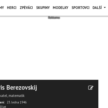
MY
HERCI
ZPĚVÁCI
SKUPINY
MODELKY
SPORTOVCI
DALŠÍ
is Berezovskij
katel, matematik
ení:
23. ledna 1946
0 let