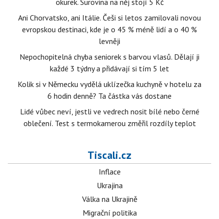
okurek. Surovina na něj stojí 5 Kč
Ani Chorvatsko, ani Itálie. Češi si letos zamilovali novou
evropskou destinaci, kde je o 45 % méně lidí a o 40 %
levněji
Nepochopitelná chyba seniorek s barvou vlasů. Dělají ji
každé 3 týdny a přidávají si tím 5 let
Kolik si v Německu vydělá uklízečka kuchyně v hotelu za
6 hodin denně? Ta částka vás dostane
Lidé vůbec neví, jestli ve vedrech nosit bílé nebo černé
oblečení. Test s termokamerou změřil rozdíly teplot
Tiscali.cz
Inflace
Ukrajina
Válka na Ukrajině
Migrační politika