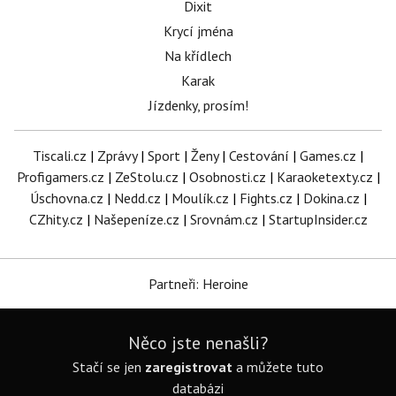
Dixit
Krycí jména
Na křídlech
Karak
Jízdenky, prosím!
Tiscali.cz
|
Zprávy
|
Sport
|
Ženy
|
Cestování
|
Games.cz
|
Profigamers.cz
|
ZeStolu.cz
|
Osobnosti.cz
|
Karaoketexty.cz
|
Úschovna.cz
|
Nedd.cz
|
Moulík.cz
|
Fights.cz
|
Dokina.cz
|
CZhity.cz
|
Našepeníze.cz
|
Srovnám.cz
|
StartupInsider.cz
Partneři: Heroine
Něco jste nenašli?
Stačí se jen
zaregistrovat
a můžete tuto
databázi