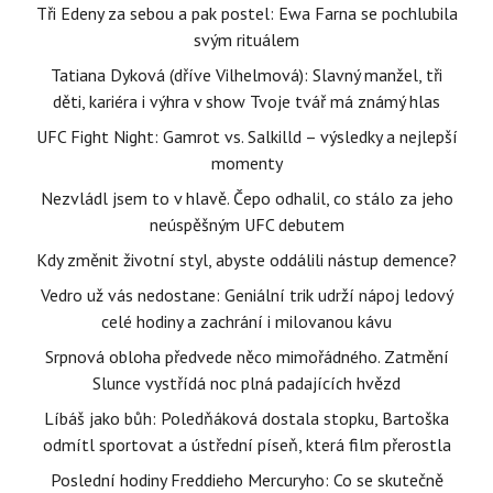
Tři Edeny za sebou a pak postel: Ewa Farna se pochlubila
svým rituálem
Tatiana Dyková (dříve Vilhelmová): Slavný manžel, tři
děti, kariéra i výhra v show Tvoje tvář má známý hlas
UFC Fight Night: Gamrot vs. Salkilld – výsledky a nejlepší
momenty
Nezvládl jsem to v hlavě. Čepo odhalil, co stálo za jeho
neúspěšným UFC debutem
Kdy změnit životní styl, abyste oddálili nástup demence?
Vedro už vás nedostane: Geniální trik udrží nápoj ledový
celé hodiny a zachrání i milovanou kávu
Srpnová obloha předvede něco mimořádného. Zatmění
Slunce vystřídá noc plná padajících hvězd
Líbáš jako bůh: Poledňáková dostala stopku, Bartoška
odmítl sportovat a ústřední píseň, která film přerostla
Poslední hodiny Freddieho Mercuryho: Co se skutečně