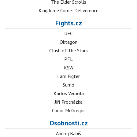
The Elder Scrolls
Kingdome Come: Deliverence
Fights.cz
UFC
Oktagon
Clash of The Stars
PFL
KSW
I am Figter
Sumó
Karlos Vémola
Jiří Procházka
Conor McGregor
Osobnosti.cz
Andrej Babiš