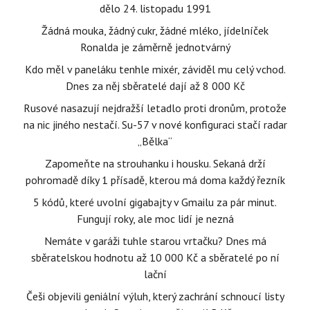
dělo 24. listopadu 1991
Žádná mouka, žádný cukr, žádné mléko, jídelníček
Ronalda je záměrně jednotvárný
Kdo měl v paneláku tenhle mixér, záviděl mu celý vchod.
Dnes za něj sběratelé dají až 8 000 Kč
Rusové nasazují nejdražší letadlo proti dronům, protože
na nic jiného nestačí. Su-57 v nové konfiguraci stačí radar
„Bělka“
Zapomeňte na strouhanku i housku. Sekaná drží
pohromadě díky 1 přísadě, kterou má doma každý řezník
5 kódů, které uvolní gigabajty v Gmailu za pár minut.
Fungují roky, ale moc lidí je nezná
Nemáte v garáži tuhle starou vrtačku? Dnes má
sběratelskou hodnotu až 10 000 Kč a sběratelé po ní
lační
Češi objevili geniální výluh, který zachrání schnoucí listy