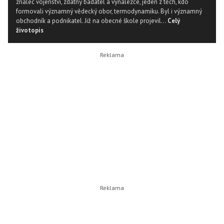
znalec vojenství, zdatný badatel a vynálezce, jeden z těch, kdo
formovali významný vědecký obor, termodynamiku. Byl i významný
obchodník a podnikatel. Již na obecné škole projevil...
Celý
životopis