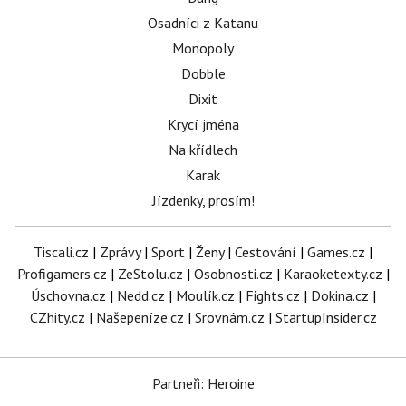
Osadníci z Katanu
Monopoly
Dobble
Dixit
Krycí jména
Na křídlech
Karak
Jízdenky, prosím!
Tiscali.cz
|
Zprávy
|
Sport
|
Ženy
|
Cestování
|
Games.cz
|
Profigamers.cz
|
ZeStolu.cz
|
Osobnosti.cz
|
Karaoketexty.cz
|
Úschovna.cz
|
Nedd.cz
|
Moulík.cz
|
Fights.cz
|
Dokina.cz
|
CZhity.cz
|
Našepeníze.cz
|
Srovnám.cz
|
StartupInsider.cz
Partneři: Heroine