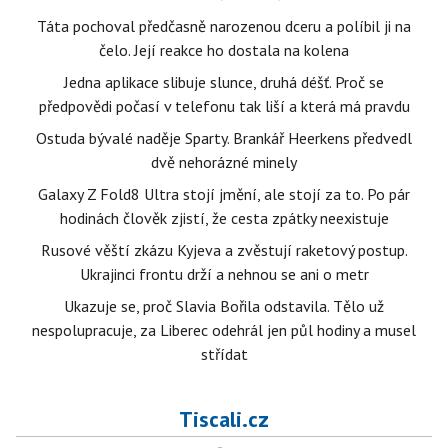
Táta pochoval předčasně narozenou dceru a políbil ji na
čelo. Její reakce ho dostala na kolena
Jedna aplikace slibuje slunce, druhá déšť. Proč se
předpovědi počasí v telefonu tak liší a která má pravdu
Ostuda bývalé naděje Sparty. Brankář Heerkens předvedl
dvě nehorázné minely
Galaxy Z Fold8 Ultra stojí jmění, ale stojí za to. Po pár
hodinách člověk zjistí, že cesta zpátky neexistuje
Rusové věští zkázu Kyjeva a zvěstují raketový postup.
Ukrajinci frontu drží a nehnou se ani o metr
Ukazuje se, proč Slavia Bořila odstavila. Tělo už
nespolupracuje, za Liberec odehrál jen půl hodiny a musel
střídat
Tiscali.cz