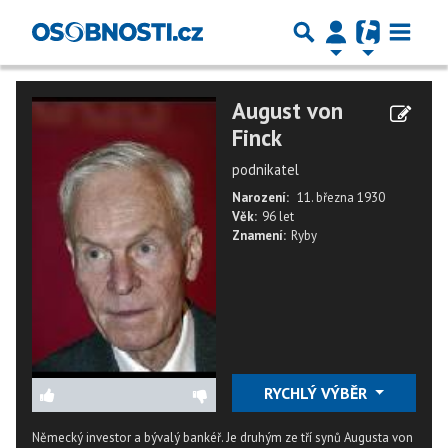
August von
Finck
podnikatel
Narození:
11. března 1930
Věk:
96 let
Znamení:
Ryby
RYCHLÝ VÝBĚR
Německý investor a bývalý bankéř. Je druhým ze tří synů Augusta von