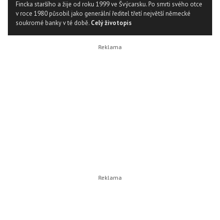
Fincka staršího a žije od roku 1999 ve Švýcarsku. Po smrti svého otce
v roce 1980 působil jako generální ředitel třetí největší německé
soukromé banky v té době.
Celý životopis