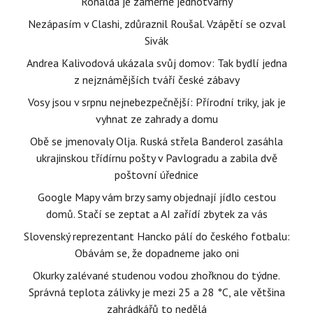
Ronalda je záměrně jednotvárný
Nezápasím v Clashi, zdůraznil Roušal. Vzápětí se ozval
Sivák
Andrea Kalivodová ukázala svůj domov: Tak bydlí jedna
z nejznámějších tváří české zábavy
Vosy jsou v srpnu nejnebezpečnější: Přírodní triky, jak je
vyhnat ze zahrady a domu
Obě se jmenovaly Olja. Ruská střela Banderol zasáhla
ukrajinskou třídírnu pošty v Pavlogradu a zabila dvě
poštovní úřednice
Google Mapy vám brzy samy objednají jídlo cestou
domů. Stačí se zeptat a AI zařídí zbytek za vás
Slovenský reprezentant Hancko pálí do českého fotbalu:
Obávám se, že dopadneme jako oni
Okurky zalévané studenou vodou zhořknou do týdne.
Správná teplota zálivky je mezi 25 a 28 °C, ale většina
zahrádkářů to nedělá