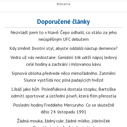
Doporučené články
Nezvládl jsem to v hlavě. Čepo odhalil, co stálo za jeho
neúspěšným UFC debutem
Kdy změnit životní styl, abyste oddálili nástup demence?
Vedro už vás nedostane: Geniální trik udrží nápoj ledový
celé hodiny a zachrání i milovanou kávu
Srpnová obloha předvede něco mimořádného. Zatmění
Slunce vystřídá noc plná padajících hvězd
Líbáš jako bůh: Poledňáková dostala stopku, Bartoška
odmítl sportovat a ústřední píseň, která film přerostla
Poslední hodiny Freddieho Mercuryho: Co se skutečně
dělo 24. listopadu 1991
Žádná mouka, žádný cukr, žádné mléko, jídelníček