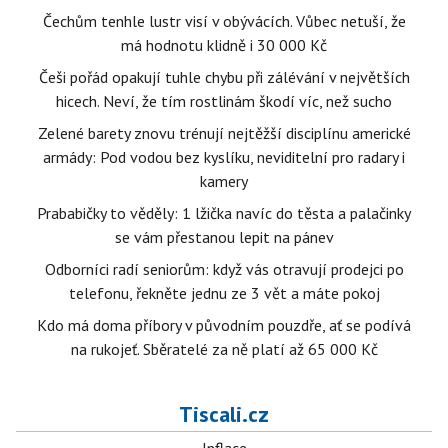
Čechům tenhle lustr visí v obývácích. Vůbec netuší, že
má hodnotu klidně i 30 000 Kč
Češi pořád opakují tuhle chybu při zálévání v největších
hicech. Neví, že tím rostlinám škodí víc, než sucho
Zelené barety znovu trénují nejtěžší disciplínu americké
armády: Pod vodou bez kyslíku, neviditelní pro radary i
kamery
Prababičky to věděly: 1 lžička navíc do těsta a palačinky
se vám přestanou lepit na pánev
Odborníci radí seniorům: když vás otravují prodejci po
telefonu, řekněte jednu ze 3 vět a máte pokoj
Kdo má doma příbory v původním pouzdře, ať se podívá
na rukojeť. Sběratelé za ně platí až 65 000 Kč
Tiscali.cz