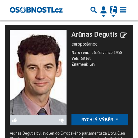
Arūnas Degutis
europoslanec
Narození:
26. července 1958
Věk:
68 let
Znamení:
Lev
RYCHLÝ VÝBĚR
Arūnas Degutis byl zvolen do Evropského parlamentu za Litvu. Člen