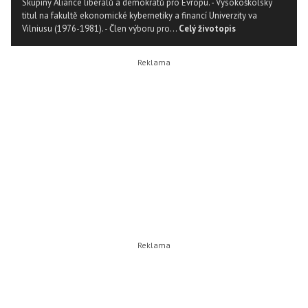
Skupiny Aliance liberálů a demokratů pro Evropu. - Vysokoškolský
titul na fakultě ekonomické kybernetiky a financí Univerzity va
Vilniusu (1976-1981). - Člen výboru pro...
Celý životopis