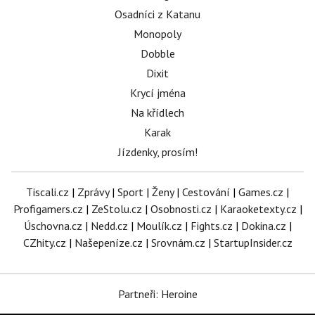
Osadníci z Katanu
Monopoly
Dobble
Dixit
Krycí jména
Na křídlech
Karak
Jízdenky, prosím!
Tiscali.cz
|
Zprávy
|
Sport
|
Ženy
|
Cestování
|
Games.cz
|
Profigamers.cz
|
ZeStolu.cz
|
Osobnosti.cz
|
Karaoketexty.cz
|
Úschovna.cz
|
Nedd.cz
|
Moulík.cz
|
Fights.cz
|
Dokina.cz
|
CZhity.cz
|
Našepeníze.cz
|
Srovnám.cz
|
StartupInsider.cz
Partneři: Heroine