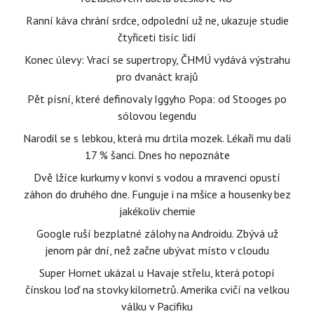
Ranní káva chrání srdce, odpolední už ne, ukazuje studie
čtyřiceti tisíc lidí
Konec úlevy: Vrací se supertropy, ČHMÚ vydává výstrahu
pro dvanáct krajů
Pět písní, které definovaly Iggyho Popa: od Stooges po
sólovou legendu
Narodil se s lebkou, která mu drtila mozek. Lékaři mu dali
17 % šanci. Dnes ho nepoznáte
Dvě lžíce kurkumy v konvi s vodou a mravenci opustí
záhon do druhého dne. Funguje i na mšice a housenky bez
jakékoliv chemie
Google ruší bezplatné zálohy na Androidu. Zbývá už
jenom pár dní, než začne ubývat místo v cloudu
Super Hornet ukázal u Havaje střelu, která potopí
čínskou loď na stovky kilometrů. Amerika cvičí na velkou
válku v Pacifiku