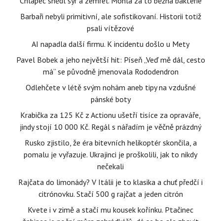
Chlapec snědl sýr a zemřel. Mohla za to běžná bakterie
Barbaři nebyli primitivní, ale sofistikovaní. Historii totiž
psali vítězové
AI napadla další firmu. K incidentu došlo u Mety
Pavel Bobek a jeho největší hit: Píseň „Veď mě dál, cesto
má“ se původně jmenovala Rododendron
Odlehčete v létě svým nohám aneb tipy na vzdušné
pánské boty
Krabička za 125 Kč z Actionu ušetří tisíce za opraváře,
jindy stojí 10 000 Kč. Regál s nářadím je věčně prázdný
Rusko zjistilo, že éra bitevních helikoptér skončila, a
pomalu je vyřazuje. Ukrajinci je proškolili, jak to nikdy
nečekali
Rajčata do limonády? V Itálii je to klasika a chuť předčí i
citrónovku. Stačí 500 g rajčat a jeden citrón
Kvete i v zimě a stačí mu kousek kořínku. Ptačinec