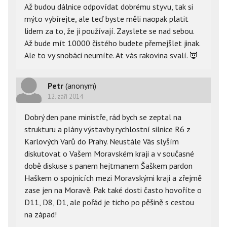
Až budou dálnice odpovídat dobrému styvu, tak si
mýto vybírejte, ale teď byste měli naopak platit
lidem za to, že ji používají. Zayslete se nad sebou.
Až bude mít 10000 čistého budete přemejšlet jinak.
Ale to vy snobáci neumíte. At vás rakovina svalí.
👿
Petr
(anonym)
12. září 2014
Dobrý den pane ministře, rád bych se zeptal na
strukturu a plány výstavby rychlostní silnice R6 z
Karlových Varů do Prahy. Neustále Vás slyším
diskutovat o Vašem Moravském kraji a v současné
době diskuse s panem hejtmanem Šaškem pardon
Haškem o spojnicích mezi Moravskými kraji a zřejmě
zase jen na Moravě. Pak také dosti často hovoříte o
D11, D8, D1, ale pořád je ticho po pěšině s cestou
na západ!