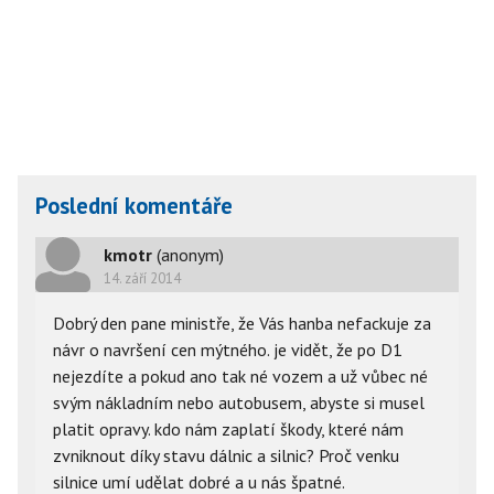
Poslední komentáře
kmotr
(anonym)
14. září 2014
Dobrý den pane ministře, že Vás hanba nefackuje za
návr o navršení cen mýtného. je vidět, že po D1
nejezdíte a pokud ano tak né vozem a už vůbec né
svým nákladním nebo autobusem, abyste si musel
platit opravy. kdo nám zaplatí škody, které nám
zvniknout díky stavu dálnic a silnic? Proč venku
silnice umí udělat dobré a u nás špatné.