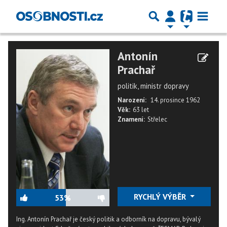
Antonín
Prachař
politik, ministr dopravy
Narození:
14. prosince 1962
Věk:
63 let
Znamení:
Střelec
RYCHLÝ VÝBĚR
53%
Ing. Antonín Prachař je český politik a odborník na dopravu, bývalý