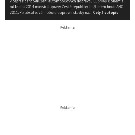
viceprezident Sdružení automobilových dopravců ČESMAD Bohemia,
od ledna 2014 ministr dopravy České republiky. Je členem hnutí ANO
2011. Po absolvování oboru dopravní stavby na...
Celý životopis