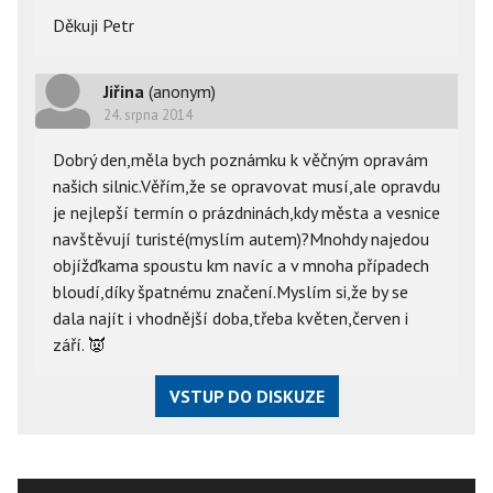
Děkuji Petr
Jiřina
(anonym)
24. srpna 2014
Dobrý den,měla bych poznámku k věčným opravám
našich silnic.Věřím,že se opravovat musí,ale opravdu
je nejlepší termín o prázdninách,kdy města a vesnice
navštěvují turisté(myslím autem)?Mnohdy najedou
objížďkama spoustu km navíc a v mnoha případech
bloudí,díky špatnému značení.Myslím si,že by se
dala najít i vhodnější doba,třeba květen,červen i
září.
👿
VSTUP DO DISKUZE