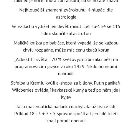
žabinec je noční můra zahrádkářů, dá se ho ale zbavit
Nejhloupější znamení zvěrokruhu: 4 hlupáci dle
astrologie
Ve vzduchu vydržel jen devět minut. Let Tu-154 se 115
lidmi skončil katastrofou
Maličká knížka po babičce, která vypadá, že se každou
chvíli rozpadne, může mít cenu tisíců korun
„Azbest IT světa“: 70 % světových transakcí běží na
programovacím jazyce z roku 1959. Nikdo ho neumí
nahradit
Střelba u Kremlu kvůli e-shopu za biliony, Putin panikaří.
Wildberries ovládají kavkazské klany a teď po něm jde i
Kyjev
Tato matematická hádanka nachytala už tisíce lidí.
Příklad 18 : 3 + 7 × 5 správně spočítají jen lidé, kteří
znají pořadí operací