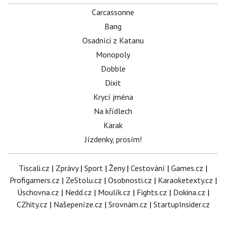
Carcassonne
Bang
Osadníci z Katanu
Monopoly
Dobble
Dixit
Krycí jména
Na křídlech
Karak
Jízdenky, prosím!
Tiscali.cz
|
Zprávy
|
Sport
|
Ženy
|
Cestování
|
Games.cz
|
Profigamers.cz
|
ZeStolu.cz
|
Osobnosti.cz
|
Karaoketexty.cz
|
Úschovna.cz
|
Nedd.cz
|
Moulík.cz
|
Fights.cz
|
Dokina.cz
|
CZhity.cz
|
Našepeníze.cz
|
Srovnám.cz
|
StartupInsider.cz