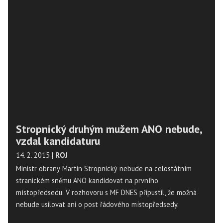
dopravy pětileté. Během této doby má ministerstvo vypsat
hlavní soutěž na výběrčího, která nebude zájemce omezovat
v technologiích výběru mýtného. Podle exministra dopravy
Zbyňka Stanjury ale může přechodné období nahrát
současnému provozovateli mýtných bran, kterým je
společnost Kapsch.
Stropnický druhým mužem ANO nebude,
vzdal kandidaturu
14. 2. 2015
|
ROJ
Ministr obrany Martin Stropnický nebude na celostátním
stranickém sněmu ANO kandidovat na prvního
místopředsedu. V rozhovoru s MF DNES připustil, že možná
nebude usilovat ani o post řádového místopředsedy.