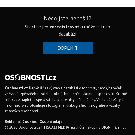
Něco jste nenašli?
Stačí se jen
zaregistrovat
a můžete tuto
databázi
DOPLNIT
Osobnosti.cz
Největší český web s databází osobností, herců, hereček,
zpěváků, zpěvaček, modelek, filmů, hudebních skupin a sportovců. Kromě
toho zde najdete i spisovatele, panovníky a finančníky. Vedle užitečných
informací web obsahuje i fotografie, diskografie, filmografie a vztahy
známých osobností.
Reklama
|
Cookies
|
Osobní údaje
© 2026 Osobnosti.cz |
TISCALI MEDIA, a.s.
| Člen skupiny
DIGNITY, s.r.o.