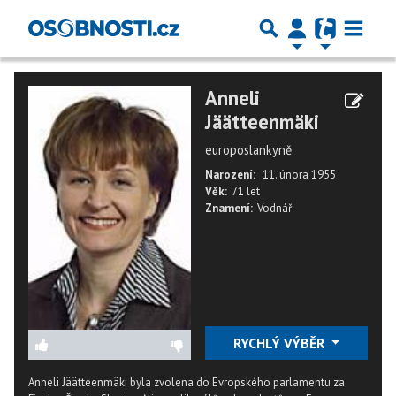
Anneli
Jäätteenmäki
europoslankyně
Narození:
11. února 1955
Věk:
71 let
Znamení:
Vodnář
RYCHLÝ VÝBĚR
Anneli Jäätteenmäki byla zvolena do Evropského parlamentu za