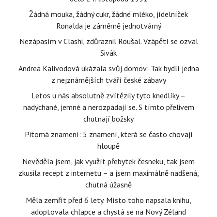
Žádná mouka, žádný cukr, žádné mléko, jídelníček
Ronalda je záměrně jednotvárný
Nezápasím v Clashi, zdůraznil Roušal. Vzápětí se ozval
Sivák
Andrea Kalivodová ukázala svůj domov: Tak bydlí jedna
z nejznámějších tváří české zábavy
Letos u nás absolutně zvítězily tyto knedlíky –
nadýchané, jemné a nerozpadají se. S tímto přelivem
chutnají božsky
Pitomá znamení: 5 znamení, která se často chovají
hloupě
Nevěděla jsem, jak využít přebytek česneku, tak jsem
zkusila recept z internetu – a jsem maximálně nadšená,
chutná úžasně
Měla zemřít před 6 lety. Místo toho napsala knihu,
adoptovala chlapce a chystá se na Nový Zéland