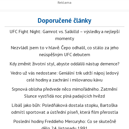
Doporučené články
UFC Fight Night: Gamrot vs. Salkilld – výsledky a nejlepší
momenty
Nezvládl jsem to v hlavě. Čepo odhalil, co stálo za jeho
neúspěšným UFC debutem
Kdy změnit životní styl, abyste oddálili nástup demence?
Vedro už vás nedostane: Geniální trik udrží nápoj ledový
celé hodiny a zachrání i milovanou kávu
Srpnová obloha předvede něco mimořádného. Zatmění
Slunce vystřídá noc plná padajících hvězd
Líbáš jako bůh: Poledňáková dostala stopku, Bartoška
odmítl sportovat a ústřední píseň, která film přerostla
Poslední hodiny Freddieho Mercuryho: Co se skutečně
dělo 24. listopadu 1991