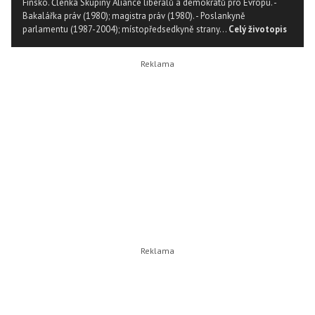
Finsko. Členka Skupiny Aliance liberálů a demokratů pro Evropu. -
Bakalářka práv (1980); magistra práv (1980). - Poslankyně
parlamentu (1987-2004); místopředsedkyně strany...
Celý životopis