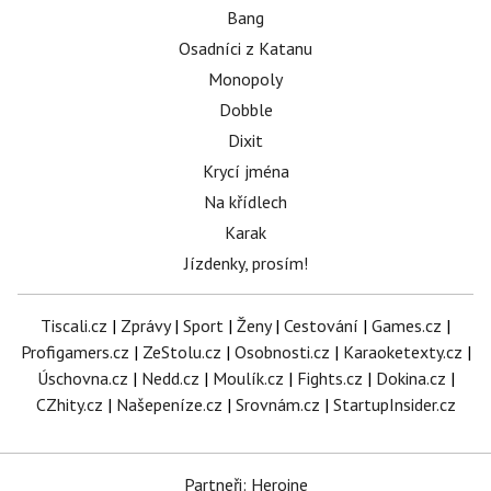
Bang
Osadníci z Katanu
Monopoly
Dobble
Dixit
Krycí jména
Na křídlech
Karak
Jízdenky, prosím!
Tiscali.cz
|
Zprávy
|
Sport
|
Ženy
|
Cestování
|
Games.cz
|
Profigamers.cz
|
ZeStolu.cz
|
Osobnosti.cz
|
Karaoketexty.cz
|
Úschovna.cz
|
Nedd.cz
|
Moulík.cz
|
Fights.cz
|
Dokina.cz
|
CZhity.cz
|
Našepeníze.cz
|
Srovnám.cz
|
StartupInsider.cz
Partneři: Heroine