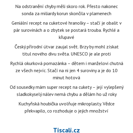
Na odstranění chyby měli skoro rok. Přesto nakonec
sonda za miliardy korun skončila v plamenech
Geniální recept na cuketové hranolky – stačí je obalit v
pár surovinách a o zbytek se postará trouba. Rychlé a
křupavé
Český přírodní útvar zaujal svět. Brzy by mohl získat
titul nového divu světa. UNESCO je ale proti
Rychlá okurková pomazánka – dětem i manželovi chutná
ze všech nejvíc. Stačí na ni jen 4 suroviny a je do 10
minut hotová
Od sousedky mám super recept na cukety – její vylepšený
sladkokyselý nálev nemá chybu a dělám ho už roky
Kuchyňská houbička uvolňuje mikroplasty. Vědce
překvapilo, co rozhoduje o jejich množství
Tiscali.cz