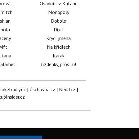
orová
Osadníci z Katanu
mitch
Monopoly
shian
Dobble
émola
Dixit
acený
Krycí jména
wift
Na křídlech
etana
Karak
halamet
Jízdenky, prosím!
aoketexty.cz
|
Úschovna.cz
|
Nedd.cz
|
tupInsider.cz