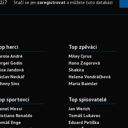
li?
Stačí se jen
zaregistrovat
a můžete tuto databázi
op herci
Top zpěváci
arole André
Miley Cyrus
ergei Godin
Hana Zagorová
lice Jandová
Shakira
áclav Neckář
Helena Vondráčková
ohnny Sins
Maria Baimler
op sportovci
Top spisovatelé
ionel Messi
Jan Werich
ristiano Ronaldo
Tomáš Lukavec
omáš Enge
Eduard Petiška