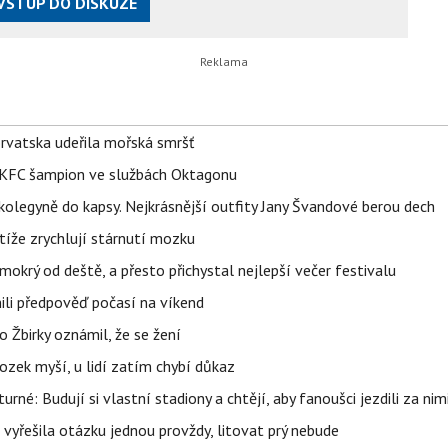
VSTUP DO DISKUZE
orvatska udeřila mořská smršť
 BKFC šampion ve službách Oktagonu
olegyně do kapsy. Nejkrásnější outfity Jany Švandové berou dech
íže zrychlují stárnutí mozku
mokrý od deště, a přesto přichystal nejlepší večer festivalu
ili předpověď počasí na víkend
 Žbirky oznámil, že se žení
ozek myší, u lidí zatím chybí důkaz
urné: Budují si vlastní stadiony a chtějí, aby fanoušci jezdili za nim
 vyřešila otázku jednou provždy, litovat prý nebude