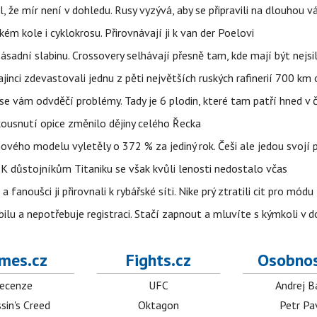
l, že mír není v dohledu. Rusy vyzývá, aby se připravili na dlouhou v
m kole i cyklokrosu. Přirovnávají ji k van der Poelovi
sadní slabinu. Crossovery selhávají přesně tam, kde mají být nejsil
ajinci zdevastovali jednu z pěti největších ruských rafinerií 700 km 
se vám odvděčí problémy. Tady je 6 plodin, které tam patří hned v 
 kousnutí opice změnilo dějiny celého Řecka
 nového modelu vyletěly o 372 % za jediný rok. Češi ale jedou svojí
 K důstojníkům Titaniku se však kvůli lenosti nedostalo včas
anoušci ji přirovnali k rybářské síti. Nike prý ztratili cit pro módu
obilu a nepotřebuje registraci. Stačí zapnout a mluvíte s kýmkoli v
mes.cz
Fights.cz
Osobnos
ecenze
UFC
Andrej B
sin's Creed
Oktagon
Petr Pa