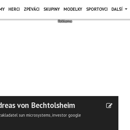
MY
HERCI
ZPĚVÁCI
SKUPINY
MODELKY
SPORTOVCI
DALŠÍ
reas von Bechtolsheim
zakladatel sun microsystems, investor google