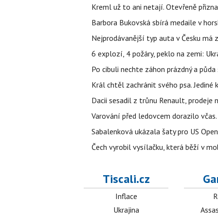
Kreml už to ani netají. Otevřeně přizna
Barbora Bukovská sbírá medaile v horské
Nejprodávanější typ auta v Česku má zá
6 explozí, 4 požáry, peklo na zemi: Ukr
Po cibuli nechte záhon prázdný a půda 
Král chtěl zachránit svého psa. Jediné
Dacii sesadil z trůnu Renault, prodeje
Varování před ledovcem dorazilo včas.
Sabalenková ukázala šaty pro US Open a f
Čech vyrobil vysílačku, která běží v m
Tiscali.cz
Ga
Inflace
R
Ukrajina
Assas