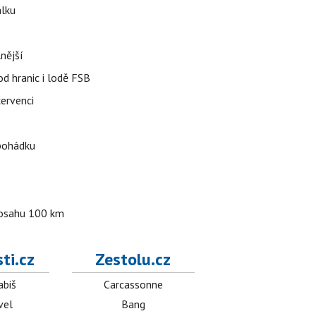
álku
nější
od hranic i lodě FSB
červenci
 pohádku
 dosahu 100 km
ti.cz
Zestolu.cz
abiš
Carcassonne
vel
Bang