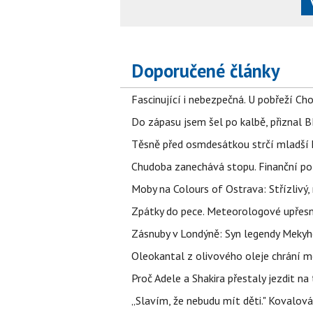
Doporučené články
Fascinující i nebezpečná. U pobřeží Ch
Do zápasu jsem šel po kalbě, přiznal
Těsně před osmdesátkou strčí mladší k
Chudoba zanechává stopu. Finanční pot
Moby na Colours of Ostrava: Střízlivý, 
Zpátky do pece. Meteorologové upřesn
Zásnuby v Londýně: Syn legendy Mekyho
Oleokantal z olivového oleje chrání m
Proč Adele a Shakira přestaly jezdit na t
„Slavím, že nebudu mít děti." Kovalová