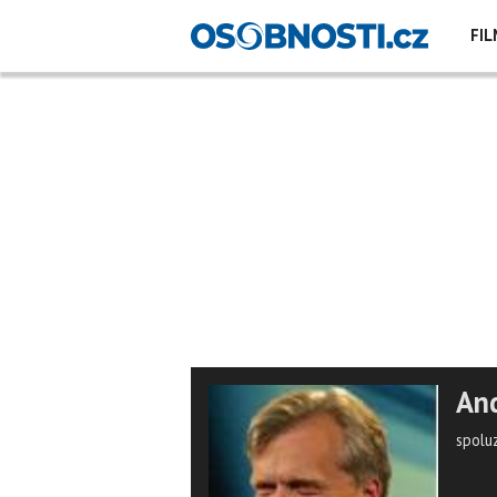
FIL
And
spolu