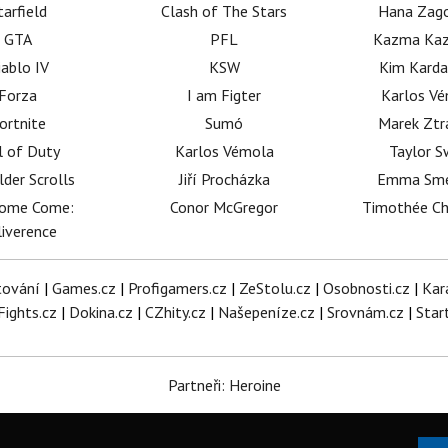
tarfield
Clash of The Stars
Hana Zag
GTA
PFL
Kazma Kaz
iablo IV
KSW
Kim Karda
Forza
I am Figter
Karlos V
ortnite
Sumó
Marek Ztr
l of Duty
Karlos Vémola
Taylor S
lder Scrolls
Jiří Procházka
Emma Sm
dome Come:
Conor McGregor
Timothée C
iverence
tování
|
Games.cz
|
Profigamers.cz
|
ZeStolu.cz
|
Osobnosti.cz
|
Kar
Fights.cz
|
Dokina.cz
|
CZhity.cz
|
Našepeníze.cz
|
Srovnám.cz
|
Star
Partneři: Heroine