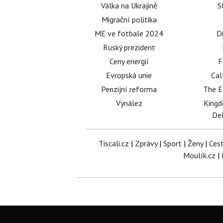
Válka na Ukrajině
S
Migrační politika
ME ve fotbale 2024
D
Ruský prezident
Ceny energií
F
Evropská unie
Cal
Penzijní reforma
The E
Vynález
King
Del
Tiscali.cz
|
Zprávy
|
Sport
|
Ženy
|
Ces
Moulík.cz
|