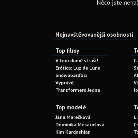
Něco jste nenaš
Nejnavštěvovanější osobnosti
Top filmy
T
V tom domě straší!
C
Erótica: Luz de Luna
S
Snowboarďáci
A
Vyprávěj
V
Transformers Jedna
J
Top modelé
T
Jana Marečková
L
Dominika Mesarošová
C
Kim Kardashian
T