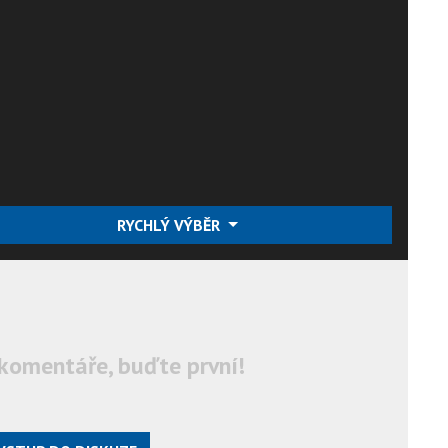
RYCHLÝ VÝBĚR
komentáře, buďte první!