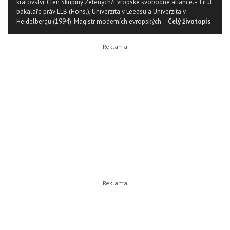
království. Člen Skupiny Zelených/Evropské svobodné aliance. - Titul
bakaláře práv LLB (Hons.), Univerzita v Leedsu a Univerzita v
Heidelbergu (1994). Magistr moderních evropských...
Celý životopis