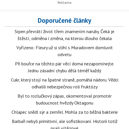
Doporučené články
Srpen převrátí život třem znamením naruby. Čeká je
štěstí, odměna i změna, na kterou dlouho čekala
Vyřízeno: Fleury už si stihl s Muradovem domluvit
odvetu
Při bouřce na těchto pár věcí doma nezapomínejte.
Jednu zásadní chybu dělá téměř každý
Cukr, který stojí na špatné straně, pomáhá nádoru. Vědci
odhalili nebezpečnou roli fruktózy
Byl to rozlučkový zápas, okomentoval promotér
budoucnost hvězdy Oktagonu
Chlapec snědl sýr a zemřel. Mohla za to běžná bakterie
Barbaři nebyli primitivní, ale sofistikovaní. Historii totiž
psali vítězové