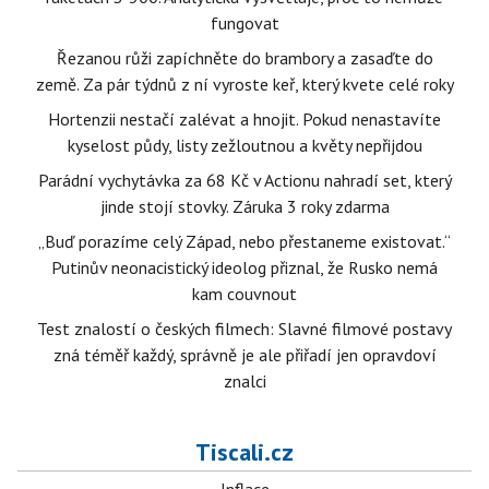
fungovat
Řezanou růži zapíchněte do brambory a zasaďte do
země. Za pár týdnů z ní vyroste keř, který kvete celé roky
Hortenzii nestačí zalévat a hnojit. Pokud nenastavíte
kyselost půdy, listy zežloutnou a květy nepřijdou
Parádní vychytávka za 68 Kč v Actionu nahradí set, který
jinde stojí stovky. Záruka 3 roky zdarma
„Buď porazíme celý Západ, nebo přestaneme existovat.“
Putinův neonacistický ideolog přiznal, že Rusko nemá
kam couvnout
Test znalostí o českých filmech: Slavné filmové postavy
zná téměř každý, správně je ale přiřadí jen opravdoví
znalci
Tiscali.cz