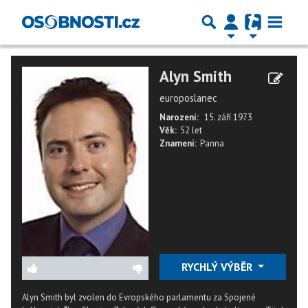
Alyn Smith
europoslanec
Narození:
15. září 1973
Věk:
52 let
Znamení:
Panna
RYCHLÝ VÝBĚR
Alyn Smith byl zvolen do Evropského parlamentu za Spojené