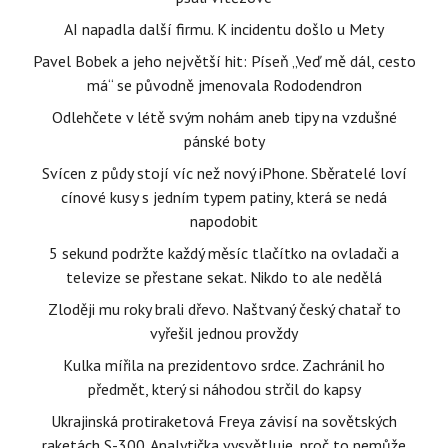
AI napadla další firmu. K incidentu došlo u Mety
Pavel Bobek a jeho největší hit: Píseň „Veď mě dál, cesto
má“ se původně jmenovala Rododendron
Odlehčete v létě svým nohám aneb tipy na vzdušné
pánské boty
Svícen z půdy stojí víc než nový iPhone. Sběratelé loví
cínové kusy s jedním typem patiny, která se nedá
napodobit
5 sekund podržte každý měsíc tlačítko na ovladači a
televize se přestane sekat. Nikdo to ale nedělá
Zloději mu roky brali dřevo. Naštvaný český chatař to
vyřešil jednou provždy
Kulka mířila na prezidentovo srdce. Zachránil ho
předmět, který si náhodou strčil do kapsy
Ukrajinská protiraketová Freya závisí na sovětských
raketách S-300. Analytička vysvětluje, proč to nemůže