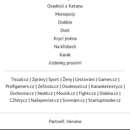
Osadníci z Katanu
Monopoly
Dobble
Dixit
Krycí jména
Na křídlech
Karak
Jízdenky, prosím!
Tiscali.cz
|
Zprávy
|
Sport
|
Ženy
|
Cestování
|
Games.cz
|
Profigamers.cz
|
ZeStolu.cz
|
Osobnosti.cz
|
Karaoketexty.cz
|
Úschovna.cz
|
Nedd.cz
|
Moulík.cz
|
Fights.cz
|
Dokina.cz
|
CZhity.cz
|
Našepeníze.cz
|
Srovnám.cz
|
StartupInsider.cz
Partneři: Heroine