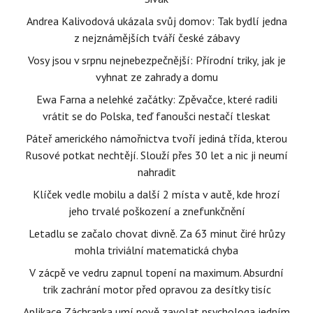
Andrea Kalivodová ukázala svůj domov: Tak bydlí jedna
z nejznámějších tváří české zábavy
Vosy jsou v srpnu nejnebezpečnější: Přírodní triky, jak je
vyhnat ze zahrady a domu
Ewa Farna a nelehké začátky: Zpěvačce, které radili
vrátit se do Polska, teď fanoušci nestačí tleskat
Páteř amerického námořnictva tvoří jediná třída, kterou
Rusové potkat nechtějí. Slouží přes 30 let a nic ji neumí
nahradit
Klíček vedle mobilu a další 2 místa v autě, kde hrozí
jeho trvalé poškození a znefunkčnění
Letadlu se začalo chovat divně. Za 63 minut čiré hrůzy
mohla triviální matematická chyba
V zácpě ve vedru zapnul topení na maximum. Absurdní
trik zachrání motor před opravou za desítky tisíc
Aplikace Záchranka umí nově zavolat psychologa jedním