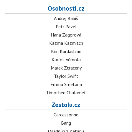
Osobnosti.cz
Andrej Babiš
Petr Pavel
Hana Zagorová
Kazma Kazmitch
Kim Kardashian
Karlos Vémola
Marek Ztracený
Taylor Swift
Emma Smetana
Timothée Chalamet
Zestolu.cz
Carcassonne
Bang
Osadníci z Katanu