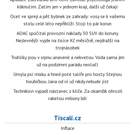
kliknutím. Zatím jen v jednom kraji, další už čekají
Ocet ve spreji a pět bylinek ze zahrady: vosy se k vašemu
stolu celé léto nepřiblíží. Stojí to pár korun
ADAC spočítal provozní náklady 30 SUV do koruny.
Nejlevnější vyjde na tisíce Kč měsíčně, nejdražší na
trojnásobek
Truhlíky jsou v srpnu unavené a nekvetou. Voda sama jim
už na podzimní parádu nestačí
Umyla psí misku a hned poté talíře pro hosty. Stejnou
houbičkou. Jana od ní už nikdy nebude jíst
Technikovi vypadl nástavec z klíče. Za okamžik ohrozil
raketou miliony lidí
Tiscali.cz
Inflace