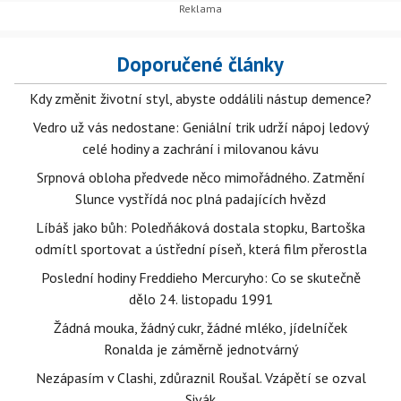
Doporučené články
Kdy změnit životní styl, abyste oddálili nástup demence?
Vedro už vás nedostane: Geniální trik udrží nápoj ledový
celé hodiny a zachrání i milovanou kávu
Srpnová obloha předvede něco mimořádného. Zatmění
Slunce vystřídá noc plná padajících hvězd
Líbáš jako bůh: Poledňáková dostala stopku, Bartoška
odmítl sportovat a ústřední píseň, která film přerostla
Poslední hodiny Freddieho Mercuryho: Co se skutečně
dělo 24. listopadu 1991
Žádná mouka, žádný cukr, žádné mléko, jídelníček
Ronalda je záměrně jednotvárný
Nezápasím v Clashi, zdůraznil Roušal. Vzápětí se ozval
Sivák