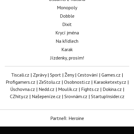
Monopoly
Dobble
Dixit
Krycí jména
Na křídlech
Karak
Jízdenky, prosím!
Tiscali.cz
|
Zprávy
|
Sport
|
Ženy
|
Cestování
|
Games.cz
|
Profigamers.cz
|
ZeStolu.cz
|
Osobnosti.cz
|
Karaoketexty.cz
|
Úschovna.cz
|
Nedd.cz
|
Moulík.cz
|
Fights.cz
|
Dokina.cz
|
CZhity.cz
|
Našepeníze.cz
|
Srovnám.cz
|
StartupInsider.cz
Partneři: Heroine