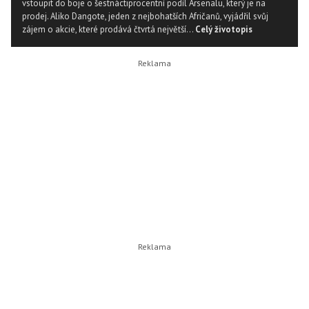
vstoupit do boje o šestnáctiprocentní podíl Arsenalu, který je na
prodej. Aliko Dangote, jeden z nejbohatších Afričanů, vyjádřil svůj
zájem o akcie, které prodává čtvrtá největší...
Celý životopis