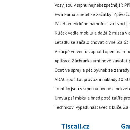
Vosy jsou v srpnu nejnebezpečnější: Pří
Ewa Farna a nelehké začátky: Zpěvačce,
Páteř amerického námořnictva tvoří jedi
Klíček vedle mobilu a další 2 místa v 
Letadlu se začalo chovat divně. Za 63
V zácpě ve vedru zapnul topení na max
Aplikace Záchranka umí nově zavolat ps
Ocet ve spreji a pět bylinek ze zahrady
ADAC spočítal provozní náklady 30 SUV 
Truhlíky jsou v srpnu unavené a nekve
Umyla psí misku a hned poté talíře pro 
Technikovi vypadl nástavec z klíče. Za 
Tiscali.cz
Ga