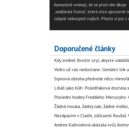
Komunisté vnímají, že se proti nim šikuje
„umělecká fronta“, která chce upozornit 
údajné nebezpečí rudých. Přesto si prý z 
co proti nim vymysleli třeba koncert na
Staroměstském náměstí nazvaný Nikagdá
nězabuděm/Jde se volit, nic nedělají. Poř
akce ale vzkazují: "Antikomunismus ve spo
Doporučené články
urazil nejenom kus cesty, ale dávno je už 
zenitem. Lidé mají dnes jiné starosti!"
Kdy změnit životní styl, abyste oddáli
Vedro už vás nedostane: Geniální trik 
Srpnová obloha předvede něco mimořád
Líbáš jako bůh: Poledňáková dostala s
Poslední hodiny Freddieho Mercuryho: 
Žádná mouka, žádný cukr, žádné mléko,
Nezápasím v Clashi, zdůraznil Roušal. 
Andrea Kalivodová ukázala svůj domov: