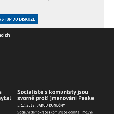
VSTUP DO DISKUZE
ncích
s
Socialisté s komunisty jsou
hytal
svorně proti jmenování Peake
5. 12. 2012
|
JAKUB KONEČNÝ
Sociální demokraté i komunisté odmítají možné