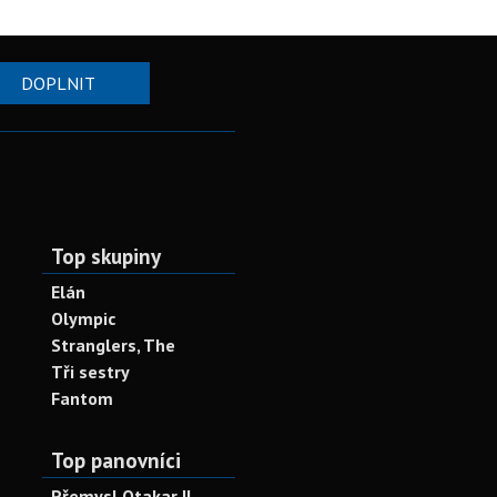
DOPLNIT
Top skupiny
Elán
Olympic
Stranglers, The
Tři sestry
Fantom
Top panovníci
Přemysl Otakar II.