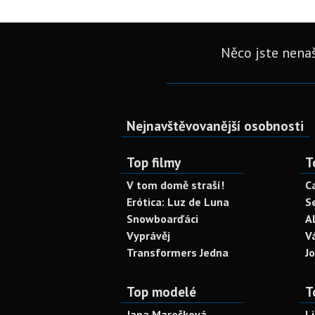
Něco jste nenaš
Nejnavštěvovanější osobnosti
Top filmy
T
V tom domě straší!
C
Erótica: Luz de Luna
S
Snowboarďáci
A
Vyprávěj
V
Transformers Jedna
J
Top modelé
T
Jana Marečková
L