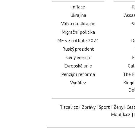
Inflace
R
Ukrajina
Assas
Válka na Ukrajině
S
Migrační politika
ME ve fotbale 2024
D
Ruský prezident
Ceny energií
F
Evropská unie
Cal
Penzijní reforma
The E
Vynález
King
Del
Tiscali.cz
|
Zprávy
|
Sport
|
Ženy
|
Ces
Moulík.cz
|