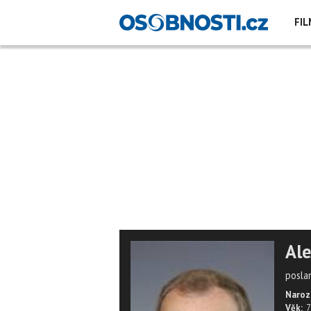
FIL
Ale
posla
Naroz
Věk:
7