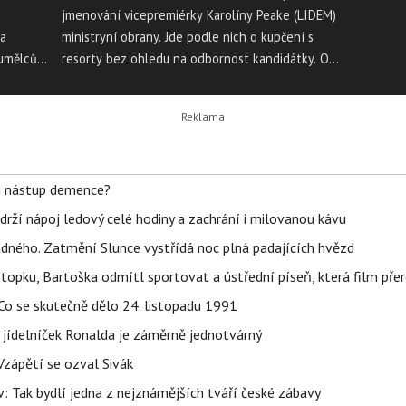
jmenování vicepremiérky Karolíny Peake (LIDEM)
na
ministryní obrany. Jde podle nich o kupčení s
umělců,
resorty bez ohledu na odbornost kandidátky. ODS
a LIDEM se domluvily na tom, že se Peake stane
kandidátkou na ministryni obrany za předpokladu,
adatelům
že se shodnou na sloučení resortů dopravy a
lečnosti
průmyslu. V tom případě si strany ve vládě vymění
za
ministerstva obrany a dopravy.
li nástup demence?
udrží nápoj ledový celé hodiny a zachrání i milovanou kávu
ného. Zatmění Slunce vystřídá noc plná padajících hvězd
topku, Bartoška odmítl sportovat a ústřední píseň, která film pře
Co se skutečně dělo 24. listopadu 1991
 jídelníček Ronalda je záměrně jednotvárný
Vzápětí se ozval Sivák
 Tak bydlí jedna z nejznámějších tváří české zábavy