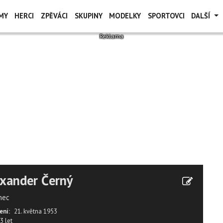
MY
HERCI
ZPĚVÁCI
SKUPINY
MODELKY
SPORTOVCI
DALŠÍ
xander Černý
nec
ení:
21. května 1953
3 let