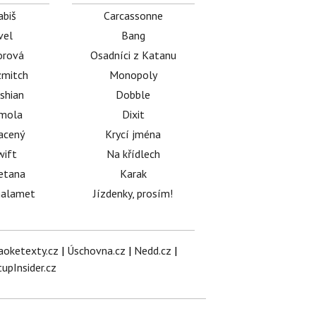
abiš
Carcassonne
vel
Bang
orová
Osadníci z Katanu
mitch
Monopoly
shian
Dobble
émola
Dixit
acený
Krycí jména
wift
Na křídlech
etana
Karak
halamet
Jízdenky, prosím!
aoketexty.cz
|
Úschovna.cz
|
Nedd.cz
|
tupInsider.cz