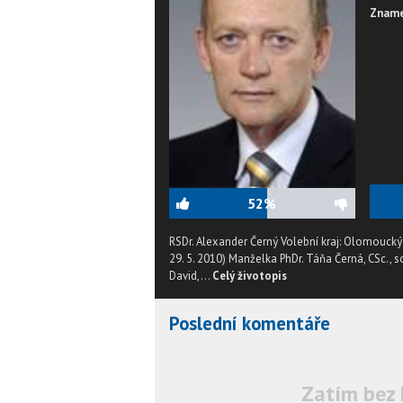
Zname
52%
RSDr. Alexander Černý Volební kraj: Olomoucký
29. 5. 2010) Manželka PhDr. Táňa Černá, CSc., 
David,...
Celý životopis
Poslední komentáře
Zatím bez 