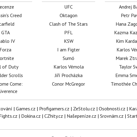
ecenze
UFC
Andrej B
sin's Creed
Oktagon
Petr Pa
tarfield
Clash of The Stars
Hana Zag
GTA
PFL
Kazma Kaz
iablo IV
KSW
Kim Karda
Forza
I am Figter
Karlos V
ortnite
Sumó
Marek Ztr
l of Duty
Karlos Vémola
Taylor S
lder Scrolls
Jiří Procházka
Emma Sm
dome Come:
Conor McGregor
Timothée C
iverence
tování
|
Games.cz
|
Profigamers.cz
|
ZeStolu.cz
|
Osobnosti.cz
|
Kar
Fights.cz
|
Dokina.cz
|
CZhity.cz
|
Našepeníze.cz
|
Srovnám.cz
|
Star