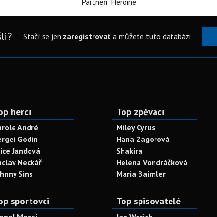
Partneři: Heroine
li?
Stačí se jen
zaregistrovat
a můžete tuto databázi
op herci
Top zpěváci
arole André
Miley Cyrus
ergei Godin
Hana Zagorová
lice Jandová
Shakira
áclav Neckář
Helena Vondráčková
ohnny Sins
Maria Baimler
op sportovci
Top spisovatelé
ionel Messi
Jan Werich