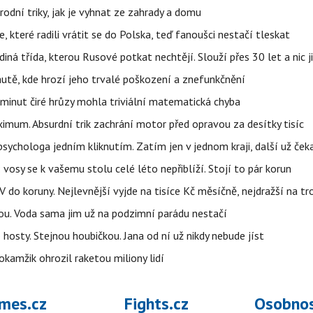
rodní triky, jak je vyhnat ze zahrady a domu
 které radili vrátit se do Polska, teď fanoušci nestačí tleskat
ná třída, kterou Rusové potkat nechtějí. Slouží přes 30 let a nic j
autě, kde hrozí jeho trvalé poškození a znefunkčnění
 minut čiré hrůzy mohla triviální matematická chyba
imum. Absurdní trik zachrání motor před opravou za desítky tisíc
ychologa jedním kliknutím. Zatím jen v jednom kraji, další už čeka
: vosy se k vašemu stolu celé léto nepřiblíží. Stojí to pár korun
do koruny. Nejlevnější vyjde na tisíce Kč měsíčně, nejdražší na t
tou. Voda sama jim už na podzimní parádu nestačí
hosty. Stejnou houbičkou. Jana od ní už nikdy nebude jíst
okamžik ohrozil raketou miliony lidí
mes.cz
Fights.cz
Osobnos