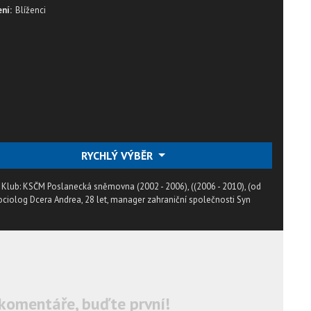
ní:
Blíženci
RYCHLÝ VÝBĚR
 Klub: KSČM Poslanecká sněmovna (2002 - 2006), ((2006 - 2010), (od
sociolog Dcera Andrea, 28 let, manager zahraniční společnosti Syn
komentáře, buďte první!