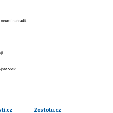
i neumí nahradit
jí
rojnásobek
ti.cz
Zestolu.cz